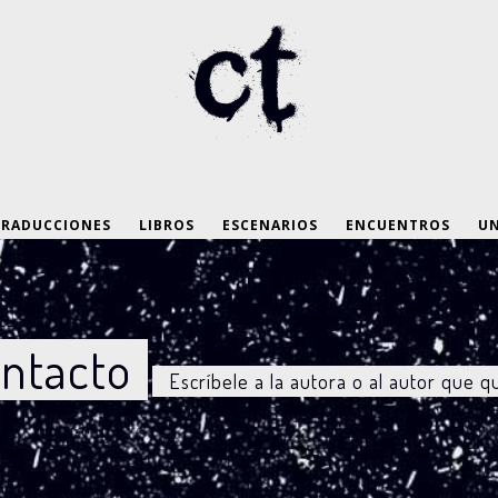
TRADUCCIONES
LIBROS
ESCENARIOS
ENCUENTROS
UN
ntacto
Escríbele a la autora o al autor que q