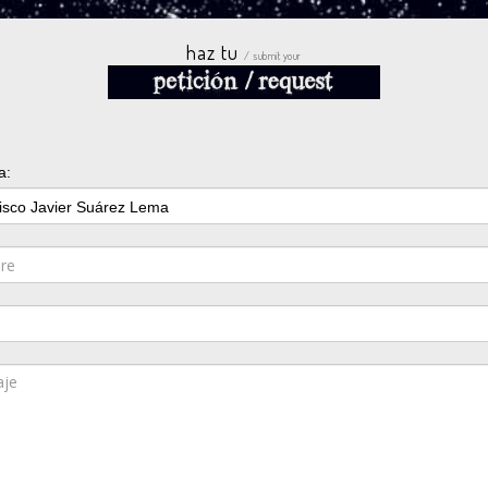
haz tu
/ submit your
a: