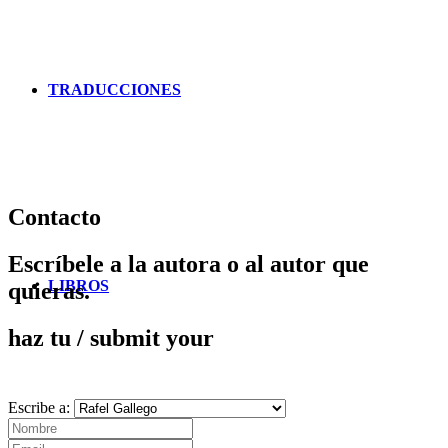
TRADUCCIONES
Contacto
Escríbele a la autora o al autor que
LIBROS
quieras.
haz tu
/ submit your
Escribe a: