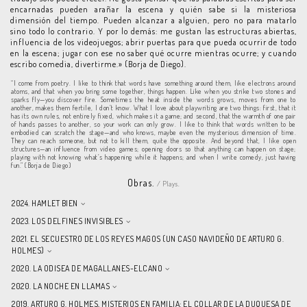
encarnadas pueden arañar la escena y quién sabe si la misteriosa
dimensión del tiempo. Pueden alcanzar a alguien, pero no para matarlo
sino todo lo contrario. Y por lo demás: me gustan las estructuras abiertas,
influencia de los videojuegos; abrir puertas para que pueda ocurrir de todo
en la escena; jugar con ese no saber qué ocurre mientras ocurre; y cuando
escribo comedia, divertirme.» (Borja de Diego).
“I come from poetry. I like to think that words have something around them, like electrons around
atoms, and that when you bring some together, things happen. Like when you strike two stones and
sparks fly—you discover fire. Sometimes the heat inside the words grows, moves from one to
another, makes them fertile, I don’t know. What I love about playwriting are two things: first, that it
has its own rules, not entirely fixed, which makes it a game; and second, that the warmth of one pair
of hands passes to another, so your work can only grow. I like to think that words written to be
embodied can scratch the stage—and who knows, maybe even the mysterious dimension of time.
They can reach someone, but not to kill them, quite the opposite. And beyond that, I like open
structures—an influence from video games; opening doors so that anything can happen on stage;
playing with not knowing what’s happening while it happens; and when I write comedy, just having
fun.” (Borja de Diego)
Obras.
/ Plays.
2024. HAMLET BIEN
2023. LOS DELFINES INVISIBLES
2021. EL SECUESTRO DE LOS REYES MAGOS (UN CASO NAVIDEÑO DE ARTURO G.
HOLMES)
2020. LA ODISEA DE MAGALLANES-ELCANO
2020. LA NOCHE EN LLAMAS
2019. ARTURO G. HOLMES, MISTERIOS EN FAMILIA: EL COLLAR DE LA DUQUESA DE