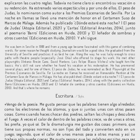
explicaron las cuatro reglas. Todavía no tiene claro si encontró su vocación o
su redención. Ha estrenado varios espectáculos y por uno de ellos, El peso de
Judas, lo nominaron como autor a los Premios Escenarios de Sevilla. Por La
noche en llamas se llevó una mención de honor en el Certamen Suso de
Marcos de Málaga. Además ha publicado '¿Dónde estaré esta noche? | El peso
de Judas' (Atopía Editorial, 2021) y 'Cartas' (Editorial Anantes, 2014), junto
al poemario 'Barro' (Ediciones en Huida, 2013) y 'El leñador de sombras y
otros cuentos' (Ediciones en Huida, 2010). Y ahí sigue.
He was born in Seville in 1988 and from a young age became fascinated with this game of combining
words. For some reason he thought studying Journalism would be a good idea. He graduated from the
University of Seville and practices it as best he can. Along the way, he was lucky enough to cross
paths with theatre people (especially José Chía) who offered to stage his work. He met other
playwrights (Antonio Rincón Cano, David Montero, Luis Felipe Blasco Vilches) who taught him the
basics. He’s still not sure whether he found his vocation or his redemption. He has premiered
several plays, and for one of them, El peso de Judas, he was nominated as Best Playwright at the
Premios Escenarios de Sevilla. For La noche en llamas he received an Honourable Mention at the
Certamen Suso de Marcos in Málaga. He has also published ¿Dónde estaré esta noche? | El peso de
Judas (Atopía Editorial, 2021) and Cartas (Editorial Anantes, 2014), along with the poetry collection
Barro (Ediciones en Huida, 2013) and El leñador de sombras y otros cuentos (Ediciones en Huida,
2010). And that’s where he remains.
Escritura.
/ Style.
«Vengo de la poesía. Me gusta pensar que las palabras tienen algo alrededor,
como los electrones de los átomos, y que si juntas unas con otras pasan
cosas. Como cuando haces chocar dos piedras, saltan las chispas y descubres
el fuego. A veces el calor de dentro de las palabras crece, va de unas a otras,
las preña, yo qué sé. De la dramaturgia me gustan dos cosas: primero, que
tiene sus propias normas, no son fijas del todo y convierten esto en un
juego; segundo, que el calor de unas manos pasa a otras manos y así tu
trabajo sólo puede crecer. Me gusta pensar que las palabras escritas para ser