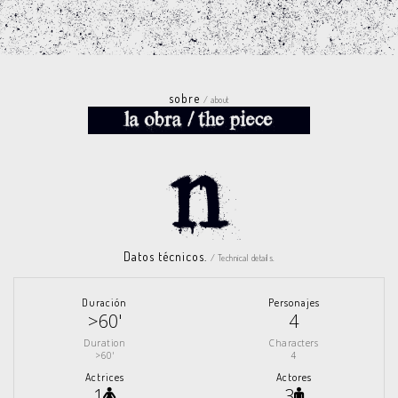
sobre
/ about
Datos técnicos.
/ Technical details.
Duración
Personajes
>60'
4
Duration
Characters
>60'
4
Actrices
Actores
1
3