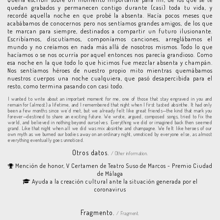
quedan grabados y permanecen contigo durante (casi) toda tu vida, y
recordé aquella noche en que probé la absenta. Hacía pocos meses que
acabábamos de conocernos pero nos sentíamos grandes amigos, de los que
te marcan para siempre, destinados a compartir un futuro ilusionante.
Escribíamos, discutíamos, componíamos canciones, arreglábamos el
mundo y no creíamos en nada más allá de nosotros mismos. Todo lo que
hacíamos o se nos ocurría por aquel entonces nos parecía grandioso. Como
esa noche en la que todo lo que hicimos fue mezclar absenta y champán.
Nos sentíamos héroes de nuestro propio mito mientras quemábamos
nuestros cuerpos una noche cualquiera, que pasó desapercibida para el
resto, como termina pasando con casi todo.
I wanted to write about an important moment for me, one of those that stay engraved in you and
remain for (almost) a lifetime, and I remembered that night when I first tasted absinthe. It had only
been a few months since we’d met, but we already felt like great friends—the kind that mark you
forever—destined to share an exciting future. We wrote, argued, composed songs, tried to fix the
world, and believed in nothing beyond ourselves. Everything we did or imagined back then seemed
grand. Like that night when all we did was mix absinthe and champagne. We felt like heroes of our
own myth as we burned our bodies away on an ordinary night, unnoticed by everyone else, as almost
everything eventually goes unnoticed.
Otros datos.
/ Other information.
Mención de honor, V Certamen de Teatro Suso de Marcos - Premio Ciudad
de Málaga
Ayuda a la creación cultural ante la situación generada por el
coronavirus
Fragmento.
/ Fragment.