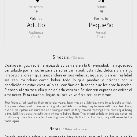
Actresses
Actors
1
3
Público
Formato
Adulto
Pequeño
Audience
Format
Adult
Small
Sinopsis.
/ Synopsis.
Cuatro amigos, recién empezada su carrera en la Universidad, han quedado
un sábado por la noche para celebrar un ritual. Están decididos a vivir algo
irrepetible, creen que trascenderá en sus vidas, aunque su plan en realidad
sea tan mundano como beber todo lo que puedan y brindar por la
bendición de estar vivos. Aún así, confían en la senda que les abre la noche.
Piensan aferrarse a ella y no dejarla escapar. Se sienten capaces de evitar el
amanecer. Para cuando llegue, nunca volverán a ser los mismos.
Four friends, just starting their university years, have met on a Saturday night to celebrate a ritual.
They are determined to live something unforgettable, something they believe will mark their lives,
even if their plan is as mundane as drinking as much as they can and toasting to the blessing of being
alive. Still, they trust the path the night opens before them. They intend to hold on to it and never let
it slip away. They feel capable of keeping dawn at bay. By the time it arrives, they will never be the
same again.
Notas.
/ Notes on the piece.
Quería escribir sobre un momento importante para mí, de los que se te