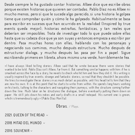
Desde siempre le ha gustado contar historias. Albee dice que escribe obras
porque existen historias que quieren ser contadas. Pablo Díaz no es Albee ni
mucho menos, pero sí que le sucede algo parecido, si una historia le golpea
tiene que comprobar quién y cómo le ha golpeado. Habitualmente se basa
para escribir en sucesos que han ocurrido en la realidad (Inspired by true
events queda mejor); historias extrañas, fantásticas, y tan reales que
deberían ser imposibles. Trata de investigar todo lo que puede sobre ellas
hasta que su cabeza dice que ya son suyas y entonces empieza a escribir por
dentro. Pasa muchas horas con ellas, hablando con los personajes y
negociando sus caminos, mucho después estructura. Mucho después de
estructurar dialoga, y mucho después las pasa por fin a papel. Sigue
escribiendo primero en libreta, ahora mismo una verde, horriblemente fea.
«I have always liked telling stories. Albee said that he wrote because there were stories that
wanted to be told. Pablo Díaz isn’t Albee, far from it. But something similar happens with him: if he is
smacked across the face by a story, he needs to check who hit him and how they did it. His writing is
usually inspired by true events; strange and fantastic stories, so real that they shouldn’t be possible.
He tries to investigate these stories in as much detail as possible, until his head tells him that they
are now his own. It is at this point that he starts to write from within. He spends long hours working
on his texts, talking to the characters and navigating their journeys, with the structure coming further
down the line. Much later on he structures the dialogue, before eventually putting them down on
paper. He still jots down his notes and early drafts in a small notepad. His current one is green,
which is tremendously ugly.» (Pablo Díaz Morilla).
Obras.
/ Plays.
2021. QUEEN OF THE ROAD
2018. MITAD DEL MUNDO
2016. SOUVENIR