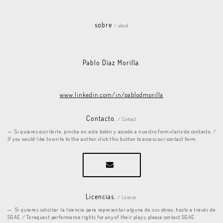
sobre
/ about
Pablo Díaz Morilla.
www.linkedin.com/in/pablodmorilla
Contacto.
/ Contact.
Si quieres escribirle, pincha en este botón y accede a nuestro formulario de contacto. /
If you would like to write to the author, click this button to access our contact form.
Licencias.
/ License.
Si quieres solicitar la licencia para representar alguna de sus obras, hazlo a través de
SGAE. / To request performance rights for any of their plays, please contact SGAE.