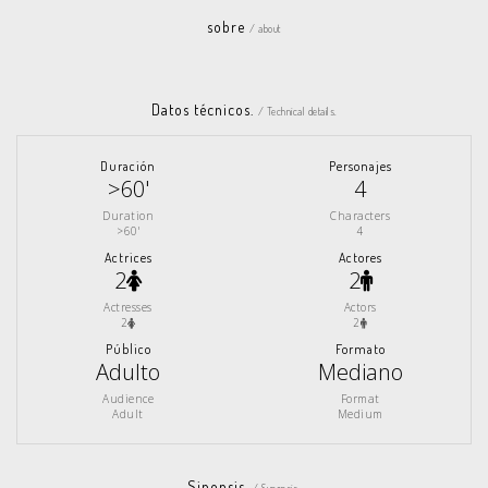
sobre
/ about
Datos técnicos.
/ Technical details.
Duración
Personajes
>60'
4
Duration
Characters
>60'
4
Actrices
Actores
2
2
Actresses
Actors
2
2
Público
Formato
Adulto
Mediano
Audience
Format
Adult
Medium
Sinopsis.