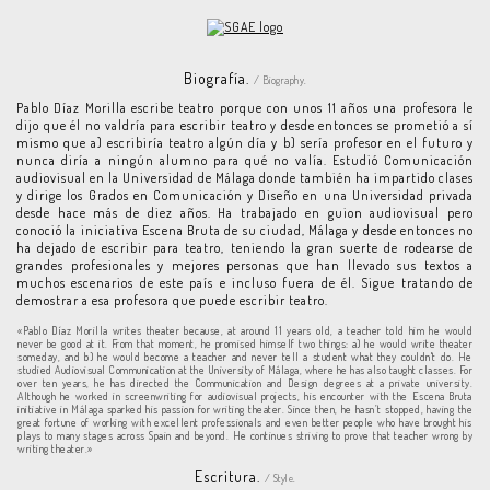
Biografía.
/ Biography.
Pablo Díaz Morilla escribe teatro porque con unos 11 años una profesora le
dijo que él no valdría para escribir teatro y desde entonces se prometió a sí
mismo que a) escribiría teatro algún día y b) sería profesor en el futuro y
nunca diría a ningún alumno para qué no valía. Estudió Comunicación
audiovisual en la Universidad de Málaga donde también ha impartido clases
y dirige los Grados en Comunicación y Diseño en una Universidad privada
desde hace más de diez años. Ha trabajado en guion audiovisual pero
conoció la iniciativa Escena Bruta de su ciudad, Málaga y desde entonces no
ha dejado de escribir para teatro, teniendo la gran suerte de rodearse de
grandes profesionales y mejores personas que han llevado sus textos a
muchos escenarios de este país e incluso fuera de él. Sigue tratando de
demostrar a esa profesora que puede escribir teatro.
«Pablo Díaz Morilla writes theater because, at around 11 years old, a teacher told him he would
never be good at it. From that moment, he promised himself two things: a) he would write theater
someday, and b) he would become a teacher and never tell a student what they couldn't do. He
studied Audiovisual Communication at the University of Málaga, where he has also taught classes. For
over ten years, he has directed the Communication and Design degrees at a private university.
Although he worked in screenwriting for audiovisual projects, his encounter with the Escena Bruta
initiative in Málaga sparked his passion for writing theater. Since then, he hasn’t stopped, having the
great fortune of working with excellent professionals and even better people who have brought his
plays to many stages across Spain and beyond. He continues striving to prove that teacher wrong by
writing theater.»
Escritura.
/ Style.