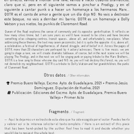
claro que sí, pero en el siguiente vamos a pinchar a Prodigy, y en el
siguiente a cantar punk o a hacer un homenaje a los hermanos Marx...
QOTR es el canto de amor a gente que un día dijo NO: No vais a destrozar
este bosque, no vais a derribar mi barrio. QOTR es un homenaje a Dolly
Watson y sus nietos, los punkis de Claremont Road.
Queen of the Road explores the sense of community and its opposite: gentrification. It reflects on
how many cities (mine, but I am sure yours as well) have ceased to be cities and have become
something else—shopping centres, transit spaces… above all, and unfortunately, non-places. When
addressing these themes, the text may seem pessimistic, but it is quite the opposite: it is, above all,
a celebration, a festival of togetherness, of shared struggle, and of belief in it. Across the pages of
QOTR, more than 20 characters are portrayed by 4 actors/actresses. There is live music; we are
going to stage a rave, we will create dramatic tableaux, of course, but in the next scene we will be
playing The Prodigy, and in the next we will be singing punk or paying tribute to the Marx Brothers…
QOTR is a love song to those who one day said NO: no, you will not destroy this forest, no, you will
not demolish my neighbourhood. QOTR is a tribute to Dolly Watson and her grandchildren, the punks
of Claremont Road.
Otros datos.
/ Other information.
Premio Buero Vallejo, Excmo. Ayto. de Guadalajara, 2021 + Premio Jesús
Domínguez, Diputación de Huelva, 2021
Publicación: Ediciones del Excmo. Ayto. de Guadalajara, Premio Buero
Vallejo + Primer Acto
Fragmento.
/ Fragment.
Aquí te dejamos un extracto de esta obra que ha sido escogido por el autor. Puedes leerlo
y valorar así si te interesa solicitar el texto completo. / Here is an extract of this piece
that has been hand-picked by the author. Feel free to read it and decide whether you
would like to request the whole text.