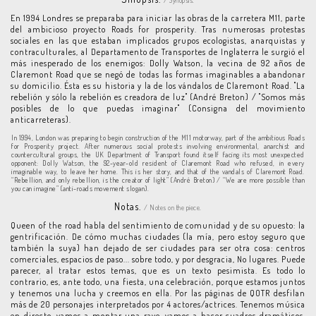
/ Synopsis.
En 1994 Londres se preparaba para iniciar las obras de la carretera M11, parte
del ambicioso proyecto Roads for prosperity. Tras numerosas protestas
sociales en las que estaban implicados grupos ecologistas, anarquistas y
contraculturales, al Departamento de Transportes de Inglaterra le surgió el
más inesperado de los enemigos: Dolly Watson, la vecina de 92 años de
Claremont Road que se negó de todas las formas imaginables a abandonar
su domicilio. Ésta es su historia y la de los vándalos de Claremont Road. "La
rebelión y sólo la rebelión es creadora de luz" (André Breton) / "Somos más
posibles de lo que puedas imaginar" (Consigna del movimiento
anticarreteras).
In 1994, London was preparing to begin construction of the M11 motorway, part of the ambitious Roads
for Prosperity project. After numerous social protests involving environmental, anarchist and
countercultural groups, the UK Department of Transport found itself facing its most unexpected
opponent: Dolly Watson, the 92-year-old resident of Claremont Road who refused, in every
imaginable way, to leave her home. This is her story, and that of the vandals of Claremont Road.
“Rebellion, and only rebellion, is the creator of light” (André Breton) / “We are more possible than
you can imagine” (anti-roads movement slogan).
Notas.
/ Notes on the piece.
Queen of the road habla del sentimiento de comunidad y de su opuesto: la
gentrificación. De cómo muchas ciudades (la mía, pero estoy seguro que
también la suya) han dejado de ser ciudades para ser otra cosa: centros
comerciales, espacios de paso... sobre todo, y por desgracia, No lugares. Puede
parecer, al tratar estos temas, que es un texto pesimista. Es todo lo
contrario, es, ante todo, una fiesta, una celebración, porque estamos juntos
y tenemos una lucha y creemos en ella. Por las páginas de QOTR desfilan
más de 20 personajes interpretados por 4 actores/actrices. Tenemos música
en directo, vamos a montar una rave, vamos a hacer cuadros dramáticos,