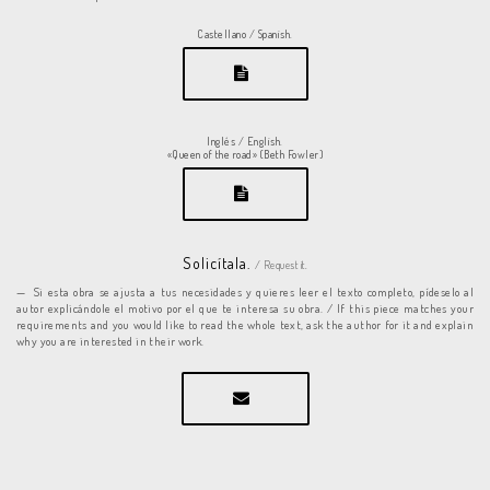
Castellano / Spanish.
Inglés / English.
«Queen of the road» (Beth Fowler)
Solicítala.
/ Request it.
Si esta obra se ajusta a tus necesidades y quieres leer el texto completo, pídeselo al
autor explicándole el motivo por el que te interesa su obra. / If this piece matches your
requirements and you would like to read the whole text, ask the author for it and explain
why you are interested in their work.