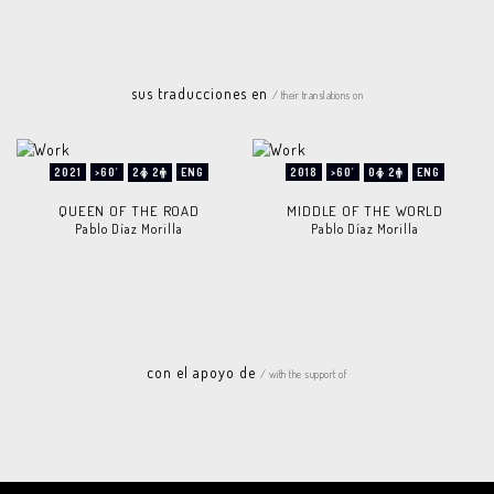
sus traducciones en
/ their translations on
2021
>60'
2
2
ENG
2018
>60'
0
2
ENG
QUEEN OF THE ROAD
MIDDLE OF THE WORLD
Pablo Díaz Morilla
Pablo Díaz Morilla
con el apoyo de
/ with the support of