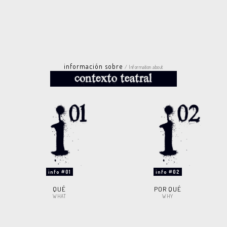
información sobre
/ Information about
info #01
info #02
QUÉ
POR QUÉ
WHAT
WHY