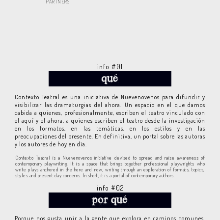
PARTNERS
info #01
Contexto Teatral es una iniciativa de Nuevenovenos para difundir y
visibilizar las dramaturgias del ahora. Un espacio en el que damos
cabida a quienes, profesionalmente, escriben el teatro vinculado con
el aquí y el ahora, a quienes escriben el teatro desde la investigación
en los formatos, en las temáticas, en los estilos y en las
preocupaciones del presente. En definitiva, un portal sobre las autoras
y los autores de hoy en día.
Contexto Teatral is a Nuevenovenos initiative devised to spread and raise awareness of
contemporary playwriting. It is a space that brings together professional playwrights who
write plays anchored in the here and now, writing through an exploration of formats, topics,
styles and present day concerns. In short, it is a portal of contemporary authors.
info #02
Porque nos gusta unir a la gente que explora en caminos comunes.