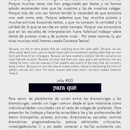
Porque muchas veces nos han preguntado por textos y no hemos
sabido recomendar más que los nuestros y los de nuestros colegas.
Porque más de una vez hemos tenido la necesidad de que existiera
una web como esta. Porque sabemos que hay muchos actores y
muchas actrices buscando textos, y que no conocen la cantidad y la
calidad de lo que se escribe en estos tiempos. Porque nos encantaría
que en las escuelas de interpretación fuera habitual trabajar sobre
textos de autoras vivas y de autores vivos... Por estas razones (y por
otras muchas más) hemos creado Contexto Teatral.
Because we like to unite people that are exploring down the same paths. Because we are
often asked about texts, and we haven’t been able to recommend anything other than our own
texts and those of our colleagues. Because we have needed a website like this ourselves on
more than one occasion. Because we know that there are many actors and actresses who are
looking for texts, who are unaware of the quantity and quality of the plays that are currently
being written. Because we love the idea of drama schools routinely interpreting the texts of
authors who are still alive. For these reasons (and many more), we have created Contexto
Teatral.
info #03
Para servir de plataforma de unión entre los dramaturgos y las
dramaturgas, siendo un lugar común desde el que mostrarse como
individualidades vinculadas con el resto de colegas de profesión. Para
presentar los trabajos y hacerlos accesibles a los y las profesionales del
teatro (compañías, actores, actrices, directores/as, escuelas, centros
dramáticos, programadores/as, prensa, editoriales, críticos/as,
investigadoras/es...), y así poder conectar a los/las autores/as con