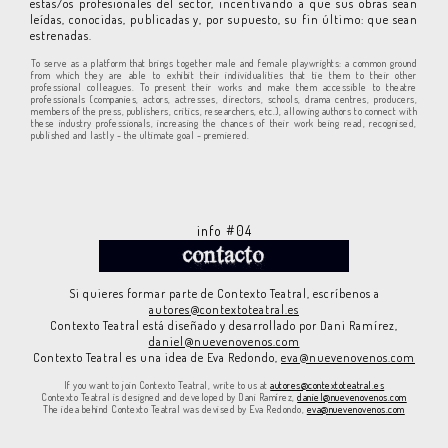
estas/os profesionales del sector, incentivando a que sus obras sean
leídas, conocidas, publicadas y, por supuesto, su fin último: que sean
estrenadas.
To serve as a platform that brings together male and female playwrights: a common ground
from which they are able to exhibit their individualities that tie them to their other
professional colleagues. To present their works and make them accessible to theatre
professionals (companies, actors, actresses, directors, schools, drama centres, producers,
members of the press, publishers, critics, researchers, etc.), allowing authors to connect with
these industry professionals, increasing the chances of their work being read, recognised,
published and lastly - the ultimate goal - premiered.
info #04
Si quieres formar parte de Contexto Teatral, escríbenos a
autores@contextoteatral.es
Contexto Teatral está diseñado y desarrollado por Dani Ramírez,
daniel@nuevenovenos.com
Contexto Teatral es una idea de Eva Redondo,
eva@nuevenovenos.com
If you want to join Contexto Teatral, write to us at
autores@contextoteatral.es
Contexto Teatral is designed and developed by Dani Ramírez,
daniel@nuevenovenos.com
The idea behind Contexto Teatral was devised by Eva Redondo,
eva@nuevenovenos.com