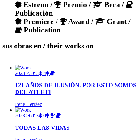
Estreno /
Premio /
Beca /
Publicación
Premiere /
Award /
Grant /
Publication
sus obras en
/ their works on
2023
<30'
3
4
121 AÑOS DE ILUSIÓN. POR ESTO SOMOS
DEL ATLETI
Irene Herráez
2023
>60'
3
0
TODAS LAS VIDAS
Irene Herráez