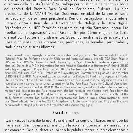
directora de la revista "Escena". Su trabajo periodístico le ha hecho valedora
del accésit del Premio Paco Rabal de Periodismo Cultural. Ha sido
presidenta de la AMAEM "Marías Guerreras", entidad de la que es socia
fundadora y fue primera presidenta. Como investigadora ha obtenido el
Premio Victoria Kent de la Universidad de Málaga y la Beca Miguel
Fernández de la UNED. También es autora del estudio "Suzanne Lebeau. Las
huellas de la esperanza" y de "Pasar a limpio. Cómo mejorar tu texto
dramático)" (Editorial Fundamentos, 2024). Como dramaturga es autora de
unas cincuenta obras dramáticas, premiadas, estrenadas, publicadas y
traducidas a distintos idiomas.
Itziar Pascual is a playwright, educator, researcher, and journalist. She was awarded the 2019
National Prize for Performing Arts for Children and Young Audiences, the ASSITEJ Spain Prize in
2022, and the 2025 Max Award for Best Playwriting for Pepito (Una historia de vida para niños y
abuelos). She holds a PhD in Information Sciences from the Complutense University of Madrid (UCM)
and a higher degree in Playwriting from RESAD. She has been a professor of Playwriting at RESAD
since 1999 and, since 2025, a Full Professor of Playwriting and Dramatic Writing, as well as a member
of INSTIFEM at UCM. As a journalist, she has worked for Cadena SER and the newspaper El Mundo.
She is a member of the editorial board of Primer Acto and was director of the magazine Escena. Her
journalistic work earned her a runner-up mention for the Paco Rabal Award for Cultural Journalism.
She has served as president of AMAEM “Marías Guerreras,” an organization of which she is a founding
member and first president. As a researcher, she has received the Victoria Kent Prize from the
University of Málaga and the Miguel Fernández Fellowship from UNED. She is also the author of the
study Suzanne Lebeau. Las huellas de la esperanza and Pasar a limpio. Cómo mejorar tu texto
dramático (Editorial Fundamentos, 2024). As a playwright, she has written around fifty plays that have
been awarded, staged, published, and translated into various languages.
Escritura.
/ Style.
Itziar Pascual concibe la escritura dramática como un barco, en el que las
mujeres y los niños están primero; un barco en el que esta máxima aspira a
ser concreta. Pascual desea reunir en la palabra teatral cuatro elementos a