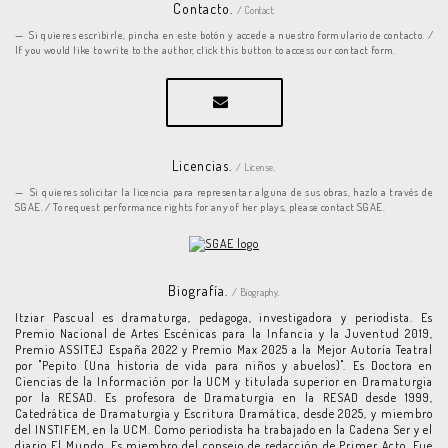
Contacto.
/ Contact.
Si quieres escribirle, pincha en este botón y accede a nuestro formulario de contacto. /
If you would like to write to the author, click this button to access our contact form.
Licencias.
/ License.
Si quieres solicitar la licencia para representar alguna de sus obras, hazlo a través de
SGAE. / To request performance rights for any of her plays, please contact SGAE.
Biografía.
/ Biography.
Itziar Pascual es dramaturga, pedagoga, investigadora y periodista. Es
Premio Nacional de Artes Escénicas para la Infancia y la Juventud 2019,
Premio ASSITEJ España 2022 y Premio Max 2025 a la Mejor Autoría Teatral
por "Pepito (Una historia de vida para niños y abuelos)". Es Doctora en
Ciencias de la Información por la UCM y titulada superior en Dramaturgia
por la RESAD. Es profesora de Dramaturgia en la RESAD desde 1999,
Catedrática de Dramaturgia y Escritura Dramática, desde 2025, y miembro
del INSTIFEM, en la UCM. Como periodista ha trabajado en la Cadena Ser y el
diario El Mundo. Es miembro del consejo de redacción de Primer Acto. Fue