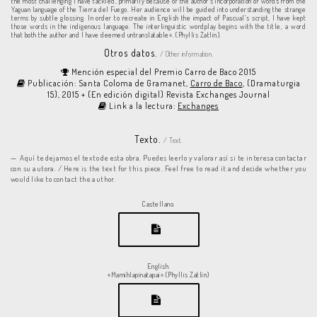
the most challenging I have tackled, primarily because of the author’s incorporation of words from the
Yaguan language of the Tierra del Fuego. Her audience will be guided into understanding the strange
terms by subtle glossing. In order to recreate in English the impact of Pascual’s script, I have kept
those words in the indigenous language. The interlinguistic wordplay begins with the title, a word
that both the author and I have deemed untranslatable». (Phyllis Zatlin).
Otros datos.
/ Other information.
Mención especial del Premio Carro de Baco 2015
Publicación: Santa Coloma de Gramanet,
Carro de Baco
, (Dramaturgia
15), 2015 + (En edición digital) Revista Exchanges Journal
Link a la lectura:
Exchanges
Texto.
/ Text.
Aquí te dejamos el texto de esta obra. Puedes leerlo y valorar así si te interesa contactar
con su autora. / Here is the text for this piece. Feel free to read it and decide whether you
would like to contact the author.
Castellano.
English.
«Mamihlapinatapai» (Phyllis Zatlin)