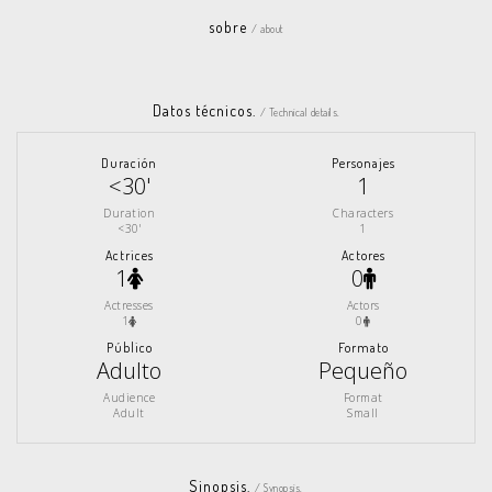
sobre
/ about
Datos técnicos.
/ Technical details.
Duración
Personajes
<30'
1
Duration
Characters
<30'
1
Actrices
Actores
1
0
Actresses
Actors
1
0
Público
Formato
Adulto
Pequeño
Audience
Format
Adult
Small
Sinopsis.
/ Synopsis.