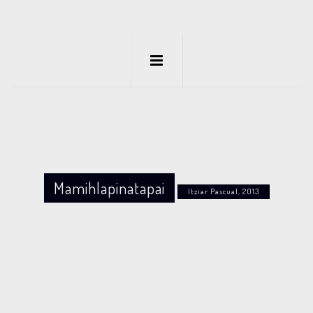
Mamihlapinatapai
Itziar Pascual, 2013