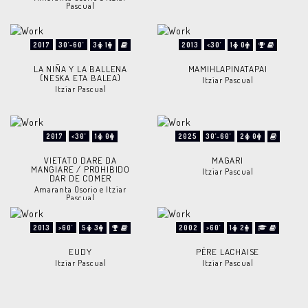
Pascual
2017
30'-60'
3
1
2013
<30'
1
0
LA NIÑA Y LA BALLENA
MAMIHLAPINATAPAI
(NESKA ETA BALEA)
Itziar Pascual
Itziar Pascual
2017
<30'
1
0
2025
30'-60'
2
0
VIETATO DARE DA
MAGARI
MANGIARE / PROHIBIDO
Itziar Pascual
DAR DE COMER
Amaranta Osorio e Itziar
Pascual
2013
>60'
5
3
2002
>60'
1
2
EUDY
PÈRE LACHAISE
Itziar Pascual
Itziar Pascual