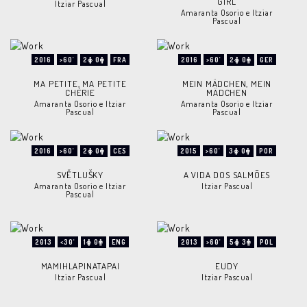
GIRL
Itziar Pascual
Amaranta Osorio e Itziar
Pascual
2016
>60'
2
0
FRA
2016
>60'
2
0
GER
MA PETITE, MA PETITE
MEIN MÄDCHEN, MEIN
CHÉRIE
MÄDCHEN
Amaranta Osorio e Itziar
Amaranta Osorio e Itziar
Pascual
Pascual
2016
>60'
2
0
CES
2015
>60'
3
0
POR
SVĚTLUŠKY
A VIDA DOS SALMÕES
Amaranta Osorio e Itziar
Itziar Pascual
Pascual
2013
<30'
1
0
ENG
2013
>60'
5
3
POL
MAMIHLAPINATAPAI
EUDY
Itziar Pascual
Itziar Pascual