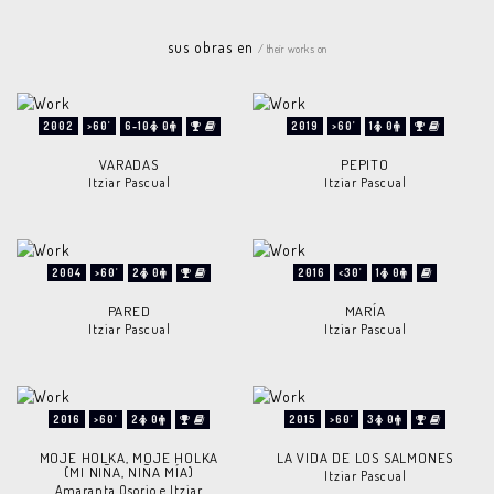
sus obras en
/ their works on
2002
>60'
6-10
0
2019
>60'
1
0
VARADAS
PEPITO
Itziar Pascual
Itziar Pascual
2004
>60'
2
0
2016
<30'
1
0
PARED
MARÍA
Itziar Pascual
Itziar Pascual
2016
>60'
2
0
2015
>60'
3
0
MOJE HOLKA, MOJE HOLKA
LA VIDA DE LOS SALMONES
(MI NIÑA, NIÑA MÍA)
Itziar Pascual
Amaranta Osorio e Itziar