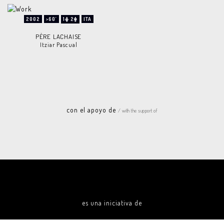
2002
>60'
1
2
ITA
PÈRE LACHAISE
Itziar Pascual
con el apoyo de
/ with the support of
es una iniciativa de