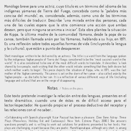
Monólogo breve para una actriz, cuyo título es un término del idioma de los
indígenas yámanas de Tierra del Fuego, concebida como la "palabra más
concisa del mundo"; es, considerada, además, como uno de los términos
más difíciles de traducir. Describe "una mirada entre dos personas, cada
una de las cuales espera que la otra comience una acción que ambas
desean, pero que ninguna se anima a iniciar". Esta obra plantea la situación
de Kippa, la última madre de la comunidad Yámana, desde la popa de su
canoa, también llamada anán por los Yámanas, hablando a su hijo, en 1871.
Es una reflexión sobre todos aquellas formas de vida (incluyendo la lengua
y la cultura), que están a punto de desaparecer.
Short monologue written to be delivered by an actress. The title is a word from the language spoken
by the indigenous Yaghan people of Tierra del Fuego, considered to be the “most succinct word in the
world”. It is also considered to be one of the most difficult words to translate. It describes “a look
shared by two people, each wishing that the other would initiate something that they both desire but
which neither wants to begin”. This piece depicts the situation of Kippa, who, in 1871, was the last
mother of the Yaghan community. This piece is set on the stern of her canoe - also called anán by the
Yaghan people - as she talks to her son. It is a reflection of various different ways of life (including
language and culture) that are on the verge of disappearing.
Notas.
/ Notes on the piece.
Este texto pretende investigar la relación entre dos lenguas, presentes en el
texto dramático, cuando una de éstas es de difícil acceso para el
lector/espectador. He querido propiciar el proceso deductivo del receptor y
las relaciones con el no saber...
«Collaborating with Spanish playwright Itziar Pascual has been a pleasure. [See Gone Astray: Three
Plays (Meowless, Holiday Out and Castaways). New York: Estreno Plays, 2006.] She answers
questions promptly and is willing to work out solutions for problems presented by her texts. Her
plays are challenging, in part because they are poetic. Mamihlapinatapai, although very short, is among