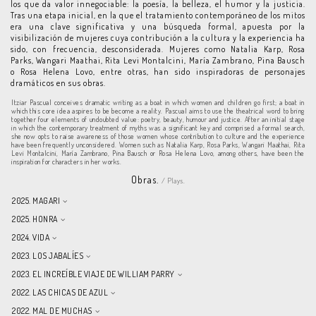
los que da valor innegociable: la poesía, la belleza, el humor y la justicia.
Tras una etapa inicial, en la que el tratamiento contemporáneo de los mitos
era una clave significativa y una búsqueda formal, apuesta por la
visibilización de mujeres cuya contribución a la cultura y la experiencia ha
sido, con frecuencia, desconsiderada. Mujeres como Natalia Karp, Rosa
Parks, Wangari Maathai, Rita Levi Montalcini, María Zambrano, Pina Bausch
o Rosa Helena Lovo, entre otras, han sido inspiradoras de personajes
dramáticos en sus obras.
Itziar Pascual conceives dramatic writing as a boat in which women and children go first; a boat in
which this core idea aspires to be become a reality. Pascual aims to use the theatrical word to bring
together four elements of undoubted value: poetry, beauty, humour and justice. After an initial stage
in which the contemporary treatment of myths was a significant key and comprised a formal search,
she now opts to raise awareness of those women whose contribution to culture and the experience
have been frequently unconsidered. Women such as Natalia Karp, Rosa Parks, Wangari Maathai, Rita
Levi Montalcini, María Zambrano, Pina Bausch or Rosa Helena Lovo, among others, have been the
inspiration for characters in her works.
Obras.
/ Plays.
2025. MAGARI
2025. HONRA
2024. VIDA
2023. LOS JABALÍES
2023. EL INCREÍBLE VIAJE DE WILLIAM PARRY
2022. LAS CHICAS DE AZUL
2022. MAL DE MUCHAS