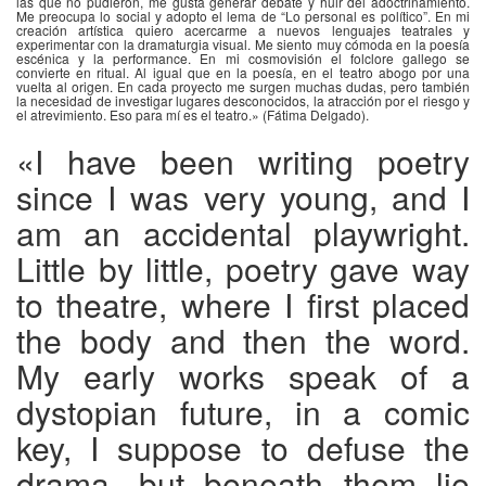
las que no pudieron, me gusta generar debate y huir del adoctrinamiento.
Me preocupa lo social y adopto el lema de “Lo personal es político”. En mi
creación artística quiero acercarme a nuevos lenguajes teatrales y
experimentar con la dramaturgia visual. Me siento muy cómoda en la poesía
escénica y la performance. En mi cosmovisión el folclore gallego se
convierte en ritual. Al igual que en la poesía, en el teatro abogo por una
vuelta al origen. En cada proyecto me surgen muchas dudas, pero también
la necesidad de investigar lugares desconocidos, la atracción por el riesgo y
el atrevimiento. Eso para mí es el teatro.» (Fátima Delgado).
«I have been writing poetry
since I was very young, and I
am an accidental playwright.
Little by little, poetry gave way
to theatre, where I first placed
the body and then the word.
My early works speak of a
dystopian future, in a comic
key, I suppose to defuse the
drama, but beneath them lie