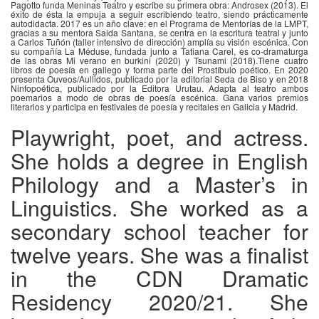
Pagotto funda Meninas Teatro y escribe su primera obra: Androsex (2013). El
éxito de ésta la empuja a seguir escribiendo teatro, siendo prácticamente
autodidacta. 2017 es un año clave: en el Programa de Mentorías de la LMPT,
gracias a su mentora Saida Santana, se centra en la escritura teatral y junto
a Carlos Tuñón (taller intensivo de dirección) amplía su visión escénica. Con
su compañía La Méduse, fundada junto a Tatiana Carel, es co-dramaturga
de las obras Mi verano en burkini (2020) y Tsunami (2018).Tiene cuatro
libros de poesía en gallego y forma parte del Prostíbulo poético. En 2020
presenta Ouveos/Aullidos, publicado por la editorial Seda de Biso y en 2018
Ninfopoética, publicado por la Editora Urutau. Adapta al teatro ambos
poemarios a modo de obras de poesía escénica. Gana varios premios
literarios y participa en festivales de poesía y recitales en Galicia y Madrid.
Playwright, poet, and actress.
She holds a degree in English
Philology and a Master’s in
Linguistics. She worked as a
secondary school teacher for
twelve years. She was a finalist
in the CDN Dramatic
Residency 2020/21. She