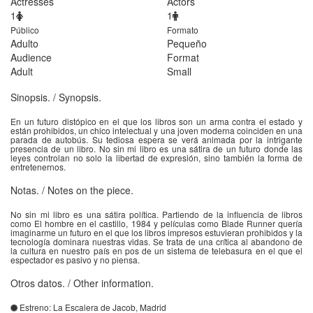
Actresses
Actors
1
1
Público
Formato
Adulto
Pequeño
Audience
Format
Adult
Small
Sinopsis.
/ Synopsis.
En un futuro distópico en el que los libros son un arma contra el estado y
están prohibidos, un chico intelectual y una joven moderna coinciden en una
parada de autobús. Su tediosa espera se verá animada por la intrigante
presencia de un libro. No sin mi libro es una sátira de un futuro donde las
leyes controlan no solo la libertad de expresión, sino también la forma de
entretenernos.
Notas.
/ Notes on the piece.
No sin mi libro es una sátira política. Partiendo de la influencia de libros
como El hombre en el castillo, 1984 y películas como Blade Runner quería
imaginarme un futuro en el que los libros impresos estuvieran prohibidos y la
tecnología dominara nuestras vidas. Se trata de una crítica al abandono de
la cultura en nuestro país en pos de un sistema de telebasura en el que el
espectador es pasivo y no piensa.
Otros datos.
/ Other information.
Estreno: La Escalera de Jacob, Madrid