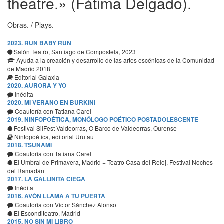
theatre.» (Fátima Delgado).
Obras.
/ Plays.
2023. RUN BABY RUN
Salón Teatro, Santiago de Compostela, 2023
Ayuda a la creación y desarrollo de las artes escénicas de la Comunidad
de Madrid 2018
Editorial Galaxia
2020. AURORA Y YO
Inédita
2020. MI VERANO EN BURKINI
Coautoría con Tatiana Carel
2019. NINFOPOÉTICA, MONÓLOGO POÉTICO POSTADOLESCENTE
Festival SilFest Valdeorras, O Barco de Valdeorras, Ourense
Ninfopoética, editorial Urutau
2018. TSUNAMI
Coautoría con Tatiana Carel
El Umbral de Primavera, Madrid + Teatro Casa del Reloj, Festival Noches
del Ramadán
2017. LA GALLINITA CIEGA
Inédita
2016. AVÓN LLAMA A TU PUERTA
Coautoría con Víctor Sánchez Alonso
El Esconditeatro, Madrid
2015. NO SIN MI LIBRO