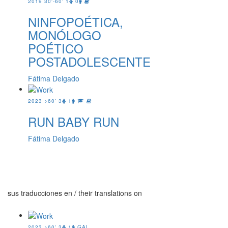
2019
30'-60'
1
0
NINFOPOÉTICA,
MONÓLOGO
POÉTICO
POSTADOLESCENTE
Fátima Delgado
2023
>60'
3
1
RUN BABY RUN
Fátima Delgado
sus traducciones en
/ their translations on
2023
>60'
3
1
GAL