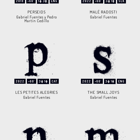
2018
>60'
1
3
ENG
2022
>60'
3
1
SLK
PERSEIDS
MALÉ RADOSTI
Gabriel Fuentes y Pedro
Gabriel Fuentes
Martín Cedillo
2022
>60'
3
1
CAT
2022
>60'
3
1
ENG
LES PETITES ALEGRIES
THE SMALL JOYS
Gabriel Fuentes
Gabriel Fuentes