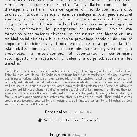
Hamlet en la que Ximo, Estrella, Marc y Nacho, como el héroe
shakesperiano, se hallan fuera de lugar en un mundo que impone unos
valores con los que no se identifican. La analogía es sutil, pero eficaz: el
erudito y racional Hamlet, educado en los preceptos renacentistas, se ve
obligado a asumir la tradición medieval y tomar las armas para vengar a su
padre; inversamente, los protagonistas de Perseidas –también con
formación y aspiraciones elevadas– se encuentran desubicados en una
realidad social distinta a la que habían proyectado, donde ni siquiera los
propósitos tradicionales y fundamentales de casa propia, familia,
estabilidad económica y laboral son accesibles. Su mundo gira en torno a la
precariedad, la incertidumbre, el desencanto, el conformismo
autoimpuesto y la frustración. El deber y la culpa sobrevuelan ambas
tragedias."
"Pedro Martín Cedillo and Gabriel Fuentes offer an insightful reimagining of Hamlet in which Ximo,
Estrella, Marc, and Nacho, like Shakespeare’s tragic hero, find themselves out of place in a world
that imposes values with which they cannot identify. The analogy is subtle yet effective: the
scholarly and rational Hamlet, educated in Renaissance ideals, is forced to embrace medieval
tradition and take up arms to avenge his father; conversely, the protagonists of Perseidas—also with
education and lofty aspirations—are disoriented in a social reality far removed from the one they had
envisioned, where even the most traditional and fundamental goals of owning a home, starting a
family, or achieving economic and professional stability remain out of reach. Their world revolves
around precariousness, uncertainty, disillusionment, self-imposed conformity, and frustration. Duty
and guilt hover over both tragedies."
Otros datos.
/ Other information.
Publicación:
Olé libros (Teatropo)
Fragmento.
/ Fragment.