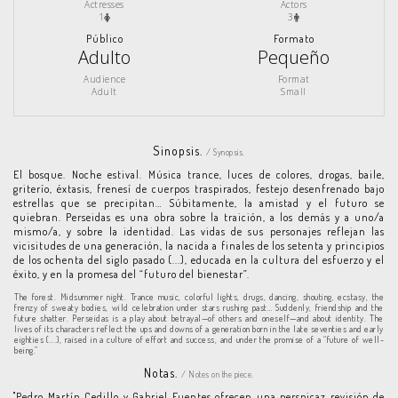
Actresses
Actors
1
3
Público
Formato
Adulto
Pequeño
Audience
Format
Adult
Small
Sinopsis.
/ Synopsis.
El bosque. Noche estival. Música trance, luces de colores, drogas, baile,
griterío, éxtasis, frenesí de cuerpos traspirados, festejo desenfrenado bajo
estrellas que se precipitan… Súbitamente, la amistad y el futuro se
quiebran. Perseidas es una obra sobre la traición, a los demás y a uno/a
mismo/a, y sobre la identidad. Las vidas de sus personajes reflejan las
vicisitudes de una generación, la nacida a finales de los setenta y principios
de los ochenta del siglo pasado (...), educada en la cultura del esfuerzo y el
éxito, y en la promesa del “futuro del bienestar”.
The forest. Midsummer night. Trance music, colorful lights, drugs, dancing, shouting, ecstasy, the
frenzy of sweaty bodies, wild celebration under stars rushing past… Suddenly, friendship and the
future shatter. Perseidas is a play about betrayal—of others and oneself—and about identity. The
lives of its characters reflect the ups and downs of a generation born in the late seventies and early
eighties (...), raised in a culture of effort and success, and under the promise of a “future of well-
being.”
Notas.
/ Notes on the piece.
"Pedro Martín Cedillo y Gabriel Fuentes ofrecen una perspicaz revisión de