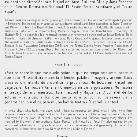
ayudante de dirección para Miguel del Arco, Guillem Clua y Jana Pacheco
en el Centro Dramático Nacional, El Pavón Teatro Kamikaze y el Teatro
Español.
Gabriel Fuentes is a stage director, playwright, and screenwriter. He was born in Málaga but grew up
in Barcelona. He trained as an actor at various drama schools and later graduated in Stage Direction
and Playwriting from the Royal Higher School of Dramatic Arts in Madrid (RESAD). He specialized in
audiovisual arts with a Screenwriting Master's degree from the Complutense University of
Madrid/TMS. He expanded his theatrical training with renowned figures such as Lukas Bärfuss, Mark
Ravenhill, Florian Borchmeyer, Guillermo Heras, Marta Pazos, and Alejandro Tantanian, among others.
His awards include the Calderón de la Barca Theatre Prize (2022), the Second Prize at the LANAU
Scenical New Playwriting Competition (2015), and the Teatro Exprés Award from the Association of
Theatre Authors (2015), among others. He has also served as an assistant director for Miguel del
Arco, Guillem Clua, and Jana Pacheco at the National Drama Center, El Pavón Teatro Kamikaze, and
Teatro Español.
Escritura.
/ Style.
«Escribo sobre lo que me duele, sobre lo que no tengo respuesta, sobre lo
que odio. Mi escritura necesita silencio, palabra, imagen y acción. Cada
pieza es un intento de encontrar la propia voz. Me busco en Kristof, en
Lagarce, en Camus, en Kane, en Chéjov… y en un largo etcétera. Me inspira
el trabajo de mis maestros, Itziar Pascual y Miguel del Arco. Y el de los
actores y actrices, a los que tanto admiro, por su perseverancia y
generosidad. Sin ellos, para mí, no habría teatro.» (Gabriel Fuentes).
«I write about what hurts me, about what I have no response to, about what I hate. My writing
requires silence, words, images and action. Each piece is an attempt to find my own voice. I try and
find myself in the work of Kristof, Lagarce, Camus, Kane and Chekhov, among many others. I’m
inspired by the work of my teachers, Itziar Pascual and Miguel del Arco. I’m also inspired by the
actors and actresses who I greatly admire for their perseverance and generosity. As far as I’m
concerned, without them, there would be no theatre.» (Gabriel Fuentes).
Obras.
/ Plays.