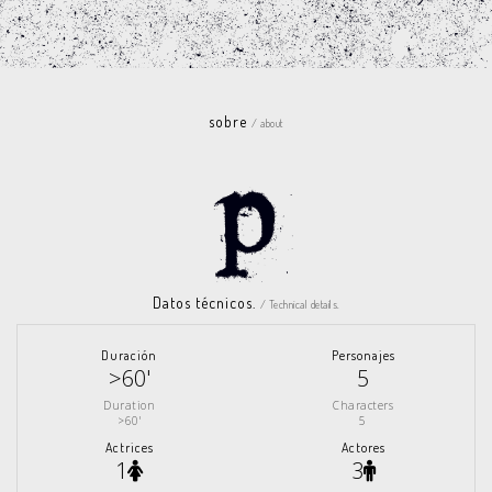
sobre
/ about
Datos técnicos.
/ Technical details.
Duración
Personajes
>60'
5
Duration
Characters
>60'
5
Actrices
Actores
1
3