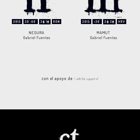
2015
30'-60'
3
1
RON
2015
<30'
2
2
HRV
NEGURA
MAMUT
Gabriel Fuentes
Gabriel Fuentes
con el apoyo de
/ with the support of