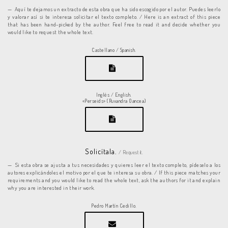
Aquí te dejamos un extracto de esta obra que ha sido escogido por el autor. Puedes leerlo
y valorar así si te interesa solicitar el texto completo. / Here is an extract of this piece
that has been hand-picked by the author. Feel free to read it and decide whether you
would like to request the whole text.
Castellano / Spanish.
Inglés / English.
«Perseids» (Ruxandra Oancea)
Solicítala.
/ Request it.
Si esta obra se ajusta a tus necesidades y quieres leer el texto completo, pídeselo a los
autores explicándoles el motivo por el que te interesa su obra. / If this piece matches your
requirements and you would like to read the whole text, ask the authors for it and explain
why you are interested in their work.
Pedro Martín Cedillo.