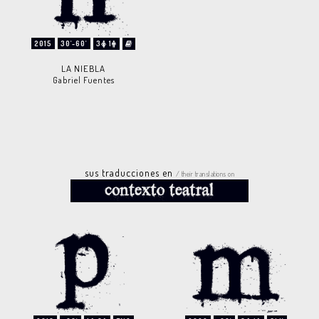
2015
30'-60'
3
1
LA NIEBLA
Gabriel Fuentes
sus traducciones en
/ their translations on