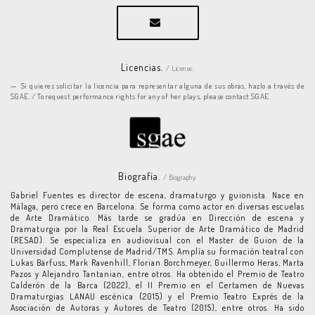
Licencias.
/ License.
Si quieres solicitar la licencia para representar alguna de sus obras, hazlo a través de
SGAE. / To request performance rights for any of her plays, please contact SGAE.
Biografía.
/ Biography.
Gabriel Fuentes es director de escena, dramaturgo y guionista. Nace en
Málaga, pero crece en Barcelona. Se forma como actor en diversas escuelas
de Arte Dramático. Más tarde se gradúa en Dirección de escena y
Dramaturgia por la Real Escuela Superior de Arte Dramático de Madrid
(RESAD). Se especializa en audiovisual con el Master de Guion de la
Universidad Complutense de Madrid/TMS. Amplía su formación teatral con
Lukas Bärfuss, Mark Ravenhill, Florian Borchmeyer, Guillermo Heras, Marta
Pazos y Alejandro Tantanian, entre otros. Ha obtenido el Premio de Teatro
Calderón de la Barca (2022), el II Premio en el Certamen de Nuevas
Dramaturgias LANAU escénica (2015) y el Premio Teatro Exprés de la
Asociación de Autoras y Autores de Teatro (2015), entre otros. Ha sido