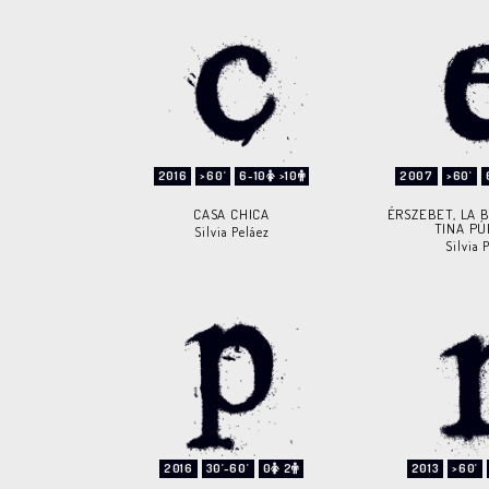
2016
>60'
6-10
>10
2007
>60'
CASA CHICA
ÉRSZEBET, LA 
TINA P
Silvia Peláez
Silvia 
2016
30'-60'
0
2
2013
>60'