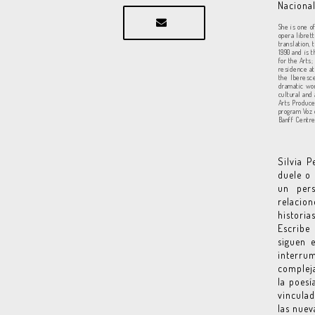
Nacional
She is one o
opera libret
translation,
1990 and is 
for the Arts
residence at
the Iberesce
dramatic wor
cultural and
Arts Produce
program Voz 
Banff Centre
Silvia P
duele o 
un pers
relacio
historia
Escribe
siguen 
interru
compleja
la poesí
vinculad
las nuev