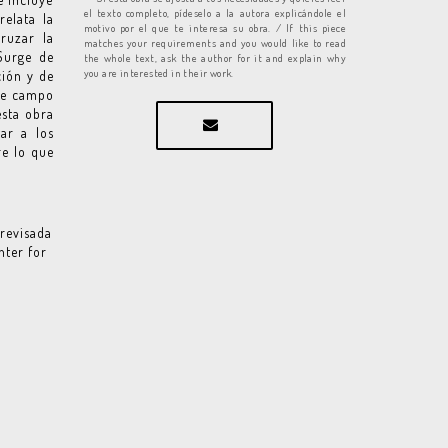
el texto completo, pídeselo a la autora explicándole el
relata la
motivo por el que te interesa su obra. / If this piece
ruzar la
matches your requirements and you would like to read
 Surge de
the whole text, ask the author for it and explain why
you are interested in their work.
ción y de
 de campo
esta obra
ar a los
re lo que
revisada
nter for