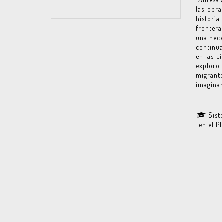
las obra
histori
frontera
una nece
continua
en las c
exploro
migrante
imaginam
Siste
en el P