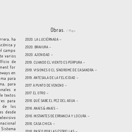
Obras.
/ Plays.
rrera, ha
2020. LA LUCIÉRNAGA
scénica y
2020. BRAVURA
 el campo
2020. AJENIDAD
te varios
Oficio de
2019. CUANDO EL VIENTO ES PÚRPURA
ment for
2019. VISIONES O EL SÍNDROME DE CASANDRA
teways en
2019. ANTESALA DE LA FELICIDAD
rama para
na, para
2017. A PUNTO DE VENENO
onales e
2017. EL OTRO
de textos
res para
2016. QUÉ SABE EL PEZ DEL AGUA
o de los
2016. ANAÏS & ANAÏS
es desde
2016. INSTANTES DE ERRANCIA Y LOCURA
elevisivo
rnacional
2016. CASA CHICA
 Sistema
2016. PASEO POR LAS ESTRELLAS