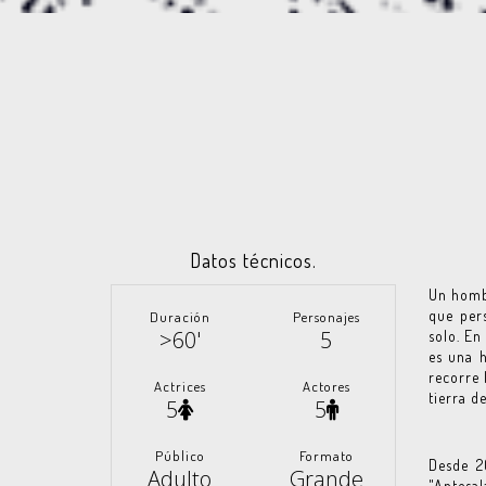
Datos técnicos.
Un hombr
que per
Duración
Personajes
>60'
5
solo. En
es una 
recorre 
Actrices
Actores
tierra d
5
5
Público
Formato
Desde 2
Adulto
Grande
"Antesal