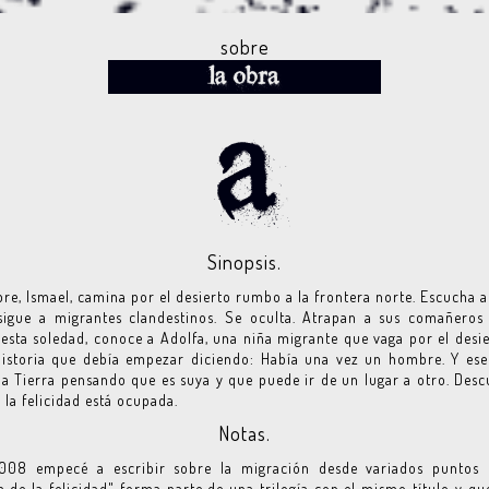
sobre
Sinopsis.
e, Ismael, camina por el desierto rumbo a la frontera norte. Escucha a
sigue a migrantes clandestinos. Se oculta. Atrapan a sus comañeros
 esta soledad, conoce a Adolfa, una niña migrante que vaga por el desie
historia que debía empezar diciendo: Había una vez un hombre. Y es
la Tierra pensando que es suya y que puede ir de un lugar a otro. Des
e la felicidad está ocupada.
Notas.
008 empecé a escribir sobre la migración desde variados puntos d
a de la felicidad" forma parte de una trilogía con el mismo título y qu