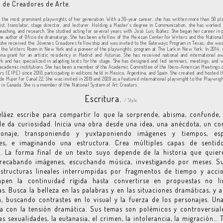
 de Creadores de Arte.
f the most prominent playwrights of her generation. With a 30-year career, she has written more than 50 pla
tist, translator, stage director, and lecturer. Holding a Master’s degree in Communication, she has worked i
 teaching, and research. She studied acting for several years with José Luis Ibáñez. She began her career in p
the author of Oficio de dramaturgo. She has been a fellow of the Mexican Center for Writers and the Natio
; she received the Jóvenes Creadores fellowship and was invited to the Gateways Program in Texas; she was 
 the Writers Room in New York and a pioneer of the playwrights’ program at The Lark in New York. In 2014,
na grant for an artistic residency in Madrid and Asturias. She has received national and international a
k and has specialized in adapting texts for the stage. She has designed and led seminars, meetings, and 
 academic institutions. She has been a member of the Academic Committee of the Ibero-American Meetings 
rs (EIPE) since 2010, participating in editions held in Mexico, Argentina, and Spain. She created and hosted t
de Mujer for Canal 22. She was invited in 2019 and 2020 as a featured international playwright to the Playwrigh
 in Canada. She is a member of the National System of Art Creators.
Escritura.
/ Style.
eláez escribe para compartir lo que la sorprende, abisma, confunde,
le da curiosidad. Inicia una obra desde una idea, una anécdota, un c
onaje, transponiendo y yuxtaponiendo imágenes y tiempos, es
nes, e imaginando una estructura. Crea múltiples capas de sentid
s. La forma final de un texto suyo depende de la historia que quier
 recabando imágenes, escuchando música, investigando por meses. Su
estructuras lineales interrumpidas por fragmentos de tiempo y acci
mpen la continuidad rígida hasta convertirse en propuestas no li
s. Busca la belleza en las palabras y en las situaciones dramáticas, y 
a, buscando contrastes en lo visual y la fuerza de los personajes. Un
a con la tensión dramática. Sus temas son polémicos y controversia
as sexualidades, la eutanasia, el crimen, la intolerancia, la migración… 