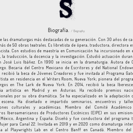
Biografía.
/ Biography.
e las dramaturgas más destacadas de su generación. Con 30 años de ca
más de 50 obras teatrales. Es libretista de ópera, traductora, directora e
cista. Con estudios de maestría en Comunicación ha incursionado en
l, la traducción, la docencia y la investigación. Estudió actuación duran
 José Luis Ibáñez. En 1990 se inicia en la dramaturgia. Autora de 
rgo. Becaria del Centro Mexicano de Escritores y del National Endow
; recibió la beca de Jóvenes Creadores y fue invitada al Programa Ga
rtista en residencia en el Writers Room, Nueva York; pionera del prog
rgos en The Lark de Nueva York. En 2014, recibió la beca Iberesce
cia artística en Madrid y en Asturias. Ha recibido premios naci
ionales por su obra dramática. Se ha especializado en la adaptación 
 escena. Ha diseñado e impartido seminarios, encuentros y talle
ciones culturales y académicas. Miembro del Comité Académic
ros Iberoamericanos de Productores Escénicos (EIPE) en sus emision
México, Argentina y España. Diseñó y fue conductora del programa t
ujer para Canal 22. Invitada en 2019 y en 2020 como dramaturga inte
da al Playwrights Lab en el Centro Banff en Canadá. Miembro del