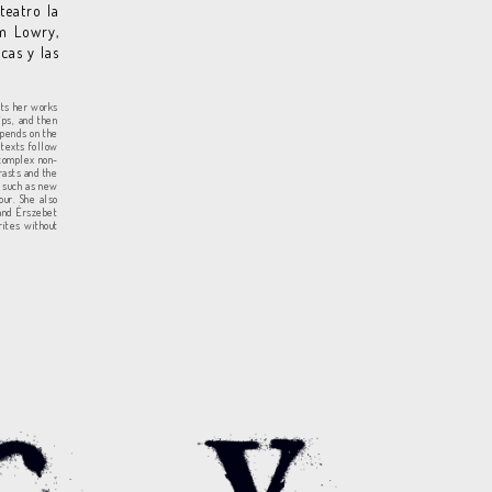
teatro la
lm Lowry,
cas y las
rts her works
ips, and then
epends on the
 texts follow
n complex non-
rasts and the
, such as new
our. She also
 and Érszebet
rites without