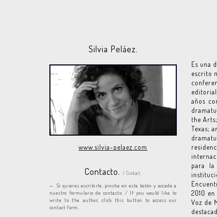
Silvia Peláez.
Es una d
escrito 
conferen
editoria
años con
dramatu
the Arts
Texas; a
dramatu
residen
www.silvia-pelaez.com
internac
para la
Contacto.
/ Contact.
institu
Encuent
Si quieres escribirle, pincha en este botón y accede a
2010 en 
nuestro formulario de contacto. / If you would like to
write to the author, click this button to access our
Voz de M
contact form.
destaca