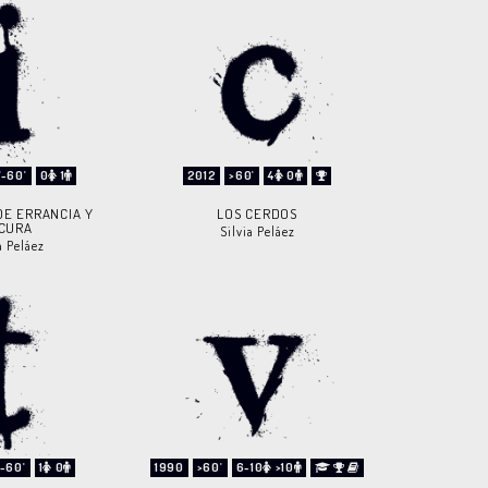
'-60'
0
1
2012
>60'
4
0
DE ERRANCIA Y
LOS CERDOS
CURA
Silvia Peláez
a Peláez
'-60'
1
0
1990
>60'
6-10
>10