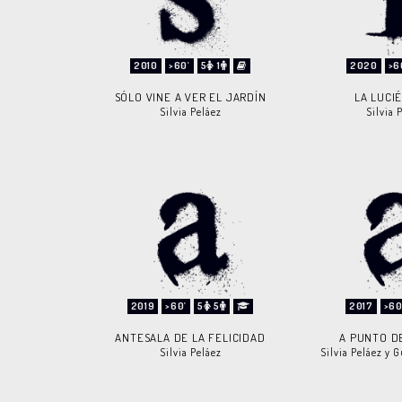
2010
>60'
5
1
2020
>6
SÓLO VINE A VER EL JARDÍN
LA LUCI
Silvia Peláez
Silvia 
2019
>60'
5
5
2017
>60
ANTESALA DE LA FELICIDAD
A PUNTO D
Silvia Peláez
Silvia Peláez y 