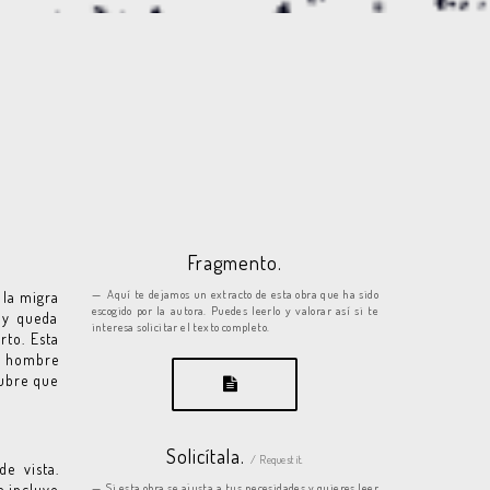
Fragmento.
Aquí te dejamos un extracto de esta obra que ha sido
 la migra
escogido por la autora. Puedes leerlo y valorar así si te
 y queda
interesa solicitar el texto completo.
rto. Esta
e hombre
cubre que
Solicítala.
/ Request it.
e vista.
e incluye
Si esta obra se ajusta a tus necesidades y quieres leer