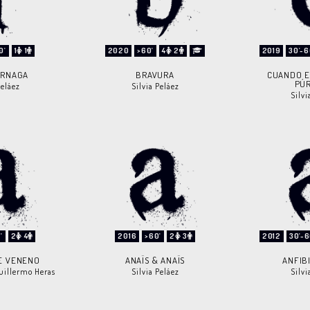
0'
1
1
2020
>60'
4
2
2019
30'-6
ÉRNAGA
BRAVURA
CUANDO E
PÚ
Peláez
Silvia Peláez
Silvi
'
2
4
2016
>60'
2
3
2012
30'-6
E VENENO
ANAÏS & ANAÏS
ANFIB
Guillermo Heras
Silvia Peláez
Silvi