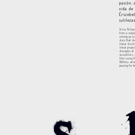
pasión, 
vida de 
Érszebet
sutileza
Silvia Peláe
from a singl
coming up wi
story that s
linear struct
linear propo
strengths of
sexualities,
likes using 
Báthory, amo
pausing for b