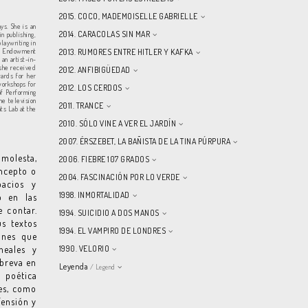
2015. COCO, MADEMOISELLE GABRIELLE
ys. She is an
2014. CARACOLAS SIN MAR
n publishing,
laywriting in
nal Endowment
2013. RUMORES ENTRE HITLER Y KAFKA
an artist-in-
 she received
2012. ANFIBIGÜEDAD
wards for her
workshops for
2012. LOS CERDOS
of Performing
he television
2011. TRANCE
ts Lab at the
2010. SÓLO VINE A VER EL JARDÍN
2007. ÉRSZEBET, LA BAÑISTA DE LA TINA PÚRPURA
 molesta,
2006. FIEBRE 107 GRADOS
oncepto o
2004. FASCINACIÓN POR LO VERDE
pacios y
1998. INMORTALIDAD
o en las
e contar.
1994. SUICIDIO A DOS MANOS
s textos
1994. EL VAMPIRO DE LONDRES
ones que
neales y
1990. VELORIO
abreva en
Leyenda
/ Legend
a poética
les, como
Tensión y