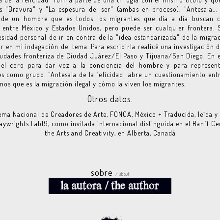
s "Bravura" y "La espesura del ser" (ambas en proceso). "Antesala... 
a de un hombre que es todos los migrantes que día a día buscan c
 entre México y Estados Unidos, pero puede ser cualquier frontera.
sidad personal de ir en contra de la "idea estandarizada" de la migra
r en mi indagación del tema. Para escribirla realicé una investigación
iudades fronteriza de Ciudad Juárez/El Paso y Tijuana/San Diego. En 
 el coro para dar voz a la conciencia del hombre y para represent
s como grupo. "Antesala de la felicidad" abre un cuestionamiento ent
os que es la migración ilegal y cómo la viven los migrantes.
Otros datos.
ma Nacional de Creadores de Arte, FONCA, México + Traducida, leída y 
laywrights Lab19, como invitada internacional distinguida en el Banff Ce
the Arts and Creativity, en Alberta, Canadá
sobre
/ about