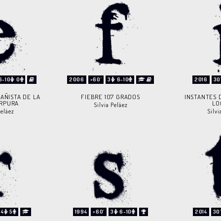
6-10
0
2006
>60'
3
6-10
2016
30
BAÑISTA DE LA
FIEBRE 107 GRADOS
INSTANTES 
ÚRPURA
LO
Silvia Peláez
Peláez
Silvi
4
5
1994
>60'
3
6-10
2014
30