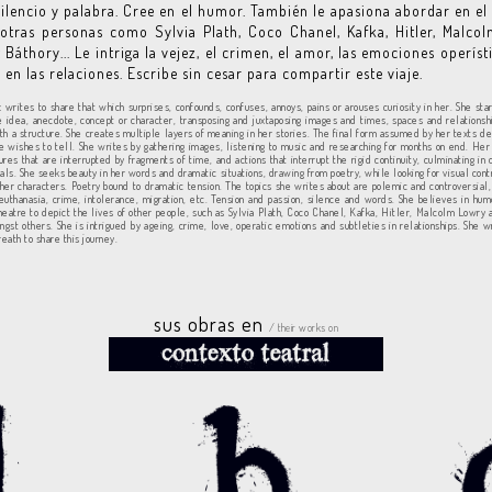
silencio y palabra. Cree en el humor. También le apasiona abordar en el 
otras personas como Sylvia Plath, Coco Chanel, Kafka, Hitler, Malco
 Báthory... Le intriga la vejez, el crimen, el amor, las emociones operísti
s en las relaciones. Escribe sin cesar para compartir este viaje.
z writes to share that which surprises, confounds, confuses, annoys, pains or arouses curiosity in her. She sta
e idea, anecdote, concept or character, transposing and juxtaposing images and times, spaces and relationsh
th a structure. She creates multiple layers of meaning in her stories. The final form assumed by her texts d
he wishes to tell. She writes by gathering images, listening to music and researching for months on end. Her
ures that are interrupted by fragments of time, and actions that interrupt the rigid continuity, culminating i
sals. She seeks beauty in her words and dramatic situations, drawing from poetry, while looking for visual cont
 her characters. Poetry bound to dramatic tension. The topics she writes about are polemic and controversial
 euthanasia, crime, intolerance, migration, etc. Tension and passion, silence and words. She believes in hum
theatre to depict the lives of other people, such as Sylvia Plath, Coco Chanel, Kafka, Hitler, Malcolm Lowry
ngst others. She is intrigued by ageing, crime, love, operatic emotions and subtleties in relationships. She w
reath to share this journey.
sus obras en
/ their works on