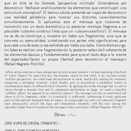
que en Arte se ha llamado "perspectiva múltiple". Entendemos por
deconstruir "deshacer analíticamente los elementos que constituyen una
estructura conceptual". El teatro cubista pretende ser capaz de deconstruir
una realidad poliédrica para mostrar sus distintas caras/elementos
simultáneamente. Si aplicamos esto al mensaje que tratamos de
transmitir con un texto dramático y su posterior montaje, llegamos a un
plausible 'cubismo sintético' (más que un 'cubismo analítico'). El mensaje
no se de-re-construye y muestra en todos sus fragmentos, sino que se
concreta su esencialidad, sintetizando sus partes más significativas para
que cada una de estas sí sea exhibida por todos sus lados. Como dramaturgo,
mi labor es realizar una fragmentación (y posterior selección) coherente de
los elementos básicos y fundamentales para que el texto deje a la mente
del espectador/lector su propia libertad para reconstruir el mensaje.»
(Rafael Negrete-Portillo).
«While certain interviews have categorised my texts as post-modern, I’ve been operating in the field
of ‘Cubist Theatre’ for some time now: the dramatic search for that which, in art, has been coined
‘multiple perspective’. We understand deconstruction to mean ‘analytically undoing the elements
comprising a conceptual structure’. Cubist theatre aims to deconstruct a polyhedral reality to
simultaneously depict its different faces/elements. By applying this to the message that we aim to
convey through a dramatic text and its subsequent performance on stage, we reach a plausible
‘synthetic cubism’ (as opposed to an ‘analytical cubism’). The message isn’t de-re-constructed and
shown in all its fragments; rather, its essentiality is reaffirmed, synthesising its most significant
parts so that each are displayed from all angles. As a playwright, my work is to coherently fragment
(and subsequently select) the basic and fundamental elements, with the text leaving the
spectator/reader free to reconstruct the message in their own minds.» (Rafael Negrete-Portillo).
Obras.
/ Plays.
2019. HUMO DE CRISTAL (TRÁNSITO)
2018. EL FARO (COMEDIA HEREDADA)