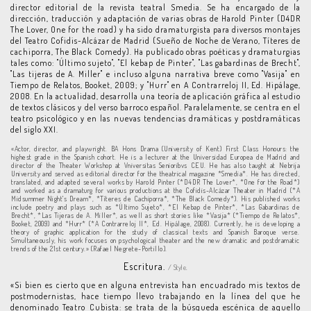
director editorial de la revista teatral Smedia. Se ha encargado de la
dirección, traducción y adaptación de varias obras de Harold Pinter (D4DR
The Lover, One for the road) y ha sido dramaturgista para diversos montajes
del Teatro Cofidis-Alcázar de Madrid (Sueño de Noche de Verano, Títeres de
cachiporra, The Black Comedy). Ha publicado obras poéticas y dramaturgias
tales como: "Último sujeto", "El kebap de Pinter", "Las gabardinas de Brecht",
"Las tijeras de A. Miller" e incluso alguna narrativa breve como "Vasija" en
Tiempo de Relatos, Booket, 2009; y "Hurr" en A Contrarreloj II, Ed. Hipálage,
2008. En la actualidad, desarrolla una teoría de aplicación gráfica al estudio
de textos clásicos y del verso barroco español. Paralelamente, se centra en el
teatro psicológico y en las nuevas tendencias dramáticas y postdramáticas
del siglo XXI.
«Actor, director, and playwright. BA Hons Drama (University of Kent) First Class Honours: the
highest grade in the Spanish cohort. He is a lecturer at the Universidad Europea de Madrid and
director of the Theater Workshop at Vniversitas Senioribvs CEU. He has also taught at Nebrija
University and served as editorial director for the theatrical magazine *Smedia*. He has directed,
translated, and adapted several works by Harold Pinter (*D4DR The Lover*, *One for the Road*)
and worked as a dramaturg for various productions at the Cofidis-Alcázar Theater in Madrid (*A
Midsummer Night's Dream*, *Títeres de Cachiporra*, *The Black Comedy*). His published works
include poetry and plays such as *Último Sujeto*, *El Kebap de Pinter*, *Las Gabardinas de
Brecht*, *Las Tijeras de A. Miller*, as well as short stories like *Vasija* (*Tiempo de Relatos*,
Booket, 2009) and *Hurr* (*A Contrarreloj II*, Ed. Hipálage, 2008). Currently, he is developing a
theory of graphic application for the study of classical texts and Spanish Baroque verse.
Simultaneously, his work focuses on psychological theater and the new dramatic and postdramatic
trends of the 21st century.» (Rafael Negrete-Portillo).
Escritura.
/ Style.
«Si bien es cierto que en alguna entrevista han encuadrado mis textos de
postmodernistas, hace tiempo llevo trabajando en la línea del que he
denominado Teatro Cubista: se trata de la búsqueda escénica de aquello