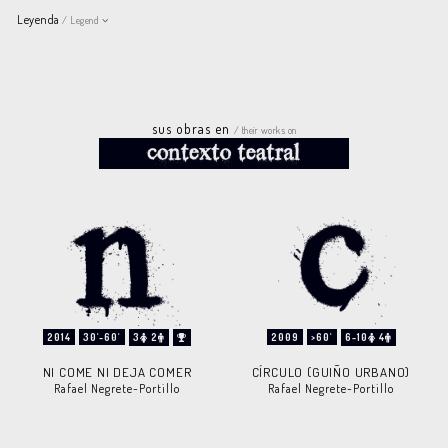
Leyenda
/ Legend
sus obras en
/ their works on
2014
30'-60'
3
2
2009
>60'
6-10
4
NI COME NI DEJA COMER
CÍRCULO (GUIÑO URBANO)
Rafael Negrete-Portillo
Rafael Negrete-Portillo