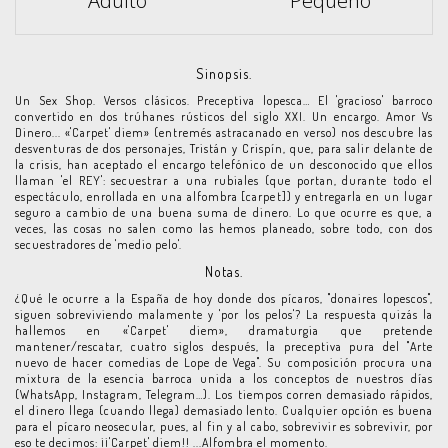
Adulto
Pequeño
Sinopsis.
Un Sex Shop. Versos clásicos. Preceptiva lopesca… El 'gracioso' barroco
convertido en dos trúhanes rústicos del siglo XXI. Un encargo. Amor Vs
Dinero... «'Carpet' diem» (entremés astracanado en verso) nos descubre las
desventuras de dos personajes, Tristán y Crispín, que, para salir delante de
la crisis, han aceptado el encargo telefónico de un desconocido que ellos
llaman 'el REY': secuestrar a una rubiales (que portan, durante todo el
espectáculo, enrollada en una alfombra [carpet]) y entregarla en un lugar
seguro a cambio de una buena suma de dinero. Lo que ocurre es que, a
veces, las cosas no salen como las hemos planeado, sobre todo, con dos
secuestradores de 'medio pelo'.
Notas.
¿Qué le ocurre a la España de hoy donde dos pícaros, "donaires lopescos",
siguen sobreviviendo malamente y 'por los pelos'? La respuesta quizás la
hallemos en «'Carpet' diem», dramaturgia que pretende
mantener/rescatar, cuatro siglos después, la preceptiva pura del "Arte
nuevo de hacer comedias de Lope de Vega". Su composición procura una
mixtura de la esencia barroca unida a los conceptos de nuestros días
(WhatsApp, Instagram, Telegram…). Los tiempos corren demasiado rápidos,
el dinero llega (cuando llega) demasiado lento. Cualquier opción es buena
para el pícaro neosecular, pues, al fin y al cabo, sobrevivir es sobrevivir, por
eso te decimos: ¡¡'Carpet' diem!! ...Alfombra el momento.