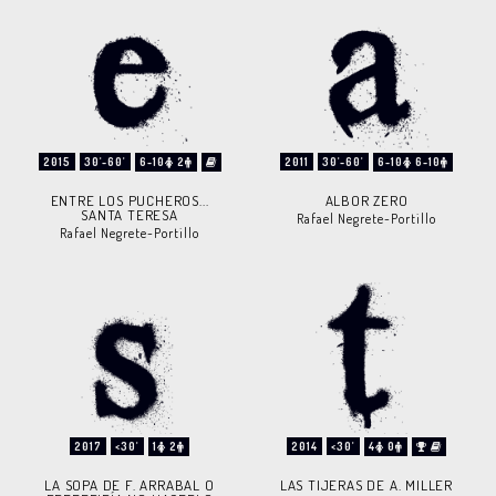
2015
30'-60'
6-10
2
2011
30'-60'
6-10
6-10
ENTRE LOS PUCHEROS...
ALBOR ZERO
SANTA TERESA
Rafael Negrete-Portillo
Rafael Negrete-Portillo
2017
<30'
1
2
2014
<30'
4
0
LA SOPA DE F. ARRABAL O
LAS TIJERAS DE A. MILLER