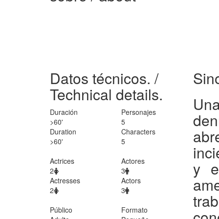
Datos técnicos.
/
Sin
Technical details.
Una
Duración
Personajes
den
>60'
5
abr
Duration
Characters
>60'
5
inci
Actrices
Actores
y e
2
3
am
Actresses
Actors
2
3
tra
Público
Formato
con