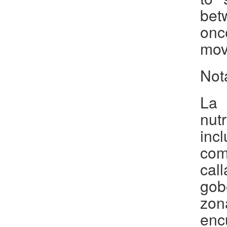
bet
onc
mov
Not
La 
nut
inc
com
ca
gob
zon
enc