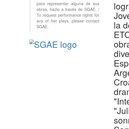
log
para representar alguna de sus
obras, hazlo a través de SGAE. /
Jov
To request performance rights for
any of her plays, please contact
la 
SGAE.
ETC
obr
div
Es
Arg
Cro
dra
"In
"Ju
so