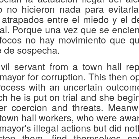
o no hicieron nada para evitarla
 atrapados entre el miedo y el d
al. Porque una vez que se encie
 focos no hay movimiento que q
re de sospecha.
ivil servant from a town hall rep
 mayor for corruption. This then o
rocess with an uncertain outcome
h he is put on trial and she begi
fer coercion and threats. Meanwh
 town hall workers, who were awar
mayor's illegal actions but did no
stop them, find themselves ca