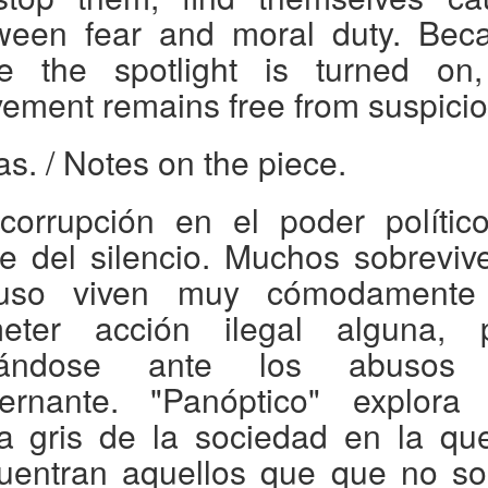
ween fear and moral duty. Bec
e the spotlight is turned on
ement remains free from suspicio
as.
/ Notes on the piece.
corrupción en el poder polític
re del silencio. Muchos sobreviv
luso viven muy cómodamente
eter acción ilegal alguna, 
llándose ante los abusos 
ernante. "Panóptico" explora
a gris de la sociedad en la qu
uentran aquellos que que no so