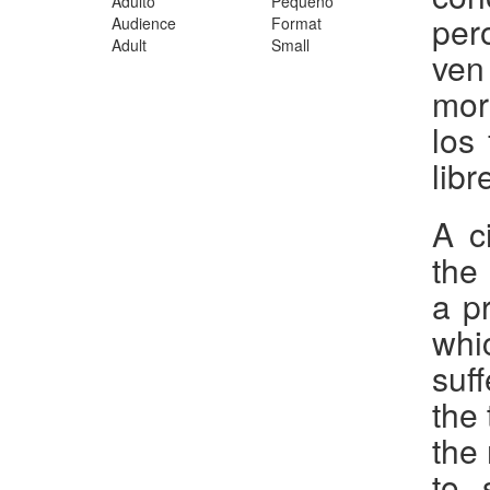
Adulto
Pequeño
per
Audience
Format
Adult
Small
ven
mor
los
lib
A c
the
a p
whic
suf
the
the 
to 