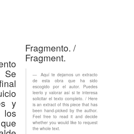
Fragmento.
/
Fragment.
ento
. Se
Aquí te dejamos un extracto
inal
de esta obra que ha sido
escogido por el autor. Puedes
uicio
leerlo y valorar así si te interesa
solicitar el texto completo. / Here
es y
is an extract of this piece that has
los
been hand-picked by the author.
Feel free to read it and decide
 que
whether you would like to request
the whole text.
alde