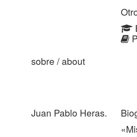
Otr
P
sobre
/ about
Juan Pablo Heras.
Bio
«Mi