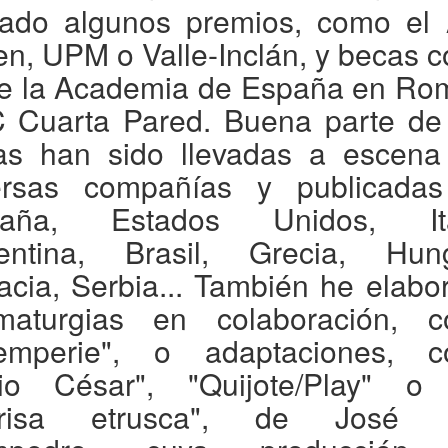
rado algunos premios, como el 
en, UPM o Valle-Inclán, y becas 
de la Academia de España en Ro
 Cuarta Pared. Buena parte de
as han sido llevadas a escena
ersas compañías y publicada
paña, Estados Unidos, Ital
entina, Brasil, Grecia, Hung
acia, Serbia... También he elabo
maturgias en colaboración, 
temperie", o adaptaciones, 
lio César", "Quijote/Play" o
nrisa etrusca", de José L