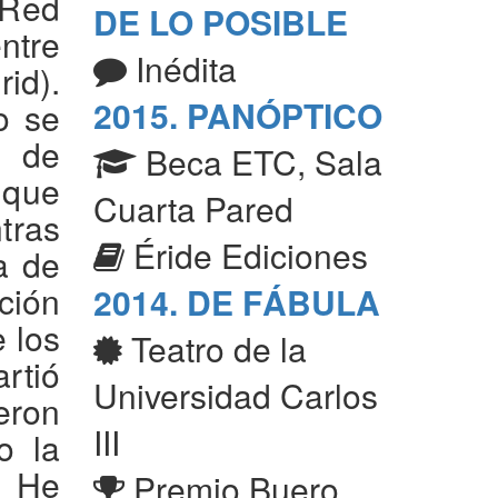
 Red
DE LO POSIBLE
ntre
Inédita
id).
2015. PANÓPTICO
o se
e de
Beca ETC, Sala
 que
Cuarta Pared
tras
Éride Ediciones
a de
ción
2014. DE FÁBULA
 los
Teatro de la
artió
Universidad Carlos
eron
III
o la
. He
Premio Buero