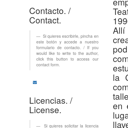
emp
Contacto.
/
Tea
Contact.
199
All
Si quieres escribirle, pincha en
cre
este botón y accede a nuestro
pod
formulario de contacto. / If you
would like to write to the author,
com
click this button to access our
contact form.
est
la 
com
tall
Licencias.
/
en 
License.
lug
lla
Si quieres solicitar la licencia