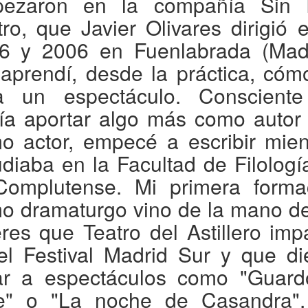
ezaron en la compañía Sin
tro, que Javier Olivares dirigió e
6 y 2006 en Fuenlabrada (Madr
í aprendí, desde la práctica, cóm
a un espectáculo. Conscient
ía aportar algo más como autor
o actor, empecé a escribir mien
udiaba en la Facultad de Filologí
Complutense. Mi primera forma
o dramaturgo vino de la mano de
eres que Teatro del Astillero imp
el Festival Madrid Sur y que di
ar a espectáculos como "Guard
ve" o "La noche de Casandra"