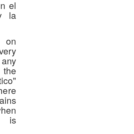
n el
y la
s on
very
 any
n the
ico"
here
ains
when
n is