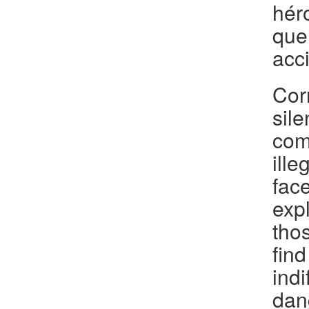
hér
que
acc
Cor
sil
com
ille
fac
exp
tho
fin
ind
dan