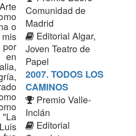
Arte
Comunidad de
como
Madrid
ma o
Editorial Algar,
 mis
 por
Joven Teatro de
s en
Papel
ia,
2007. TODOS LOS
ría,
rado
CAMINOS
como
Premio Valle-
como
Inclán
 "La
Editorial
uis