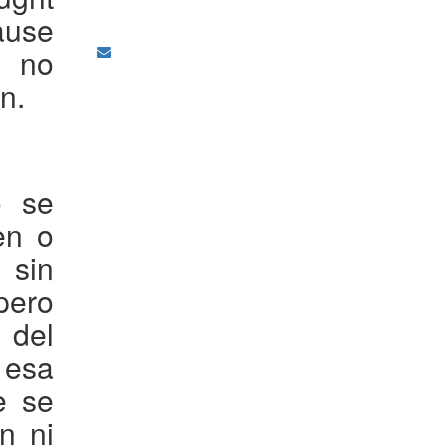
ause
, no
n.
o se
en o
 sin
pero
del
 esa
e se
n ni