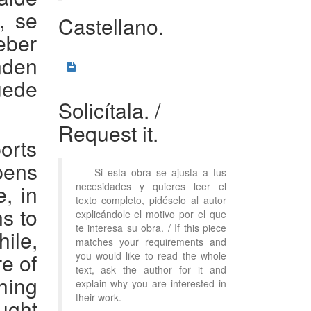
, se
Castellano.
eber
nden
uede
Solicítala.
/
Request it.
orts
pens
Si esta obra se ajusta a tus
, in
necesidades y quieres leer el
texto completo, pidéselo al autor
ns to
explicándole el motivo por el que
te interesa su obra. / If this piece
ile,
matches your requirements and
e of
you would like to read the whole
text, ask the author for it and
thing
explain why you are interested in
their work.
ught