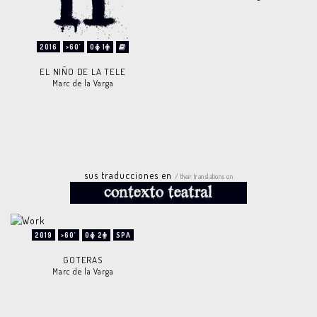
2016
>60'
0
1
EL NIÑO DE LA TELE
Marc de la Varga
sus traducciones en
/ their translations on
2019
>60'
0
2
SPA
GOTERAS
Marc de la Varga