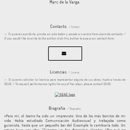
Marc de la Varga.
Contacto.
/ Contact.
Si quieres escribirle, pincha en este botón y accede a nuestro formulario de contacto. /
If you would like to write to the author, click this button to access our contact form.
Licencias.
/ License.
Si quieres solicitar la licencia para representar alguna de sus obras, hazlo a través de
SGAE. / To request performance rights for any of her plays, please contact SGAE.
Biografía.
/ Biography.
«Para mí, el teatro ha sido un imprevisto. Uno de los más bonitos de mi
vida. Había estudiado Comunicación Audiovisual y trabajaba como
guionista, hasta que un pequeño bar del Eixample lo cambiaría todo. Un
amigo tuvo una idea: “Conozco un bar. Necesitan clientes. ¿Por qué no