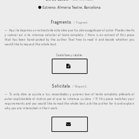
Estreno: Almeria Teatre, Barcelona
Fragmento.
/ Fragment.
Aquí te dejamos un extracto de esta obra que ha sido escogido por el autor. Puedes leerlo
y valorar así si te interesa solicitar el texto completo. / Here is an extract of this piece
that has been hand-picked by the author. Feel free to read it and decide whether you
would like to request the whole text.
Castellano y catalán.
Solicítala.
/ Request it.
Si esta obra se ajusta a tus necesidades y quieres leer el texto completo, pídeselo al
autor explicándole el motivo por el que te interesa su obra. / If this piece matches your
requirements and you would like to read the whole text, ask the author for it and explain
why you are interested in their work.