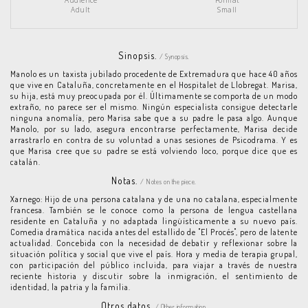
Audience
Format
Adult
Small
Sinopsis.
/ Synopsis.
Manolo es un taxista jubilado procedente de Extremadura que hace 40 años
que vive en Cataluña, concretamente en el Hospitalet de Llobregat. Marisa,
su hija, está muy preocupada por él. Últimamente se comporta de un modo
extraño, no parece ser el mismo. Ningún especialista consigue detectarle
ninguna anomalía, pero Marisa sabe que a su padre le pasa algo. Aunque
Manolo, por su lado, asegura encontrarse perfectamente, Marisa decide
arrastrarlo en contra de su voluntad a unas sesiones de Psicodrama. Y es
que Marisa cree que su padre se está volviendo loco, porque dice que es
catalán.
Notas.
/ Notes on the piece.
Xarnego: Hijo de una persona catalana y de una no catalana, especialmente
francesa. También se le conoce como la persona de lengua castellana
residente en Cataluña y no adaptada lingüísticamente a su nuevo país.
Comedia dramática nacida antes del estallido de "El Procés", pero de latente
actualidad. Concebida con la necesidad de debatir y reflexionar sobre la
situación política y social que vive el país. Hora y media de terapia grupal,
con participación del público incluida, para viajar a través de nuestra
reciente historia y discutir sobre la inmigración, el sentimiento de
identidad, la patria y la familia.
Otros datos.
/ Other information.