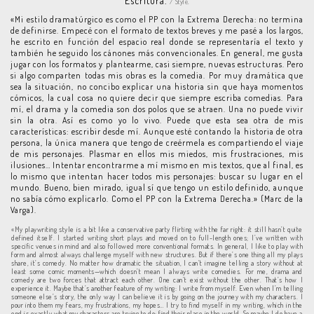
Escritura.
/ Style.
«Mi estilo dramatúrgico es como el PP con la Extrema Derecha: no termina
de definirse. Empecé con el formato de textos breves y me pasé a los largos,
he escrito en función del espacio real donde se representaría el texto y
también he seguido los cánones más convencionales. En general, me gusta
jugar con los formatos y plantearme, casi siempre, nuevas estructuras. Pero
si algo comparten todas mis obras es la comedia. Por muy dramática que
sea la situación, no concibo explicar una historia sin que haya momentos
cómicos, la cual cosa no quiere decir que siempre escriba comedias. Para
mí, el drama y la comedia son dos polos que se atraen. Una no puede vivir
sin la otra. Así es como yo lo vivo. Puede que esta sea otra de mis
características: escribir desde mí. Aunque esté contando la historia de otra
persona, la única manera que tengo de creérmela es compartiendo el viaje
de mis personajes. Plasmar en ellos mis miedos, mis frustraciones, mis
ilusiones… Intentar encontrarme a mí mismo en mis textos, que al final, es
lo mismo que intentan hacer todos mis personajes: buscar su lugar en el
mundo. Bueno, bien mirado, igual sí que tengo un estilo definido, aunque
no sabía cómo explicarlo. Como el PP con la Extrema Derecha.» (Marc de la
Varga).
«My playwriting style is a bit like a conservative party flirting with the far right: it still hasn’t quite
defined itself. I started writing short plays and moved on to full-length ones; I’ve written with
specific venues in mind and also followed more conventional formats. In general, I like to play with
form and almost always challenge myself with new structures. But if there’s one thing all my plays
share, it’s comedy. No matter how dramatic the situation, I can’t imagine telling a story without at
least some comic moments—which doesn’t mean I always write comedies. For me, drama and
comedy are two forces that attract each other. One can’t exist without the other. That’s how I
experience it. Maybe that’s another feature of my writing: I write from myself. Even when I’m telling
someone else’s story, the only way I can believe it is by going on the journey with my characters. I
pour into them my fears, my frustrations, my hopes… I try to find myself in my writing, which in the
end is exactly what my characters are trying to do: find their place in the world. So maybe I do have a