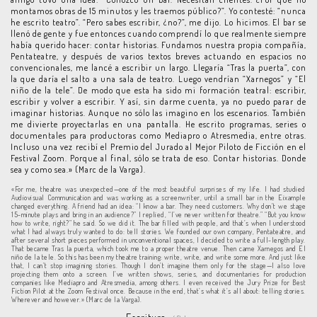
montamos obras de 15 minutos y les traemos público?”. Yo contesté: “nunca
he escrito teatro”. “Pero sabes escribir, ¿no?”, me dijo. Lo hicimos. El bar se
llenó de gente y fue entonces cuando comprendí lo que realmente siempre
había querido hacer: contar historias. Fundamos nuestra propia compañía,
Pentateatre, y después de varios textos breves actuando en espacios no
convencionales, me lancé a escribir un largo. Llegaría “Tras la puerta”, con
la que daría el salto a una sala de teatro. Luego vendrían “Xarnegos” y “El
niño de la tele”. De modo que esta ha sido mi formación teatral: escribir,
escribir y volver a escribir. Y así, sin darme cuenta, ya no puedo parar de
imaginar historias. Aunque no sólo las imagino en los escenarios. También
me divierte proyectarlas en una pantalla. He escrito programas, series o
documentales para productoras como Mediapro o Atresmedia, entre otras.
Incluso una vez recibí el Premio del Jurado al Mejor Piloto de Ficción en el
Festival Zoom. Porque al final, sólo se trata de eso. Contar historias. Donde
sea y como sea.» (Marc de la Varga).
«For me, theatre was unexpected—one of the most beautiful surprises of my life. I had studied
Audiovisual Communication and was working as a screenwriter, until a small bar in the Eixample
changed everything. A friend had an idea: “I know a bar. They need customers. Why don’t we stage
15-minute plays and bring in an audience?” I replied, “I’ve never written for theatre.” “But you know
how to write, right?” he said. So we did it. The bar filled with people, and that’s when I understood
what I had always truly wanted to do: tell stories. We founded our own company, Pentateatre, and
after several short pieces performed in unconventional spaces, I decided to write a full-length play.
That became Tras la puerta, which took me to a proper theatre venue. Then came Xarnegos and El
niño de la tele. So this has been my theatre training: write, write, and write some more. And just like
that, I can’t stop imagining stories. Though I don’t imagine them only for the stage—I also love
projecting them onto a screen. I’ve written shows, series, and documentaries for production
companies like Mediapro and Atresmedia, among others. I even received the Jury Prize for Best
Fiction Pilot at the Zoom Festival once. Because in the end, that’s what it’s all about: telling stories.
Wherever and however.» (Marc de la Varga).