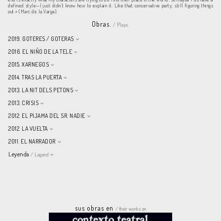
defined style—I just didn’t know how to explain it. Like that conservative party, still figuring things
out.» (Marc de la Varga).
Obras.
/ Plays.
2019. GOTERES / GOTERAS
2016. EL NIÑO DE LA TELE
2015. XARNEGOS
2014. TRAS LA PUERTA
2013. LA NIT DELS PETONS
2013. CRISIS
2012. EL PIJAMA DEL SR. NADIE
2012. LA VUELTA
2011. EL NARRADOR
Leyenda
/ Legend
sus obras en
/ their works on