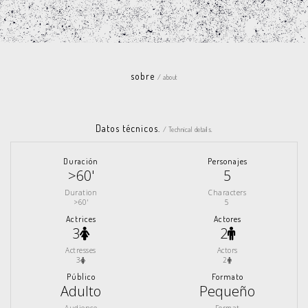
sobre
/ about
Datos técnicos.
/ Technical details.
Duración
Personajes
>60'
5
Duration
Characters
>60'
5
Actrices
Actores
3
2
Actresses
Actors
3
2
Público
Formato
Adulto
Pequeño