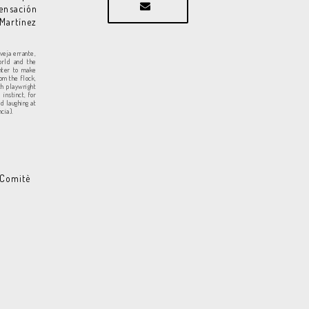
ensación
Martínez
veja errante,
orld and the
ghter to make
om the flock,
th playwright
instinct, for
nd laughing at
cia).
 Comitè