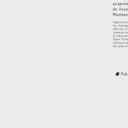
airearm
de llor
Montesin
Ángela Verdu
the choreog
difficulty o
whatever mis
to understan
Xavier Pucha
letting the a
the same tim
Publ