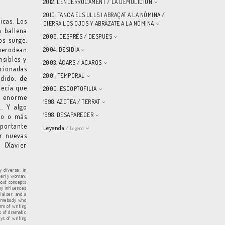
2012. L'ENDERROCAMENT / LA DEMOLICIÓN
2010. TANCA ELS ULLS I ABRAÇAT A LA NÒMINA /
icas. Los
CIERRA LOS OJOS Y ABRÁZATE A LA NÓMINA
a ballena
2006. DESPRÉS / DESPUÉS
os surge,
 merodean
2004. DESIDIA
nsibles y
2003. ÀCARS / ÁCAROS
ncionadas
2001. TEMPORAL
ndido, de
decía que
2000. ESCOPTOFILIA
on enorme
1998. AZOTEA / TERRAT
… Y algo
1998. DESAPARECER
tro o más
mportante
Leyenda
/ Legend
ir nuevas
 (Xavier
y diverse: in
lderly woman;
bout concepts
my influences
Walser, and a
somebody who
rm of writing
es of dramatic
ys of writing