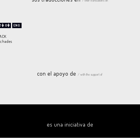
/ their translations on
2
0
ENG
ACK
uchades
con el apoyo de
/ with the support of
es una iniciativa de