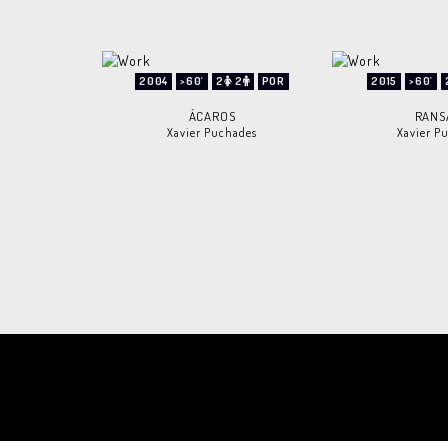
2004
>60'
2
2
POR
2015
>60'
ÁCAROS
RANS
Xavier Puchades
Xavier P