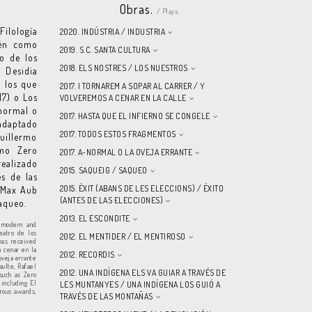
Obras.
/ Plays.
Filología
2020. INDÚSTRIA / INDUSTRIA
ién como
2019. S.C. SANTA CULTURA
o de los
2018. ELS NOSTRES / LOS NUESTROS
 Desidia
e los que
2017. I TORNAREM A SOPAR AL CARRER / Y
17) o Los
VOLVEREMOS A CENAR EN LA CALLE
-normal o
2017. HASTA QUE EL INFIERNO SE CONGELE
 adaptado
2017. TODOS ESTOS FRAGMENTOS
uillermo
omo Zero
2017. A-NORMAL O LA OVEJA ERRANTE
realizado
2015. SAQUEIG / SAQUEO
es de las
2015. ÈXIT (ABANS DE LES ELECCIONS) / ÉXITO
o Max Aub
(ANTES DE LAS ELECCIONES)
Saqueo.
2013. EL ESCONDITE
n modern and
eatro de los
2012. EL MENTIDER / EL MENTIROSO
has received
a cenar en la
2012. RECORDIS
oveja errante
aulte, Rafael
2012. UNA INDÍGENA ELS VA GUIAR A TRAVÉS DE
 such as Zero
 including El
LES MUNTANYES / UNA INDÍGENA LOS GUIÓ A
erous awards,
TRAVÉS DE LAS MONTAÑAS