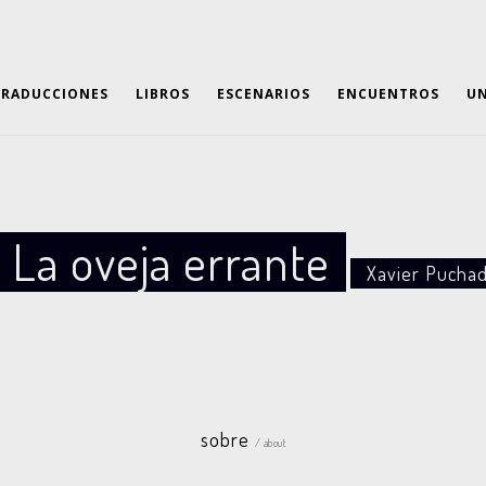
TRADUCCIONES
LIBROS
ESCENARIOS
ENCUENTROS
UN
 La oveja errante
Xavier Puchad
sobre
/ about