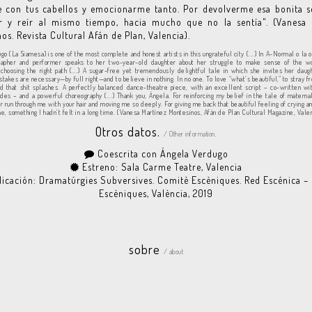
e con tus cabellos y emocionarme tanto. Por devolverme esa bonita s
ar y reír al mismo tiempo, hacia mucho que no la sentía". (Vanesa 
os. Revista Cultural Afán de Plan, Valencia).
go (La Siamesa) is one of the most complete and honest artists in this ungrateful city (...) In A-Normal o la o
rapher and performer speaks to her two-year-old daughter about her struggle to make sense of the w
f choosing the right path (...) A sugar-free yet tremendously delightful tale in which she invites her dau
takes are necessary—by full right—and to believe in nothing. In no one. To love “what’s beautiful,” to stray fr
d that shit splashes. A perfectly balanced dance-theatre piece, with an excellent script – co-written wi
des – and a powerful choreography (...) Thank you, Ángela. For reinforcing my belief in the tale of maternal 
ir run through me with your hair and moving me so deeply. For giving me back that beautiful feeling of crying a
e, something I hadn’t felt in a long time. (Vanesa Martínez Montesinos, Afán de Plan Cultural Magazine, Valen
Otros datos.
/ Other information.
Coescrita con Ángela Verdugo
Estreno: Sala Carme Teatre, Valencia
icación: Dramatúrgies Subversives. Comitè Escèniques. Red Escénica –
Escèniques, València, 2019
sobre
/ about