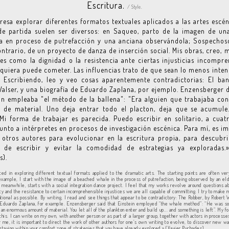
Escritura.
/ Style.
resa explorar diferentes formatos textuales aplicados a las artes escén
e partida suelen ser diversos: en Saqueo, parto de la imagen de un
a en proceso de putrefacción y una anciana observándola; Sospechos
ontrario, de un proyecto de danza de inserción social. Mis obras, creo,
es como la dignidad o la resistencia ante ciertas injusticias incompre
quiera puede cometer. Las influencias trato de que sean lo menos inte
. Escribiendo, leo y veo cosas aparentemente contradictorias: El ba
alser, y una biografía de Eduardo Zaplana, por ejemplo. Enzensberger 
in empleaba "el método de la ballena": "Era alguien que trabajaba c
d de material. Uno deja entrar todo el placton, deja que se acumule
Mi forma de trabajar es parecida. Puedo escribir en solitario, a cua
unto a intérpretes en procesos de investigación escénica. Para mí, es i
a otros autores para evolucionar en la escritura propia, para descubr
 de escribir y evitar la comodidad de estrategias ya exploradas.»
s).
ted in exploring different textual formats applied to the dramatic arts. The starting points are often ver
example, I start with the image of a beached whale in the process of putrefaction, being observed by an e
 meanwhile, starts with a social integration dance project. I feel that my works revolve around questions a
ity and the resistance to certain incomprehensible injustices we are all capable of committing. I try to make 
ntional as possible. By writing, I read and see things that appear to be contradictory: The Robber, by Robert 
f Eduardo Zaplana, for example. Enzensberger said that Einstein employed “the whale method”: “He was 
an enormous amount of material. You let all of the plankton enter and build up... and something is left”. My fo
 this. I can write on my own, with another person or as part of a larger group, together with actors in process
r me, it is important to direct the work of other authors for one’s own writing to evolve, to discover new wa
 staying within your comfort zone of strategies that you have already explored.» (Xavier Puchades).