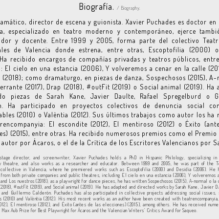
Biografía.
/ Biography.
amático, director de escena y guionista. Xavier Puchades es doctor en 
ca, especializado en teatro moderno y contemporáneo, ejerce tamb
gador y docente. Entre 1999 y 2005, forma parte del colectivo Teatr
ales de Valencia donde estrena, entre otras, Escoptofilia (2000) o
Ha recibido encargos de compañías privadas y teatros públicos, entr
: El cielo en una estancia (2006), Y volveremos a cenar en la calle (20
 (2018); como dramaturgo, en piezas de danza, Sospechosos (2015), A
 errante (2017), Drap (2018), #outFit (2019) o Social animal (2019). Ha
ido piezas de Sarah Kane, Javier Daulte, Rafael Spregelburd o G
n. Ha participado en proyectos colectivos de denuncia social c
bles (2010) o Valèntia (2012). Sus últimos trabajos como autor los ha 
rencompanyia: El escondite (2012), El mentiroso (2012) o Éxito (ant
es) (2015), entre otras. Ha recibido numerosos premios como el Premi
 autor por Ácaros, o el de la Crítica de los Escritores Valencianos por 
 stage director, and screenwriter, Xavier Puchades holds a PhD in Hispanic Philology, specializing i
y theatre, and also works as a researcher and educator. Between 1999 and 2005, he was part of the T
 collective in Valencia, where he premiered works such as Escoptofilia (2000) and Desidia (2006). He 
from both private companies and public theatres, including El cielo en una estancia (2006), Y volveremos 
, and Los nuestros (2018); as a playwright for dance pieces, he has written Sospechosos (2015), A-normal o la 
 (2018), #outFit (2019), and Social animal (2019). He has adapted and directed works by Sarah Kane, Javier D
 and Guillermo Calderón. Puchades has also participated in collective projects addressing social issues,
 (2010) and Valèntia (2012). His most recent works as an author have been created with teatrencompanyia,
012), El mentiroso (2012), and Éxito (antes de las elecciones) (2015), among others. He has received num
e Max Aub Prize for Best Playwright for Ácaros and the Valencian Writers’ Critics Award for Saqueo.