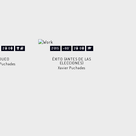
2
0
2015
>60'
2
0
QUEO
ÉXITO (ANTES DE LAS
ELECCIONES)
 Puchades
Xavier Puchades