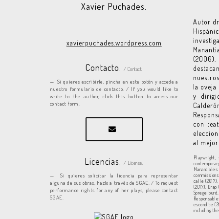
Xavier Puchades.
Autor dr
Hispáni
investi
xavierpuchades.wordpress.com
Mananti
(2006). 
Contacto.
destacan
/ Contact.
nuestros
Si quieres escribirle, pincha en este botón y accede a
la oveja
nuestro formulario de contacto. / If you would like to
y dirig
write to the author, click this button to access our
contact form.
Calderó
Responsa
con teat
eleccion
al mejor
Playwright,
Licencias.
/ License.
contemporar
Manantiales
Si quieres solicitar la licencia para representar
commissions 
calle (2017)
alguna de sus obras, hazlo a través de SGAE. / To request
(2017), Drap
performance rights for any of her plays, please contact
Spregelburd,
SGAE.
Responsables
escondite (2
including th