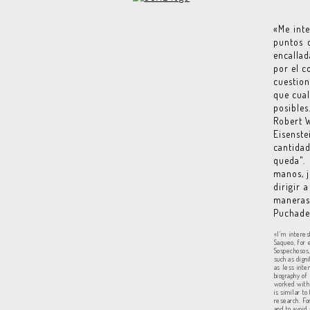
«Me inte
puntos d
encallad
por el c
cuestion
que cual
posibles
Robert W
Eisenste
cantida
queda". 
manos, j
dirigir 
maneras
Puchade
«I’m interes
Saqueo, for 
Sospechosos,
such as dign
as less inte
biography o
worked with 
is similar to
research. Fo
and to avoid