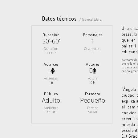
Datos técnicos.
/ Technical details.
Una crea
pieza, t
Duración
Personajes
30'-60'
1
que, en
bailar 
Duration
Characters
educando
30'-60'
1
A creator de
Actrices
Actores
the help of 
to dance and
1
0
her daughter
Actresses
Actors
1
0
"Ángela 
Público
Formato
ciudad t
Adulto
Pequeño
explica 
el cami
Audience
Format
Adult
Small
convida 
creer en
mierda s
excelent
(…) Grac