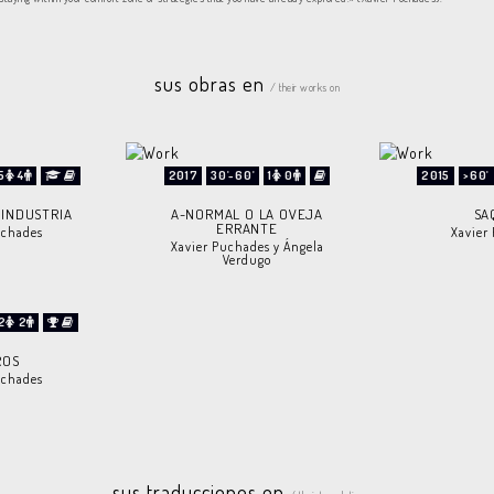
sus obras en
/ their works on
5
4
2017
30'-60'
1
0
2015
>60'
 INDUSTRIA
A-NORMAL O LA OVEJA
SA
ERRANTE
uchades
Xavier
Xavier Puchades y Ángela
Verdugo
2
2
ROS
uchades
sus traducciones en