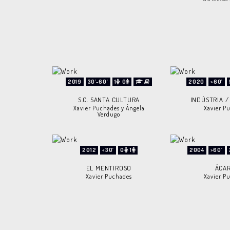
2019
30'-60'
1
0
2020
>60'
S.C. SANTA CULTURA
INDÚSTRIA /
Xavier Puchades y Ángela
Xavier P
Verdugo
2012
<30'
0
1
2004
>60'
EL MENTIROSO
ÁCA
Xavier Puchades
Xavier P