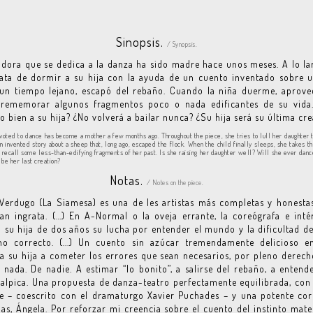
Sinopsis.
/ Synopsis.
dora que se dedica a la danza ha sido madre hace unos meses. A lo la
rata de dormir a su hija con la ayuda de un cuento inventado sobre 
 un tiempo lejano, escapó del rebaño. Cuando la niña duerme, aprove
i rememorar algunos fragmentos poco o nada edificantes de su vida.
 bien a su hija? ¿No volverá a bailar nunca? ¿Su hija será su última cr
voted to dance has become a mother a few months ago. Throughout the piece, she tries to lull her daughter 
an invented story about a sheep that, long ago, escaped the flock. When the child finally sleeps, she takes th
 recall some less-than-edifying fragments of her past. Is she raising her daughter well? Will she ever danc
 be her last creation?
Notas.
/ Notes on the piece.
Verdugo (La Siamesa) es una de les artistas más completas y honesta
an ingrata. (…) En A-Normal o la oveja errante, la coreógrafa e inté
a su hija de dos años su lucha por entender el mundo y la dificultad d
no correcto. (...) Un cuento sin azúcar tremendamente delicioso e
a su hija a cometer los errores que sean necesarios, por pleno derech
 nada. De nadie. A estimar “lo bonito”, a salirse del rebaño, a entend
alpica. Una propuesta de danza-teatro perfectamente equilibrada, con
e – coescrito con el dramaturgo Xavier Puchades – y una potente cor
ias, Ángela. Por reforzar mi creencia sobre el cuento del instinto mate