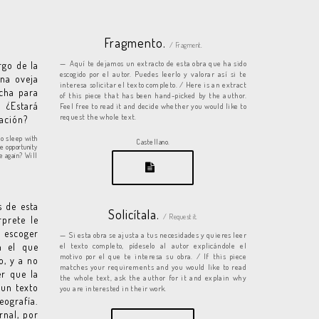
Fragmento.
/ Fragment.
Aquí te dejamos un extracto de esta obra que ha sido
rgo de la
escogido por el autor. Puedes leerlo y valorar así si te
una oveja
interesa solicitar el texto completo. / Here is an extract
cha para
of this piece that has been hand-picked by the author.
 ¿Estará
Feel free to read it and decide whether you would like to
request the whole text.
eación?
to sleep with
Castellano.
e opportunity
e again? Will
s de esta
Solicítala.
/ Request it.
rprete le
e escoger
Si esta obra se ajusta a tus necesidades y quieres leer
n el que
el texto completo, pídeselo al autor explicándole el
motivo por el que te interesa su obra. / If this piece
o, y a no
matches your requirements and you would like to read
er que la
the whole text, ask the author for it and explain why
 un texto
you are interested in their work.
eografía.
rnal, por