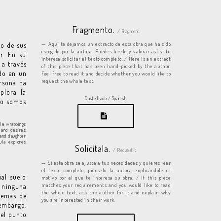
Fragmento.
/ Fragment.
Aquí te dejamos un extracto de esta obra que ha sido
ro de sus
escogido por la autora. Puedes leerlo y valorar así si te
r. En su
interesa solicitar el texto completo. / Here is an extract
 a través
of this piece that has been hand-picked by the author.
ido en un
Feel free to read it and decide whether you would like to
request the whole text.
ersona ha
plora la
Castellano / Spanish.
 o somos
ble wrappings
 and desires
 and daughter
ula explores
Solicítala.
/ Request it.
Si esta obra se ajusta a tus necesidades y quieres leer
el texto completo, pídeselo la autora explicándole el
al suelo
motivo por el que te interesa su obra. / If this piece
matches your requirements and you would like to read
o ninguna
the whole text, ask the author for it and explain why
lemas de
you are interested in their work.
 embargo,
 el punto