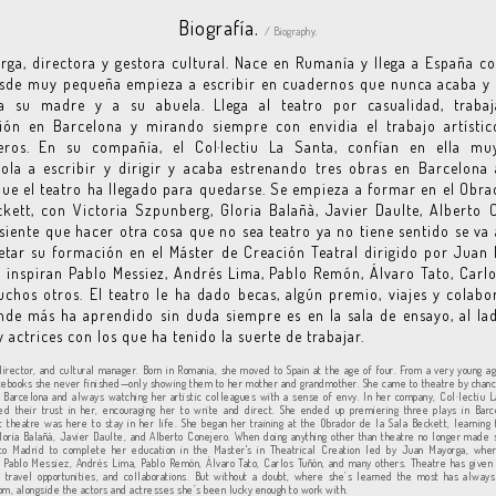
Biografía.
/ Biography.
ga, directora y gestora cultural. Nace en Rumanía y llega a España c
esde muy pequeña empieza a escribir en cuadernos que nunca acaba y 
a su madre y a su abuela. Llega al teatro por casualidad, traba
ión en Barcelona y mirando siempre con envidia el trabajo artístic
ros. En su compañía, el Col·lectiu La Santa, confían en ella mu
la a escribir y dirigir y acaba estrenando tres obras en Barcelona
ue el teatro ha llegado para quedarse. Se empieza a formar en el Obra
kett, con Victoria Szpunberg, Gloria Balañà, Javier Daulte, Alberto 
iente que hacer otra cosa que no sea teatro ya no tiene sentido se va
tar su formación en el Máster de Creación Teatral dirigido por Juan
 inspiran Pablo Messiez, Andrés Lima, Pablo Remón, Álvaro Tato, Carl
chos otros. El teatro le ha dado becas, algún premio, viajes y colabo
de más ha aprendido sin duda siempre es en la sala de ensayo, al la
y actrices con los que ha tenido la suerte de trabajar.
director, and cultural manager. Born in Romania, she moved to Spain at the age of four. From a very young a
otebooks she never finished—only showing them to her mother and grandmother. She came to theatre by chanc
n Barcelona and always watching her artistic colleagues with a sense of envy. In her company, Col·lectiu L
ed their trust in her, encouraging her to write and direct. She ended up premiering three plays in Bar
at theatre was here to stay in her life. She began her training at the Obrador de la Sala Beckett, learning 
loria Balañà, Javier Daulte, and Alberto Conejero. When doing anything other than theatre no longer made 
o Madrid to complete her education in the Master's in Theatrical Creation led by Juan Mayorga, whe
in Pablo Messiez, Andrés Lima, Pablo Remón, Álvaro Tato, Carlos Tuñón, and many others. Theatre has given 
 travel opportunities, and collaborations. But without a doubt, where she’s learned the most has always
om, alongside the actors and actresses she’s been lucky enough to work with.