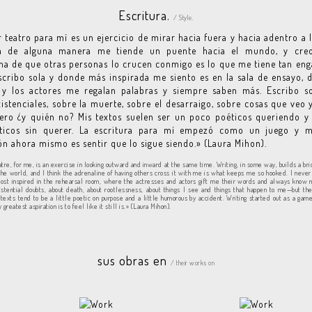
Escritura.
/ Style.
r teatro para mí es un ejercicio de mirar hacia fuera y hacia adentro a l
ra de alguna manera me tiende un puente hacia el mundo, y cre
na de que otras personas lo crucen conmigo es lo que me tiene tan en
cribo sola y donde más inspirada me siento es en la sala de ensayo, 
s y los actores me regalan palabras y siempre saben más. Escribo s
istenciales, sobre la muerte, sobre el desarraigo, sobre cosas que veo
ero ¿y quién no? Mis textos suelen ser un poco poéticos queriendo 
ticos sin querer. La escritura para mí empezó como un juego y 
ón ahora mismo es sentir que lo sigue siendo.» (Laura Mihon).
atre, for me, is an exercise in looking outward and inward at the same time. Writing, in some way, builds a b
he world, and I think the adrenaline of having others cross it with me is what keeps me so hooked. I never
ost inspired in the rehearsal room, where the actresses and actors gift me their words and always know 
stential doubts, about death, about rootlessness, about things I see and things that happen to me—but th
texts tend to be a little poetic on purpose and a little humorous by accident. Writing started out as a gam
 greatest aspiration is to feel like it still is.» (Laura Mihon).
sus obras en
/ their works on