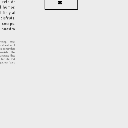
l reto de
el humor,
 fin y al
disfrute.
l cuerpo,
 nuestra
ything, I have
or diabetes. I
een somewhat
nerable. The
language that
e for life and
g at our fears