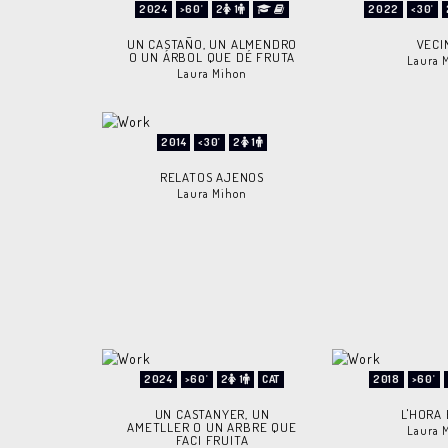
2024
>60'
2
1
2022
<30'
UN CASTAÑO, UN ALMENDRO
VECI
O UN ÁRBOL QUE DÉ FRUTA
Laura 
Laura Mihon
2014
<30'
2
1
RELATOS AJENOS
Laura Mihon
2024
>60'
2
1
CAT
2018
>60'
UN CASTANYER, UN
L'HORA
AMETLLER O UN ARBRE QUE
Laura 
FACI FRUITA