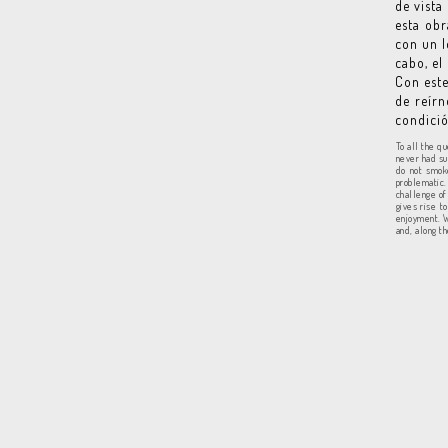
de vista
esta obr
con un l
cabo, el
Con este
de reír
condició
To all the qu
never had sur
do not smok
problematic
challenge of
gives rise to
enjoyment. Wi
and, along t