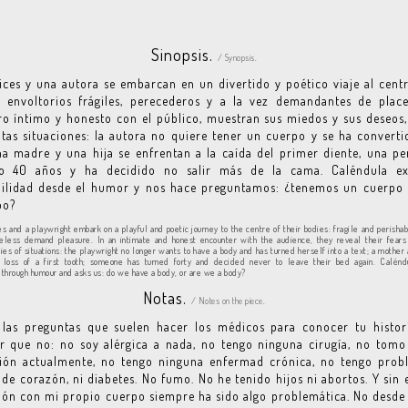
Sinopsis.
/ Synopsis.
ices y una autora se embarcan en un divertido y poético viaje al cent
: envoltorios frágiles, perecederos y a la vez demandantes de place
o íntimo y honesto con el público, muestran sus miedos y sus deseos,
ntas situaciones: la autora no quiere tener un cuerpo y se ha convert
na madre y una hija se enfrentan a la caída del primer diente, una p
o 40 años y ha decidido no salir más de la cama. Caléndula ex
bilidad desde el humor y nos hace preguntamos: ¿tenemos un cuerpo
po?
s and a playwright embark on a playful and poetic journey to the centre of their bodies: fragile and perisha
heless demand pleasure. In an intimate and honest encounter with the audience, they reveal their fears
ries of situations: the playwright no longer wants to have a body and has turned herself into a text; a mother
e loss of a first tooth; someone has turned forty and decided never to leave their bed again. Calénd
y through humour and asks us: do we have a body, or are we a body?
Notas.
/ Notes on the piece.
 las preguntas que suelen hacer los médicos para conocer tu histori
r que no: no soy alérgica a nada, no tengo ninguna cirugía, no tom
ión actualmente, no tengo ninguna enfermad crónica, no tengo prob
 de corazón, ni diabetes. No fumo. No he tenido hijos ni abortos. Y sin
ión con mi propio cuerpo siempre ha sido algo problemática. No desde