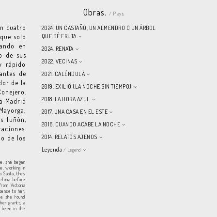
Obras.
/ Plays.
on cuatro
2024. UN CASTAÑO, UN ALMENDRO O UN ÁRBOL
que solo
QUE DÉ FRUTA
jando en
2024. RENATA
o de sus
2022. VECINAS
y rápido
 antes de
2021. CALÉNDULA
dor de la
2019. EXILIO (LA NOCHE SIN TIEMPO)
Conejero.
2018. LA HORA AZUL
 a Madrid
 Mayorga,
2017. UNA CASA EN EL ESTE
os Tuñón,
2016. CUANDO ACABE LA NOCHE
raciones.
2014. RELATOS AJENOS
do de los
Leyenda
/ Legend
ge, she began
e, working in
a Santa, they
celona before
from Victoria
sense to her,
re she found
her grants, a
 been in the