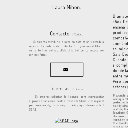
Laura Mihon.
Dramatur
años. D
enseña 
producc
Contacto.
/ Contact.
compañe
Si quieres escribirle, pincha en este botón y accede a
animándo
nuestro formulario de contacto. / If you would like to
asumir q
write to the author, click this button to access our
Sala Bec
contact form.
Cuando s
a comple
donde la
entre mu
Pero don
actores 
Licencias.
/ License.
Playwright, 
Si quieres solicitar la licencia para representar
writing in n
alguna de sus obras, hazlo a través de SGAE. / To request
production i
performance rights for any of their plays, please contact
quickly plac
SGAE.
realizing th
Szpunberg, G
she moved t
inspiration 
few awards,
rehearsal ro