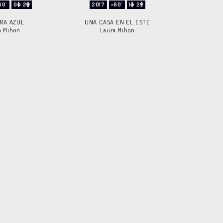
60'
0
2
2017
>60'
1
2
RA AZUL
UNA CASA EN EL ESTE
a Mihon
Laura Mihon