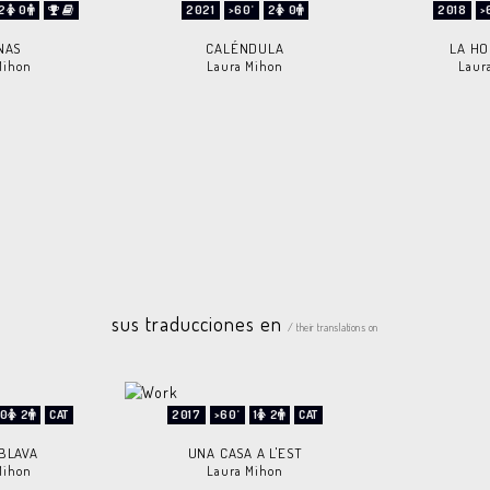
2
0
2021
>60'
2
0
2018
>
NAS
CALÉNDULA
LA HO
Mihon
Laura Mihon
Laur
sus traducciones en
/ their translations on
0
2
CAT
2017
>60'
1
2
CAT
 BLAVA
UNA CASA A L'EST
Mihon
Laura Mihon