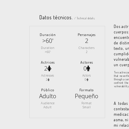
Datos técnicos.
/ Technical details.
Dos actr
cuerpos
Duración
Personajes
encuentr
>60'
2
de disti
Duration
Characters
texto, u
>60'
2
cumplid
vulnera
Actrices
Actores
un cuer
2
0
Two actresse
Actresses
Actors
that nevert
2
0
through a se
confront th
vulnerabilit
Público
Formato
Adulto
Pequeño
A todas
Audience
Format
Adult
Small
contesta
medicac
asma, ni
mi relac