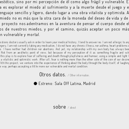
 estético, sino por mi percepción de él como algo frágil y vulnerable. E
a es explorar el miedo al sufrimiento y a la muerte desde el juego y 
enguaje sencillo y ligero, dando lugar a una obra vitalista y optimista. Al
 miedo no es más que la otra cara de la moneda del deseo de vida y de 
 proyecto nos adentramos en la aventura de pensar el cuerpo desde e
nos de nuestros miedos, y por el camino, quizás aceptar un poco más
n vulnerable y mortal.
estions doctors usually ask in order to learn your medical history, I tend to answer no: I am not allergic to an
gery, I am not currently taking any medication, I do not have any chronic illness, nor asthma, heart problems 
e. I have neither had children nor abortions. And yet, my relationship with my own body has always b
. Not from an aesthetic point of view, but because of my perception of it as something fragile and vul
 this play is to explore fear of suffering and death through playfulness and humour, using a simple and light 
 a vitalistic and optimistic work. After all, fear is nothing more than the other side of the coin of our desir
th this project, we venture into the experience of thinking about the body through the body itself, of laughin
he way, perhaps accepting a little more our vulnerable and mortal condition.
Otros datos.
/ Other information.
Estreno: Sala Off Latina, Madrid
sobre
/ about