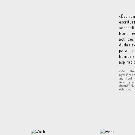
«Escribi
escritu
adrenali
Nunca es
actrice
dudas ex
pasan, p
humorís
aspiraci
«Writing the
myself and t
and I feel m
about my exi
doesn’t? My 
right now, my