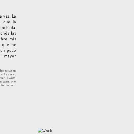
a vez. La
o que la
ganchada.
donde las
obre mis
 y que me
y un poco
mi mayor
ridge between
 write alone,
more. I write
en again, who
e for me, and