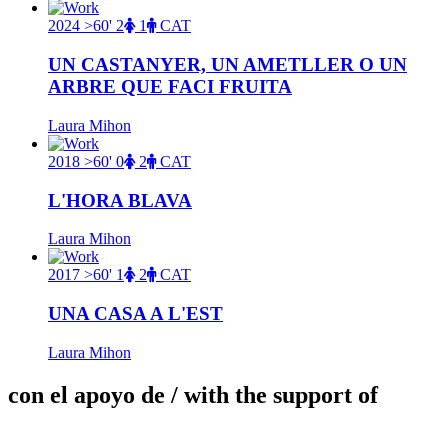
2024
>60'
2
1
CAT
UN CASTANYER, UN AMETLLER O UN
ARBRE QUE FACI FRUITA
Laura Mihon
2018
>60'
0
2
CAT
L'HORA BLAVA
Laura Mihon
2017
>60'
1
2
CAT
UNA CASA A L'EST
Laura Mihon
con el apoyo de
/ with the support of