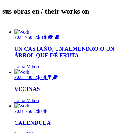
sus obras en
/ their works on
2024
>60'
2
1
UN CASTAÑO, UN ALMENDRO O UN
ÁRBOL QUE DÉ FRUTA
Laura Mihon
2022
<30'
2
0
VECINAS
Laura Mihon
2021
>60'
2
0
CALÉNDULA