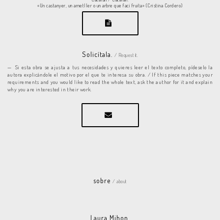
«Un castanyer, un ametller o un arbre que faci fruita» (Cristina Cordero)
Solicítala.
/ Request it.
Si esta obra se ajusta a tus necesidades y quieres leer el texto completo, pídeselo la
autora explicándole el motivo por el que te interesa su obra. / If this piece matches your
requirements and you would like to read the whole text, ask the author for it and explain
why you are interested in their work.
sobre
/ about
Laura Mihon.