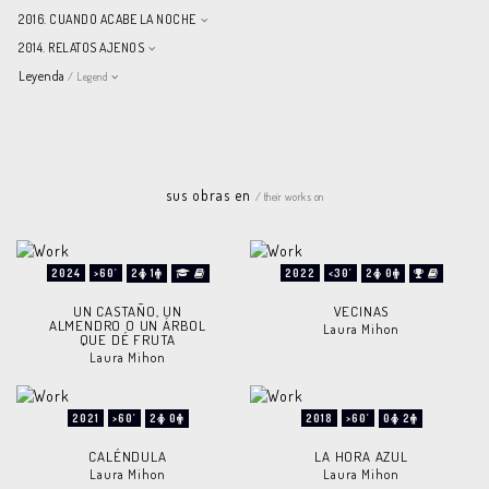
2016. CUANDO ACABE LA NOCHE
2014. RELATOS AJENOS
Leyenda
/ Legend
sus obras en
/ their works on
2024
>60'
2
1
2022
<30'
2
0
UN CASTAÑO, UN
VECINAS
ALMENDRO O UN ÁRBOL
Laura Mihon
QUE DÉ FRUTA
Laura Mihon
2021
>60'
2
0
2018
>60'
0
2
CALÉNDULA
LA HORA AZUL
Laura Mihon
Laura Mihon