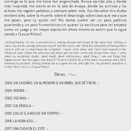
conmigo es lo que me tiene tan enganchada. Nunca escribo sola y donde
más inspirada me siento es en la sala de ensayo, donde las actrices y los
actores me regalan palabras y siempre saben más. Escribo sobre mis dudas
existenciales, sobre la muerte, sobre el desarraigo, sobre cosas que veo y que
me pasan, pero ¿y quién no? Mis textos suelen ser un poco poéticos
queriendo y un poco humorísticos sin querer. La escritura para mí empezó
como un juego y mi mayor aspiración ahora mismo es sentir que lo sigue
siendo.» (Laura Mihon).
«Writing theatre, for me, is an exercise in looking outward and inward at the same time. Writing, in
some way, builds a bridge between myself and the world, and I think the adrenaline of having others
cross it with me is what keeps me so hooked. I never write alone, and I feel most inspired in the
rehearsal room, where the actresses and actors gift me their words and always know more. I write
about my existential doubts, about death, about rootlessness, about things I see and things that
happen to me—but then again, who doesn’t? My texts tend to be a little poetic on purpose and a little
humorous by accident. Writing started out as a game for me, and right now, my greatest aspiration is
to feel like it still is.» (Laura Mihon).
Obras.
/ Plays.
2024. UN CASTAÑO, UN ALMENDRO O UN ÁRBOL QUE DÉ FRUTA
2024. RENATA
2022. VECINAS
2021. CALÉNDULA
2019. EXILIO (LA NOCHE SIN TIEMPO)
2018. LA HORA AZUL
2017. UNA CASA EN EL ESTE