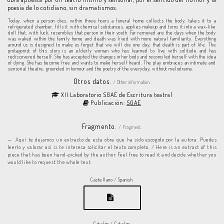
poesía de lo cotidiano, sin dramatismos.
Today, when a person dies, within three hours a funeral home collects the body, takes it to a
refrigerated chamber, fills it with chemical substances, applies makeup and turns it into a wax-like
doll that, with luck, resembles that person in their youth. Far removed are the days when the body
was waked within the family home and death was lived with more natural familiarity. Everything
around us is designed to make us forget that we will die one day, that death is part of life. The
protagonist of this story is an elderly woman who has learned to live with solitude and has
rediscovered herself. She has accepted the changes in her body and reconciled herself with the idea
of dying. She has become free and wants to make herself heard. The play embraces an intimate and
sensorial theatre, grounded in humour and the poetry of the everyday, without melodrama.
Otros datos.
/ Other information.
XII Laboratorio SGAE de Escritura teatral
Publicación:
SGAE
Fragmento.
/ Fragment.
Aquí te dejamos un extracto de esta obra que ha sido escogido por la autora. Puedes
leerlo y valorar así si te interesa solicitar el texto completo. / Here is an extract of this
piece that has been hand-picked by the author. Feel free to read it and decide whether you
would like to request the whole text.
Castellano / Spanish.
Catalán / Catalan.