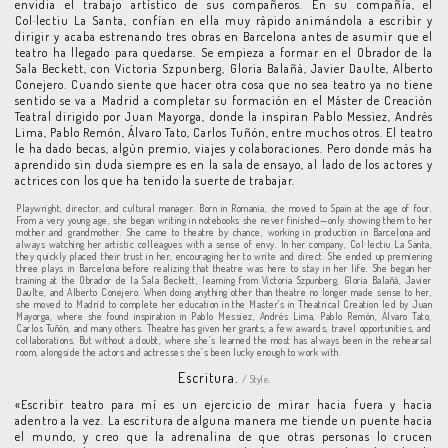
envidia el trabajo artístico de sus compañeros. En su compañía, el
Col·lectiu La Santa, confían en ella muy rápido animándola a escribir y
dirigir y acaba estrenando tres obras en Barcelona antes de asumir que el
teatro ha llegado para quedarse. Se empieza a formar en el Obrador de la
Sala Beckett, con Victoria Szpunberg, Gloria Balañà, Javier Daulte, Alberto
Conejero. Cuando siente que hacer otra cosa que no sea teatro ya no tiene
sentido se va a Madrid a completar su formación en el Máster de Creación
Teatral dirigido por Juan Mayorga, donde la inspiran Pablo Messiez, Andrés
Lima, Pablo Remón, Álvaro Tato, Carlos Tuñón, entre muchos otros. El teatro
le ha dado becas, algún premio, viajes y colaboraciones. Pero donde más ha
aprendido sin duda siempre es en la sala de ensayo, al lado de los actores y
actrices con los que ha tenido la suerte de trabajar.
Playwright, director, and cultural manager. Born in Romania, she moved to Spain at the age of four.
From a very young age, she began writing in notebooks she never finished—only showing them to her
mother and grandmother. She came to theatre by chance, working in production in Barcelona and
always watching her artistic colleagues with a sense of envy. In her company, Col·lectiu La Santa,
they quickly placed their trust in her, encouraging her to write and direct. She ended up premiering
three plays in Barcelona before realizing that theatre was here to stay in her life. She began her
training at the Obrador de la Sala Beckett, learning from Victoria Szpunberg, Gloria Balañà, Javier
Daulte, and Alberto Conejero. When doing anything other than theatre no longer made sense to her,
she moved to Madrid to complete her education in the Master's in Theatrical Creation led by Juan
Mayorga, where she found inspiration in Pablo Messiez, Andrés Lima, Pablo Remón, Álvaro Tato,
Carlos Tuñón, and many others. Theatre has given her grants, a few awards, travel opportunities, and
collaborations. But without a doubt, where she’s learned the most has always been in the rehearsal
room, alongside the actors and actresses she’s been lucky enough to work with.
Escritura.
/ Style.
«Escribir teatro para mí es un ejercicio de mirar hacia fuera y hacia
adentro a la vez. La escritura de alguna manera me tiende un puente hacia
el mundo, y creo que la adrenalina de que otras personas lo crucen