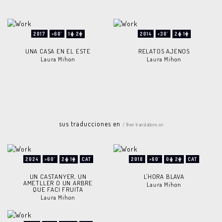
2017
>60'
1
2
2014
<30'
2
1
UNA CASA EN EL ESTE
RELATOS AJENOS
Laura Mihon
Laura Mihon
sus traducciones en
/ their translations on
2024
>60'
2
1
CAT
2018
>60'
0
2
CAT
UN CASTANYER, UN
L'HORA BLAVA
AMETLLER O UN ARBRE
Laura Mihon
QUE FACI FRUITA
Laura Mihon