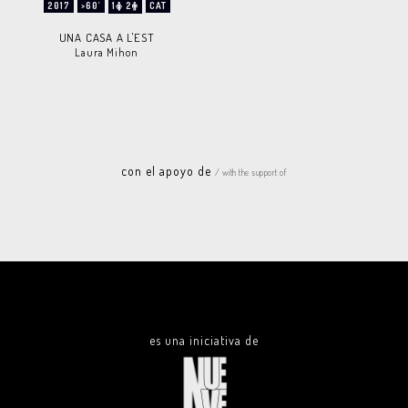
2017
>60'
1
2
CAT
UNA CASA A L'EST
Laura Mihon
con el apoyo de
/ with the support of
es una iniciativa de