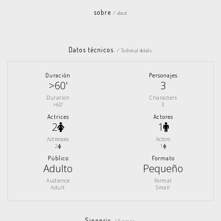
sobre
/ about
Datos técnicos.
/ Technical details.
Duración
Personajes
>60'
3
Duration
Characters
>60'
3
Actrices
Actores
2
1
Actresses
Actors
2
1
Público
Formato
Adulto
Pequeño
Audience
Format
Adult
Small
Sinopsis.