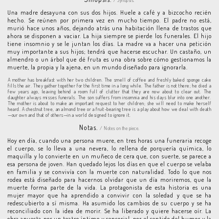
/ Synopsis.
Una madre desayuna con sus dos hijos. Huele a café y a bizcocho recién
hecho. Se reúnen por primera vez en mucho tiempo. El padre no está,
murió hace unos años, dejando atrás una habitación llena de trastos que
ahora se disponen a vaciar. La hija siempre se pierde los funerales. El hijo
tiene insomnio y se le juntan los días. La madre va a hacer una petición
muy importante a sus hijos; tendrá que hacerse escuchar. Un castaño, un
almendro o un árbol que dé fruta es una obra sobre cómo gestionamos la
muerte, la propia y la ajena, en un mundo diseñado para ignorarla.
A mother has breakfast with her two children. The smell of coffee and freshly baked sponge cake
fills the air. They gather together for the first time in a long while. The father is not there; he died a
few years ago, leaving behind a room full of clutter that they are now about to clear out. The
daughter always misses funerals. The son suffers from insomnia and his days blur into one another.
The mother is about to make an important request to her children; she will need to make herself
heard. A chestnut tree, an almond tree or a fruit-bearing tree is a play about how we deal with death
—our own and that of others—in a world designed to ignore it.
Notas.
/ Notes on the piece.
Hoy en día, cuando una persona muere, en tres horas una funeraria recoge
el cuerpo, se lo lleva a una nevera, lo rellena de porquería química, lo
maquilla y lo convierte en un muñeco de cera que, con suerte, se parece a
esa persona de joven. Han quedado lejos los días en que el cuerpo se velaba
en familia y se convivía con la muerte con naturalidad. Todo lo que nos
rodea está diseñado para hacernos olvidar que un día moriremos, que la
muerte forma parte de la vida. La protagonista de esta historia es una
mujer mayor que ha aprendido a convivir con la soledad y que se ha
redescubierto a sí misma. Ha asumido los cambios de su cuerpo y se ha
reconciliado con la idea de morir. Se ha liberado y quiere hacerse oír. La
obra apuesta por un teatro íntimo y sensorial, por el sentido del humor y la