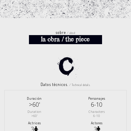
sobre
/ about
Datos técnicos.
/ Technical details.
Duración
Personajes
>60'
6-10
Duration
Characters
>60'
6-10
Actrices
Actores
3
3