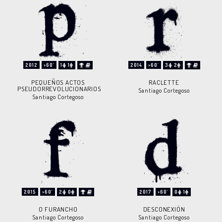
2012
>60'
1
1
2014
>60'
3
2
PEQUEÑOS ACTOS
RACLETTE
PSEUDORREVOLUCIONARIOS
Santiago Cortegoso
Santiago Cortegoso
2015
>60'
2
0
2017
>60'
0
1
O FURANCHO
DESCONEXIÓN
Santiago Cortegoso
Santiago Cortegoso