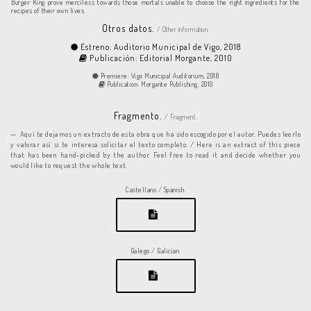
Burger King prove merciless towards those mortals unable to choose the right ingredients for the
recipes of their own lives.
Otros datos.
/ Other information.
Estreno: Auditorio Municipal de Vigo, 2018
Publicación: Editorial Morgante, 2010
Premiere: Vigo Municipal Auditorium, 2018
Publication: Morgante Publishing, 2010
Fragmento.
/ Fragment.
Aquí te dejamos un extracto de esta obra que ha sido escogido por el autor. Puedes leerlo
y valorar así si te interesa solicitar el texto completo. / Here is an extract of this piece
that has been hand-picked by the author. Feel free to read it and decide whether you
would like to request the whole text.
Castellano / Spanish.
Galego / Galician.