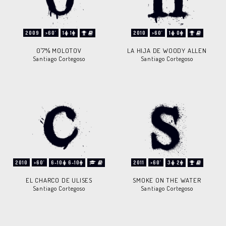
2009
>60'
1
1
2010
>60'
1
0
0'7% MOLOTOV
LA HIJA DE WOODY ALLEN
Santiago Cortegoso
Santiago Cortegoso
2010
>60'
6-10
6-10
2011
>60'
3
2
EL CHARCO DE ULISES
SMOKE ON THE WATER
Santiago Cortegoso
Santiago Cortegoso