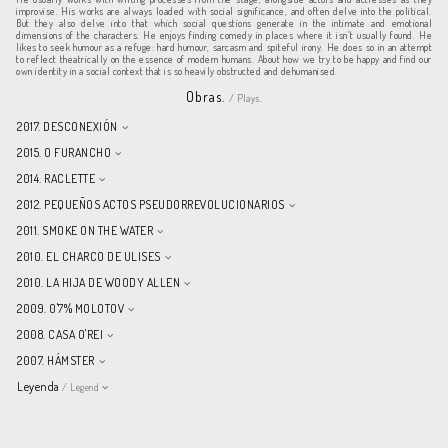
improvise. His works are always loaded with social significance, and often delve into the political.
But they also delve into that which social questions generate in the intimate and emotional
dimensions of the characters. He enjoys finding comedy in places where it isn’t usually found. He
likes to seek humour as a refuge: hard humour, sarcasm and spiteful irony. He does so in an attempt
to reflect theatrically on the essence of modern humans. About how we try to be happy and find our
own identity in a social context that is so heavily obstructed and dehumanised.
Obras.
/ Plays.
2017. DESCONEXIÓN
2015. O FURANCHO
2014. RACLETTE
2012. PEQUEÑOS ACTOS PSEUDORREVOLUCIONARIOS
2011. SMOKE ON THE WATER
2010. EL CHARCO DE ULISES
2010. LA HIJA DE WOODY ALLEN
2009. 0'7% MOLOTOV
2008. CASA O'REI
2007. HÁMSTER
Leyenda
/ Legend