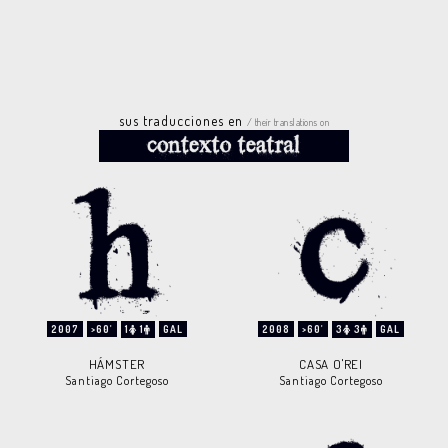
sus traducciones en
/ their translations on
2007
>60'
1
1
GAL
2008
>60'
3
3
GAL
HÁMSTER
CASA O'REI
Santiago Cortegoso
Santiago Cortegoso