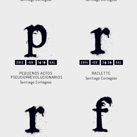
2012
>60'
1
1
GAL
2014
>60'
3
2
GAL
PEQUENOS ACTOS
RACLETTE
PSEUDORREVOLUCIONARIOS
Santiago Cortegoso
Santiago Cortegoso