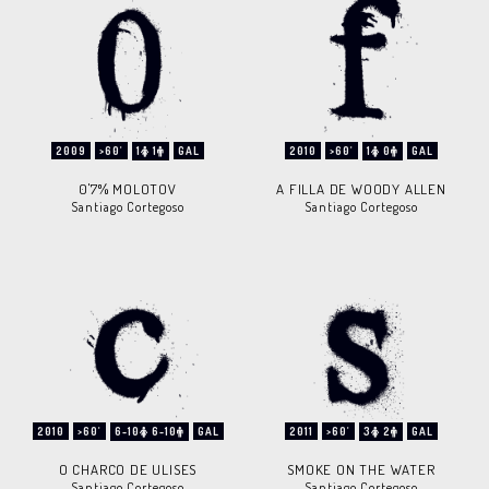
2009
>60'
1
1
GAL
2010
>60'
1
0
GAL
0'7% MOLOTOV
A FILLA DE WOODY ALLEN
Santiago Cortegoso
Santiago Cortegoso
2010
>60'
6-10
6-10
GAL
2011
>60'
3
2
GAL
O CHARCO DE ULISES
SMOKE ON THE WATER
Santiago Cortegoso
Santiago Cortegoso