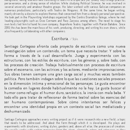
perseverance, and a strong sense of intuition. While studying Political Science, he was involved in
several university and amateur theatre groups. He later worked with various Galician companies on
numerous productions, particularly with Teatro de Ningures. At the same time, he began writing,
mainly driven by a desire to explore themes that concerned him from a deeply personal perspective.
He took part in the Playwriting Workshops organized by the Centro Dramático Galego, where he met
leading playwrights such as Enzo Cormann and Paco Zarzoso, among others. The need to stage his
own texts led him to found his own company, Ibuprofeno Teatro, together with Marián Bañobre. Since
2010, this has been the main focus of his work, producing, directing, and writing his own shows, while
also frequently collaborating with other companies.
Escritura.
/ Style.
Santiago Cortegoso afronta cada proyecto de escritura como una nueva
investigación sobre un contenido, un tema que necesita tratar. Y sobre la
forma a través de la cual desarrollarlo. Juega y experimenta con las
estructuras, con los estilos de escritura, con los géneros y, sobre todo, con
los procesos de creación. Trabaja habitualmente con procesos de escritura
sobre el escenario, con las actrices y los actores, mediante improvisaciones.
Sus obras tienen siempre una gran carga social y muchas veces también
política. Pero también indagan sobre lo que las cuestiones sociales provocan
en la dimensión íntima y emocional de los personajes. Le gusta encontrar
la comedia en lugares donde habitualmente no la hay. Le gusta buscar el
humor como refugio: el humor duro, sarcástico, la ironía con mala baba. Y
todo ello para tratar de reflexionar de forma teatral sobre las esencias del
ser humano contemporáneo. Sobre cómo intentamos ser felices y
encontrar una identidad propia en un contexto social tan mediatizado y
deshumanizado.
Santiago Cortegoso approaches every writing project as if it were research into a new field; a topic
that needs to be addressed. And about the form through which it is developed. He plays and
experiments with structures, writing styles, genders and, above all else, the processes of creation.
He usually works with writing processes from the stage, alongside actors and actresses as they