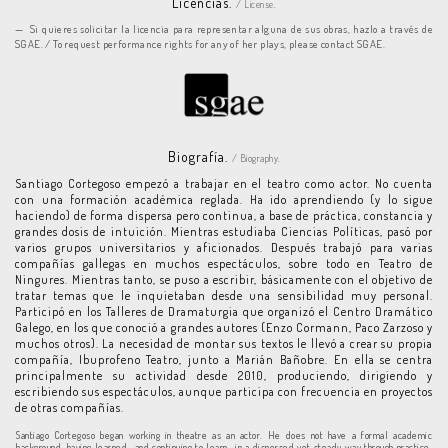
Licencias.
/ License.
Si quieres solicitar la licencia para representar alguna de sus obras, hazlo a través de
SGAE. / To request performance rights for any of her plays, please contact SGAE.
Biografía.
/ Biography.
Santiago Cortegoso empezó a trabajar en el teatro como actor. No cuenta
con una formación académica reglada. Ha ido aprendiendo (y lo sigue
haciendo) de forma dispersa pero continua, a base de práctica, constancia y
grandes dosis de intuición. Mientras estudiaba Ciencias Políticas, pasó por
varios grupos universitarios y aficionados. Después trabajó para varias
compañías gallegas en muchos espectáculos, sobre todo en Teatro de
Ningures. Mientras tanto, se puso a escribir, básicamente con el objetivo de
tratar temas que le inquietaban desde una sensibilidad muy personal.
Participó en los Talleres de Dramaturgia que organizó el Centro Dramático
Galego, en los que conoció a grandes autores (Enzo Cormann, Paco Zarzoso y
muchos otros). La necesidad de montar sus textos le llevó a crear su propia
compañía, Ibuprofeno Teatro, junto a Marián Bañobre. En ella se centra
principalmente su actividad desde 2010, produciendo, dirigiendo y
escribiendo sus espectáculos, aunque participa con frecuencia en proyectos
de otras compañías.
Santiago Cortegoso began working in theatre as an actor. He does not have a formal academic
background, having learned—and continuing to learn—in a dispersed yet steady way through practice,