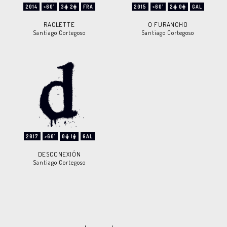
2014
>60'
3
2
FRA
2015
>60'
2
0
GAL
RACLETTE
O FURANCHO
Santiago Cortegoso
Santiago Cortegoso
2017
>60'
0
1
GAL
DESCONEXIÓN
Santiago Cortegoso