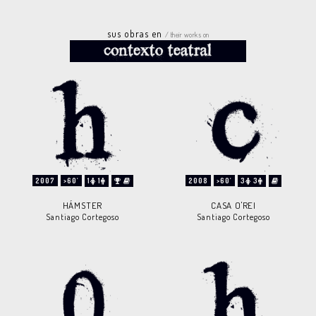
sus obras en
/ their works on
2007
>60'
1
1
2008
>60'
3
3
HÁMSTER
CASA O'REI
Santiago Cortegoso
Santiago Cortegoso