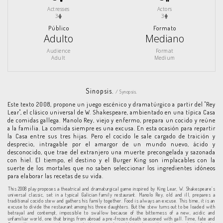
Actresses
Actors
3
3
Público
Formato
Adulto
Mediano
Audience
Format
Adult
Medium
Sinopsis.
/ Synopsis.
Este texto 2008, propone un juego escénico y dramatúrgico a partir del "Rey
Lear", el clásico universal de W. Shakespeare, ambientado en una típica Casa
de comidas gallega. Manolo Rey, viejo y enfermo, prepara un cocido y reúne
a la familia. La comida siempre es una excusa. En esta ocasión para repartir
la Casa entre sus tres hijas. Pero el cocido le sale cargado de traición y
desprecio, intragable por el amargor de un mundo nuevo, ácido y
desconocido, que trae del extranjero una muerte precongelada y sazonada
con hiel. El tiempo, el destino y el Burger King son implacables con la
suerte de los mortales que no saben seleccionar los ingredientes idóneos
para elaborar las recetas de su vida.
This 2008 play proposes a theatrical and dramaturgical game inspired by King Lear, W. Shakespeare’s
universal classic, set in a typical Galician family restaurant. Manolo Rey, old and ill, prepares a
traditional cocido stew and gathers his family together. Food is always an excuse. This time, it is an
excuse to divide the restaurant among his three daughters. But the stew turns out to be loaded with
betrayal and contempt, impossible to swallow because of the bitterness of a new, acidic and
unfamiliar world, one that brings from abroad a pre-frozen death seasoned with gall. Time, fate and