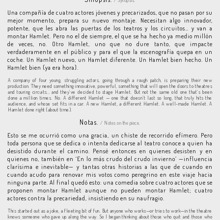
/ Synopsis.
Una compañía de cuatro actores jóvenes y precarizados, que no pasan por su
mejor momento, prepara su nuevo montaje. Necesitan algo innovador,
potente, que les abra las puertas de los teatros y los circuitos… y van a
montar Hamlet. Pero no el de siempre, el que se ha hecho ya medio millón
de veces, no. Otro Hamlet, uno que no dure tanto, que impacte
verdaderamente en el público y para el que la escenografía quepa en un
coche. Un Hamlet nuevo, un Hamlet diferente. Un Hamlet bien hecho. Un
Hamlet bien (ya era hora).
A company of four young, struggling actors, going through a rough patch, is preparing their new
production. They need something innovative, powerful, something that will open the doors to theatres
and touring circuits… and they’ve decided to stage Hamlet. But not the same old one that’s been
done a million times. No. A different Hamlet — one that doesn’t last so long, that truly hits the
audience, and whose set fits in a car. A new Hamlet, a different Hamlet. A well-made Hamlet. A
Hamlet done right (about time).
Notas.
/ Notes on the piece.
Esto se me ocurrió como una gracia, un chiste de recorrido efímero. Pero
toda persona que se dedica o intenta dedicarse al teatro conoce a quien ha
desistido durante el camino. Pensé entonces en quienes desisten y en
quienes no, también en ‘En lo más crudo del crudo invierno’ —influencia
clarísima e inevitable— y tantas otras historias a las que de cuando en
cuando acudo para renovar mis votos como peregrino en este viaje hacia
ninguna parte. Al final quedó esto: una comedia sobre cuatro actores que se
proponen montar Hamlet aunque no pueden montar Hamlet; cuatro
actores contra la precariedad, insistiendo en su naufragio.
This started out as a joke, a fleeting bit of fun. But anyone who works—or tries to work—in the theatre
knows someone who gave up along the way. So I began thinking about those who quit and those who