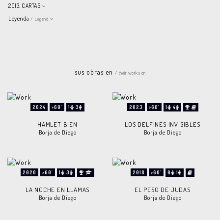
2013. CARTAS
Leyenda
/ Legend
sus obras en
/ their works on
2024
>60'
1
3
2023
>60'
1
4
HAMLET BIEN
LOS DELFINES INVISIBLES
Borja de Diego
Borja de Diego
2020
>60'
1
3
2018
>60'
0
1
LA NOCHE EN LLAMAS
EL PESO DE JUDAS
Borja de Diego
Borja de Diego