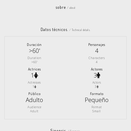
sobre
/ about
Datos técnicos.
/ Technical details.
Duración
Personajes
>60'
4
Duration
Characters
>60'
4
Actrices
Actores
1
3
Actresses
Actors
1
3
Público
Formato
Adulto
Pequeño
Audience
Format
Adult
Small
Sinopsis.