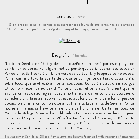
Licencias.
/ License.
Si quieres solicitar la licencia para representar alguna de sus obras, hazlo a través de
SGAE. / To request performance rights for any of her plays, please contact SGAE.
Biografía.
/ Biography.
Nació en Sevilla en 1988 y desde pequeño se interesó por este juego de
combinar palabras. Por algún motivo pensó que sería buena idea estudiar
Periodismo. Se licenció en la Universidad de Sevilla y lo ejerce como puede.
Por el camino tuvo la suerte de cruzarse con gente de teatro (Jose Chía,
sobre todo) que se ofreció a montar sus cosas. Conoció a otros dramaturgos
(Antonio Rincón Cano, David Montero, Luis Felipe Blasco Vilches) que le
explicaron las cuatro reglas. Todavía no tiene claro si encontró su vocación o
su redención. Ha estrenado varios espectáculos y por uno de ellos, El peso de
Judas, lo nominaron como autor a los Premios Escenarios de Sevilla. Por La
noche en llamas se llevó una mención de honor en el Certamen Suso de
Marcos de Málaga. Además ha publicado '¿Dónde estaré esta noche? | El peso
de Judas' (Atopía Editorial, 2021) y 'Cartas' (Editorial Anantes, 2014), junto
al poemario 'Barro' (Ediciones en Huida, 2013) y 'El leñador de sombras y
otros cuentos' (Ediciones en Huida, 2010). Y ahí sigue.
He was born in Seville in 1988 and from a young age became fascinated with this game of combining