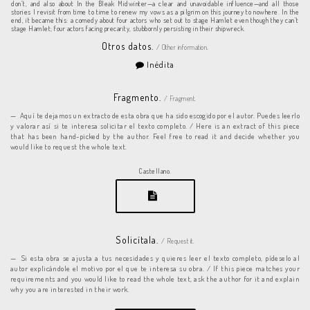
don’t, and also about In the Bleak Midwinter—a clear and unavoidable influence—and all those
stories I revisit from time to time to renew my vows as a pilgrim on this journey to nowhere. In the
end, it became this: a comedy about four actors who set out to stage Hamlet even though they can’t
stage Hamlet; four actors facing precarity, stubbornly persisting in their shipwreck.
Otros datos.
/ Other information.
Inédita
Fragmento.
/ Fragment.
Aquí te dejamos un extracto de esta obra que ha sido escogido por el autor. Puedes leerlo
y valorar así si te interesa solicitar el texto completo. / Here is an extract of this piece
that has been hand-picked by the author. Feel free to read it and decide whether you
would like to request the whole text.
Castellano.
Solicítala.
/ Request it.
Si esta obra se ajusta a tus necesidades y quieres leer el texto completo, pídeselo al
autor explicándole el motivo por el que te interesa su obra. / If this piece matches your
requirements and you would like to read the whole text, ask the author for it and explain
why you are interested in their work.