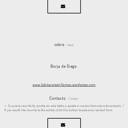
sobre
/ about
Borja de Diego.
www.labitacoraenllamas.wordpress.com
Contacto.
/ Contact.
Si quieres escribirle, pincha en este botón y accede a nuestro formulario de contacto. /
If you would like to write to the author, click this button to access our contact form.