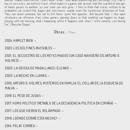
another, makes them fertile, I don’t know. What I love about playwriting are two things: first, that it
has its own rules, not entirely fixed, which makes it a game; and second, that the warmth of one pair
of hands passes to another, so your work can only grow. I like to think that words written to be
embodied can scratch the stage—and who knows, maybe even the mysterious dimension of time.
They can reach someone, but not to kill them, quite the opposite. And beyond that, I like open
structures—an influence from video games; opening doors so that anything can happen on stage;
playing with not knowing what’s happening while it happens; and when I write comedy, just having
fun.” (Borja de Diego)
Obras.
/ Plays.
2024. HAMLET BIEN
2023. LOS DELFINES INVISIBLES
2021. EL SECUESTRO DE LOS REYES MAGOS (UN CASO NAVIDEÑO DE ARTURO G.
HOLMES)
2020. LA ODISEA DE MAGALLANES-ELCANO
2020. LA NOCHE EN LLAMAS
2019. ARTURO G. HOLMES, MISTERIOS EN FAMILIA: EL COLLAR DE LA DUQUESA DE
MALVA
2018. EL PESO DE JUDAS
2017. HOMO POLÍTICO (RETABLO DE LA DECADENCIA POLÍTICA EN ESPAÑA)
2017. LOS QUE VIERON EL RELÁMPAGO
2016. ¿DÓNDE ESTARÉ ESTA NOCHE?
2014. PELAY CORREA