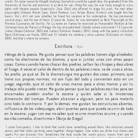
words. For some reason he thought studying Journalism would be a good idea. He graduated from the
University of Seville and practices it as best he can. Along the way, he was lucky enough to cross
paths with theatre people (especially José Chía) who offered to stage his work. He met other
playwrights (Antonio Rincón Cano, David Montero, Luis Felipe Blasco Vilches) who taught him the
basics. He’s still not sure whether he found his vocation or his redemption. He has premiered
several plays, and for one of them, El peso de Judas, he was nominated as Best Playwright at the
Premios Escenarios de Sevilla. For La noche en llamas he received an Honourable Mention at the
Certamen Suso de Marcos in Málaga. He has also published ¿Dónde estaré esta noche? | El peso de
Judas (Atopía Editorial, 2021) and Cartas (Editorial Anantes, 2014), along with the poetry collection
Barro (Ediciones en Huida, 2013) and El leñador de sombras y otros cuentos (Ediciones en Huida,
2010). And that’s where he remains.
Escritura.
/ Style.
«Vengo de la poesía. Me gusta pensar que las palabras tienen algo alrededor,
como los electrones de los átomos, y que si juntas unas con otras pasan
cosas. Como cuando haces chocar dos piedras, saltan las chispas y descubres
el fuego. A veces el calor de dentro de las palabras crece, va de unas a otras,
las preña, yo qué sé. De la dramaturgia me gustan dos cosas: primero, que
tiene sus propias normas, no son fijas del todo y convierten esto en un
juego; segundo, que el calor de unas manos pasa a otras manos y así tu
trabajo sólo puede crecer. Me gusta pensar que las palabras escritas para ser
encarnadas pueden arañar la escena y quién sabe si la misteriosa
dimensión del tiempo. Pueden alcanzar a alguien, pero no para matarlo
sino todo lo contrario. Y por lo demás: me gustan las estructuras abiertas,
influencia de los videojuegos; abrir puertas para que pueda ocurrir de todo
en la escena; jugar con ese no saber qué ocurre mientras ocurre; y cuando
escribo comedia, divertirme.» (Borja de Diego).
“I come from poetry. I like to think that words have something around them, like electrons around
atoms, and that when you bring some together, things happen. Like when you strike two stones and
sparks fly—you discover fire. Sometimes the heat inside the words grows, moves from one to