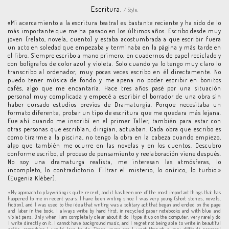
Escritura.
/ Style.
«Mi acercamiento a la escritura teatral es bastante reciente y ha sido de lo
más importante que me ha pasado en los últimos años. Escribo desde muy
joven (relato, novela, cuento) y estaba acostumbrada a que escribir fuera
un acto en soledad que empezaba y terminaba en la página y más tarde en
el libro. Siempre escribo a mano primero, en cuadernos de papel reciclado y
con bolígrafos de color azul y violeta. Solo cuando ya lo tengo muy claro lo
transcribo al ordenador, muy pocas veces escribo en él directamente. No
puedo tener música de fondo y me apena no poder escribir en bonitos
cafés, algo que me encantaría. Hace tres años pasé por una situación
personal muy complicada y empecé a escribir el borrador de una obra sin
haber cursado estudios previos de Dramaturgia. Porque necesitaba un
formato diferente, probar un tipo de escritura que me quedara más lejana.
Fue ahí cuando me inscribí en el primer Taller, también para estar con
otras personas que escribían, dirigían, actuaban. Cada obra que escribo es
como tirarme a la piscina, no tengo la obra en la cabeza cuando empiezo,
algo que también me ocurre en las novelas y en los cuentos. Descubro
conforme escribo, el proceso de pensamiento y reelaboración viene después.
No soy una dramaturga realista, me interesan las atmósferas, lo
incompleto, lo contradictorio. Filtrar el misterio, lo onírico, lo turbio.»
(Eugenia Kléber).
«My approach to playwriting is quite recent, and it has been one of the most important things that has
happened to me in recent years. I have been writing since I was very young (short stories, novels,
fiction), and I was used to the idea that writing was a solitary act that began and ended on the page
and later in the book. I always write by hand first, in recycled paper notebooks and with blue and
violet pens. Only when I am completely clear about it do I type it up on the computer; very rarely do
I write directly on it. I cannot have background music, and I regret not being able to write in beautiful