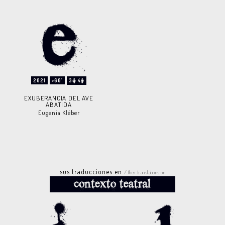
2021
>60'
3
4
EXUBERANCIA DEL AVE
ABATIDA
Eugenia Kléber
sus traducciones en
/ their translations on