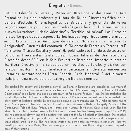
Biografía.
/ Biography.
Estudia Filosofía y Letras y Piano en Barcelona y dos años de Arte
Dramático. Ha sido profesora y tutora de Guion Cinematográfico en el
Centre d´estudis Cinematogràfics de Barcelona y guionista de varios
largometrajes. Ha publicado las novelas "Algo se ha roto" (Premio Tusquets
Nuevos Narradores), "Marie Valentine" y "Terrible intimidad". Los libros de
relatos "Lo que quede después", "La hechizada", "Aquí hubo siempre mucho
amor". Está en cuatro Antologías de relatos: "Mujeres en La Historia: La
Antigüedad", "Cuentos del coronavirus", "Cuentos de Fantasía y Terror rural",
"Territorios Míticos: Castilla y León". Ha publicado cuatro libros de teatro en
Ediciones Irreverentes (siete obras). Cursa talleres de Dramaturgia y
Dirección desde 2019 en la Sala Beckett de Barcelona. Imparte talleres de
Escritura Creativa y ha colaborado en revistas culturales y diarios con
relatos inéditos. Ha sido invitada a participar en diversos encuentros
literarios internacionales (Gran Canaria, París, Montreal...) Actualmente
trabaja en una nueva obra de teatro y un libro de cuentos.
She studied Philosophy and Literature, as well as Piano, in Barcelona, and completed two years of
Drama studies. She has worked as a teacher and tutor of Screenwriting at the Centre d’Estudis
Cinematogràfics de Barcelona, and as a screenwriter for several feature films. She has published the
novels Algo se ha roto (Tusquets New Writers Award), Marie Valentine, and Terrible intimidad. Her
short story collections include Lo que quede después, La hechizada, and Aquí hubo siempre mucho
amor. She appears in four anthologies of short stories: Women in History: Antiquity, Stories of the
Coronavirus, Tales of Rural Fantasy and Horror, and Mythical Territories: Castile and León. She has
also published four theatre books with Ediciones Irreverentes (containing seven plays). Since 2019,
she has attended playwriting and directing workshops at the Sala Beckett in Barcelona. She teaches
Creative Writing workshops and has contributed to cultural magazines and newspapers with
unpublished short stories. She has been invited to participate in various international literary
meetings (Gran Canaria, Paris, Montreal, among others). She is currently working on a new play and a
book of short stories.