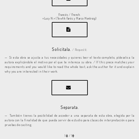
Francés / French.
«Lucy N.» (Tewfik Farès y Marco Montroig)
Solicítala.
/ Request it.
Si esta obra se ajusta a tus necesidades y quieres leer el texto completo, pídeselo a la
autora explicándole el motivo por el que te interesa su obra. / If this piece matches your
requirements and you would like to read the whole text, ask the author for it and explain
why you are interested in their work.
Separata.
También tienes la posibilidad de acceder a una separata de esta obra, elegida por la
autora con la finalidad de que pueda servir de estudio para clases de interpretación o para
pruebas de casting.
1
/ 1