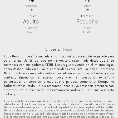
Actresses
Actors
1
2
Público
Formato
Adulto
Pequeño
Audience
Format
Adult
Small
Sinopsis.
/ Synopsis.
Lucy lleva quince años anclada en un traumático suceso de su pasado y en
su amor por Jonás, del que no ha vuelto a saber nada desde que él se
marchara con sus padres a EEUU. Lucy sigue viviendo en el mismo lugar,
ahora deshabitado, en su vieja y descuidada casa familiar, con su hermano
Nelson. Nelson es un adolescente encerrado en un mundo de fantasía y sin
contacto alguno con el exterior. Lucy y él han creado un extraño y
perturbador universo entre esas cuatro paredes, como si el tiempo no
hubiera transcurrido. Un día reaparece Jonás, cuya presencia amenaza con
desestabilizar la relación de los hermanos sacando a la luz el turbio secreto
de Lucy.
Lucy has spent fifteen years trapped by a traumatic event from her past and by her love for Jonás,
whom she has not heard from since he moved to the United States with his parents. Lucy still lives in
the same now-abandoned place, in her old and neglected family home, together with her brother
Nelson. Nelson is a teenager shut away in a fantasy world, completely cut off from the outside.
Between those four walls, Lucy and Nelson have created a strange and disturbing universe of their
own, as though time had stood still. One day Jonás returns, and his presence threatens to destabilise