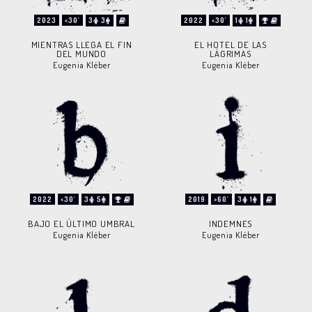
2023
<30'
3
3
2022
<30'
1
1
MIENTRAS LLEGA EL FIN
EL HOTEL DE LAS
DEL MUNDO
LÁGRIMAS
Eugenia Kléber
Eugenia Kléber
2022
<30'
3
5
2019
>60'
3
1
BAJO EL ÚLTIMO UMBRAL
INDEMNES
Eugenia Kléber
Eugenia Kléber