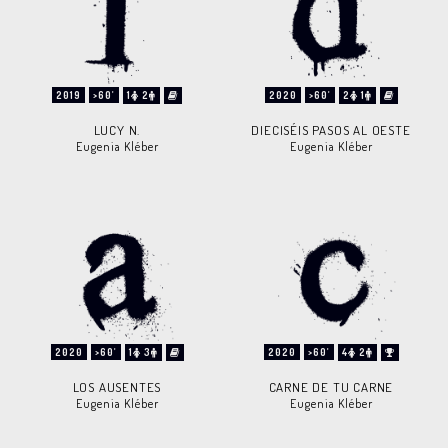
2019
>60'
1
2
2020
>60'
2
1
LUCY N.
DIECISÉIS PASOS AL OESTE
Eugenia Kléber
Eugenia Kléber
2020
>60'
1
3
2020
>60'
4
2
LOS AUSENTES
CARNE DE TU CARNE
Eugenia Kléber
Eugenia Kléber