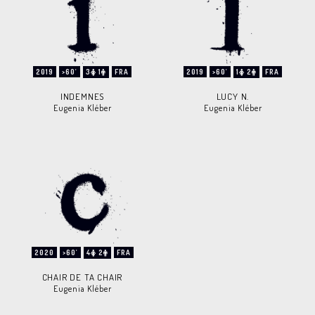
2019
>60'
3
1
FRA
2019
>60'
1
2
FRA
INDEMNES
LUCY N.
Eugenia Kléber
Eugenia Kléber
2020
>60'
4
2
FRA
CHAIR DE TA CHAIR
Eugenia Kléber