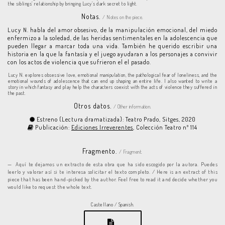
the siblings’ relationship by bringing Lucy’s dark secret to light.
Notas.
/ Notes on the piece.
Lucy N. habla del amor obsesivo, de la manipulación emocional, del miedo
enfermizo a la soledad, de las heridas sentimentales en la adolescencia que
pueden llegar a marcar toda una vida. También he querido escribir una
historia en la que la fantasía y el juego ayudaran a los personajes a convivir
con los actos de violencia que sufrieron el el pasado.
Lucy N. explores obsessive love, emotional manipulation, the pathological fear of loneliness, and the
emotional wounds of adolescence that can end up shaping an entire life. I also wanted to write a
story in which fantasy and play help the characters coexist with the acts of violence they suffered in
the past.
Otros datos.
/ Other information.
Estreno (Lectura dramatizada): Teatro Prado, Sitges, 2020
Publicación:
Ediciones Irreverentes
, Colección Teatro nº 114
Fragmento.
/ Fragment.
Aquí te dejamos un extracto de esta obra que ha sido escogido por la autora. Puedes
leerlo y valorar así si te interesa solicitar el texto completo. / Here is an extract of this
piece that has been hand-picked by the author. Feel free to read it and decide whether you
would like to request the whole text.
Castellano / Spanish.