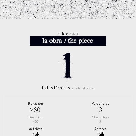
sobre
/ about
Datos técnicos.
/ Technical details.
Duración
Personajes
>60'
3
Duration
Characters
>60'
3
Actrices
Actores
1
2