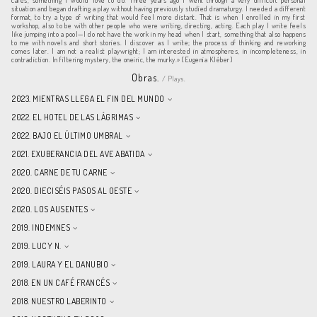
cafés, something I would love to do. Three years ago I went through a very difficult personal
situation and began drafting a play without having previously studied dramaturgy. I needed a different
format, to try a type of writing that would feel more distant. That is when I enrolled in my first
workshop, also to be with other people who were writing, directing, acting. Each play I write feels
like jumping into a pool—I do not have the work in my head when I start, something that also happens
to me with novels and short stories. I discover as I write; the process of thinking and reworking
comes later. I am not a realist playwright; I am interested in atmospheres, in incompleteness, in
contradiction. In filtering mystery, the oneiric, the murky.» (Eugenia Kléber)
Obras.
/ Plays.
2023. MIENTRAS LLEGA EL FIN DEL MUNDO
2022. EL HOTEL DE LAS LÁGRIMAS
2022. BAJO EL ÚLTIMO UMBRAL
2021. EXUBERANCIA DEL AVE ABATIDA
2020. CARNE DE TU CARNE
2020. DIECISÉIS PASOS AL OESTE
2020. LOS AUSENTES
2019. INDEMNES
2019. LUCY N.
2019. LAURA Y EL DANUBIO
2018. EN UN CAFÉ FRANCÉS
2018. NUESTRO LABERINTO