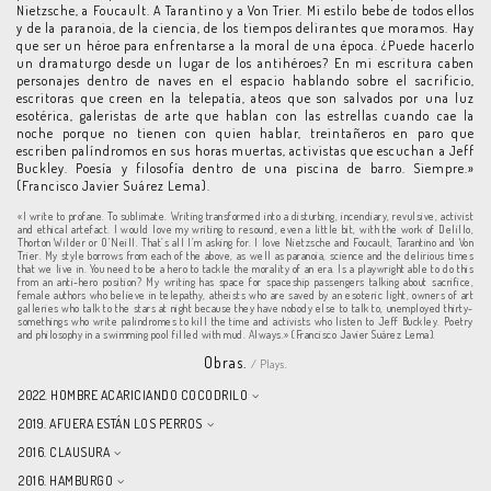
Nietzsche, a Foucault. A Tarantino y a Von Trier. Mi estilo bebe de todos ellos
y de la paranoia, de la ciencia, de los tiempos delirantes que moramos. Hay
que ser un héroe para enfrentarse a la moral de una época. ¿Puede hacerlo
un dramaturgo desde un lugar de los antihéroes? En mi escritura caben
personajes dentro de naves en el espacio hablando sobre el sacrificio,
escritoras que creen en la telepatía, ateos que son salvados por una luz
esotérica, galeristas de arte que hablan con las estrellas cuando cae la
noche porque no tienen con quien hablar, treintañeros en paro que
escriben palíndromos en sus horas muertas, activistas que escuchan a Jeff
Buckley. Poesía y filosofía dentro de una piscina de barro. Siempre.»
(Francisco Javier Suárez Lema).
«I write to profane. To sublimate. Writing transformed into a disturbing, incendiary, revulsive, activist
and ethical artefact. I would love my writing to resound, even a little bit, with the work of Delillo,
Thorton Wilder or O’Neill. That’s all I’m asking for. I love Nietzsche and Foucault, Tarantino and Von
Trier. My style borrows from each of the above, as well as paranoia, science and the delirious times
that we live in. You need to be a hero to tackle the morality of an era. Is a playwright able to do this
from an anti-hero position? My writing has space for spaceship passengers talking about sacrifice,
female authors who believe in telepathy, atheists who are saved by an esoteric light, owners of art
galleries who talk to the stars at night because they have nobody else to talk to, unemployed thirty-
somethings who write palindromes to kill the time and activists who listen to Jeff Buckley. Poetry
and philosophy in a swimming pool filled with mud. Always.» (Francisco Javier Suárez Lema).
Obras.
/ Plays.
2022. HOMBRE ACARICIANDO COCODRILO
2019. AFUERA ESTÁN LOS PERROS
2016. CLAUSURA
2016. HAMBURGO