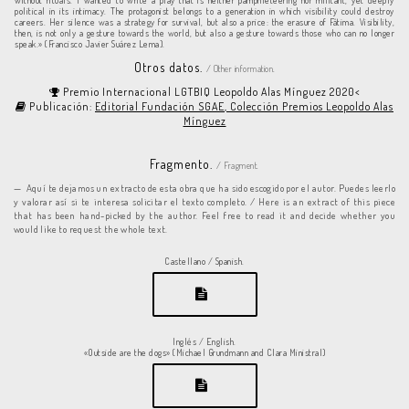
without rituals. I wanted to write a play that is neither pamphleteering nor militant, yet deeply
political in its intimacy. The protagonist belongs to a generation in which visibility could destroy
careers. Her silence was a strategy for survival, but also a price: the erasure of Fátima. Visibility,
then, is not only a gesture towards the world, but also a gesture towards those who can no longer
speak.» (Francisco Javier Suárez Lema).
Otros datos.
/ Other information.
Premio Internacional LGTBIQ Leopoldo Alas Mínguez 2020<
Publicación:
Editorial Fundación SGAE, Colección Premios Leopoldo Alas
Mínguez
Fragmento.
/ Fragment.
Aquí te dejamos un extracto de esta obra que ha sido escogido por el autor. Puedes leerlo
y valorar así si te interesa solicitar el texto completo. / Here is an extract of this piece
that has been hand-picked by the author. Feel free to read it and decide whether you
would like to request the whole text.
Castellano / Spanish.
Inglés / English.
«Outside are the dogs» (Michael Grundmann and Clara Ministral)