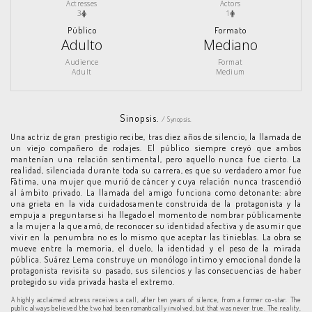
Actresses
Actors
3
1
Público
Formato
Adulto
Mediano
Audience
Format
Adult
Medium
Sinopsis.
/ Synopsis.
Una actriz de gran prestigio recibe, tras diez años de silencio, la llamada de
un viejo compañero de rodajes. El público siempre creyó que ambos
mantenían una relación sentimental, pero aquello nunca fue cierto. La
realidad, silenciada durante toda su carrera, es que su verdadero amor fue
Fátima, una mujer que murió de cáncer y cuya relación nunca trascendió
al ámbito privado. La llamada del amigo funciona como detonante: abre
una grieta en la vida cuidadosamente construida de la protagonista y la
empuja a preguntarse si ha llegado el momento de nombrar públicamente
a la mujer a la que amó, de reconocer su identidad afectiva y de asumir que
vivir en la penumbra no es lo mismo que aceptar las tinieblas. La obra se
mueve entre la memoria, el duelo, la identidad y el peso de la mirada
pública. Suárez Lema construye un monólogo íntimo y emocional donde la
protagonista revisita su pasado, sus silencios y las consecuencias de haber
protegido su vida privada hasta el extremo.
A highly acclaimed actress receives a call, after ten years of silence, from a former co-star. The
public always believed the two had been romantically involved, but that was never true. The reality,