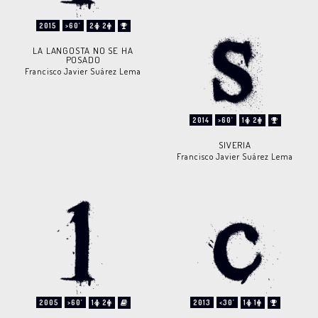
2015
>60'
2
2
LA LANGOSTA NO SE HA
POSADO
Francisco Javier Suárez Lema
2014
>60'
1
2
SIVERIA
Francisco Javier Suárez Lema
2005
>60'
1
2
2013
<30'
1
1