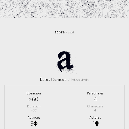
sobre
/ about
Datos técnicos.
/ Technical details.
Duración
Personajes
>60'
4
Duration
Characters
>60'
4
Actrices
Actores
3
1