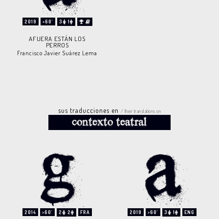
2019
>60'
3
1
AFUERA ESTÁN LOS
PERROS
Francisco Javier Suárez Lema
sus traducciones en
/ their translations on
2014
>60'
2
2
FRA
2019
>60'
3
1
ENG