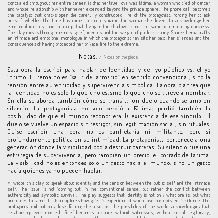
concealed throughout her entire career, is that her true love was Fátima, a woman who died of cancer
and whose relationship with her never extended beyond the private sphere. The phone call becomes
the catalyst that cracks open the carefully constructed life of the protagonist, forcing her to ask
herself whether the time has come to publicly name the woman she loved, to acknowledge her
emotional identity, and to accept that living in the shadows is not the same as embracing darkness.
The play moves through memory, grief, identity and the weight of public scrutiny. Suárez Lema crafts
an intimate and emotional monologue in which the protagonist revisits her past, her silences and the
consequences of having protected her private life to the extreme.
Notas.
/ Notes on the piece.
Esta obra la escribí para hablar de Identidad y del yo público vs. el yo
íntimo: El tema no es “salir del armario” en sentido convencional, sino la
tensión entre autenticidad y supervivencia simbólica. La obra plantea que
la identidad no es solo lo que uno es, sino lo que uno se atreve a nombrar.
En ella se aborda también cómo se transita un duelo cuando se amó en
silencio. La protagonista no solo perdió a Fátima; perdió también la
posibilidad de que el mundo reconociera la existencia de ese vínculo. El
duelo se vuelve un espacio sin testigos, sin legitimación social, sin rituales.
Quise escribir una obra no es panfletaria ni militante, pero sí
profundamente política en su intimidad. La protagonista pertenece a una
generación donde la visibilidad podía destruir carreras. Su silencio fue una
estrategia de supervivencia, pero también un precio: el borrado de Fátima.
La visibilidad no es entonces solo un gesto hacia el mundo, sino un gesto
hacia quienes ya no pueden hablar.
«I wrote this play to speak about identity and the tension between the public self and the intimate
self. The issue is not ‘coming out’ in the conventional sense, but rather the conflict between
authenticity and symbolic survival. The play suggests that identity is not only what one is, but what
one dares to name. It also explores how grief is experienced when love has existed in silence. The
protagonist did not only lose Fátima; she also lost the possibility of the world acknowledging that
relationship ever existed. Grief becomes a space without witnesses, without social legitimacy,