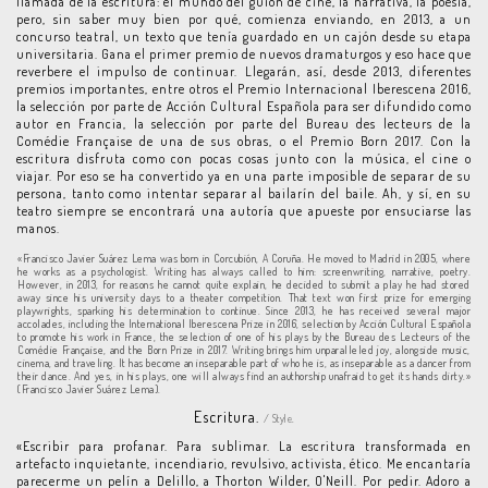
llamada de la escritura: el mundo del guion de cine, la narrativa, la poesía,
pero, sin saber muy bien por qué, comienza enviando, en 2013, a un
concurso teatral, un texto que tenía guardado en un cajón desde su etapa
universitaria. Gana el primer premio de nuevos dramaturgos y eso hace que
reverbere el impulso de continuar. Llegarán, así, desde 2013, diferentes
premios importantes, entre otros el Premio Internacional Iberescena 2016,
la selección por parte de Acción Cultural Española para ser difundido como
autor en Francia, la selección por parte del Bureau des lecteurs de la
Comédie Française de una de sus obras, o el Premio Born 2017. Con la
escritura disfruta como con pocas cosas junto con la música, el cine o
viajar. Por eso se ha convertido ya en una parte imposible de separar de su
persona, tanto como intentar separar al bailarín del baile. Ah, y sí, en su
teatro siempre se encontrará una autoría que apueste por ensuciarse las
manos.
«Francisco Javier Suárez Lema was born in Corcubión, A Coruña. He moved to Madrid in 2005, where
he works as a psychologist. Writing has always called to him: screenwriting, narrative, poetry.
However, in 2013, for reasons he cannot quite explain, he decided to submit a play he had stored
away since his university days to a theater competition. That text won first prize for emerging
playwrights, sparking his determination to continue. Since 2013, he has received several major
accolades, including the International Iberescena Prize in 2016, selection by Acción Cultural Española
to promote his work in France, the selection of one of his plays by the Bureau des Lecteurs of the
Comédie Française, and the Born Prize in 2017. Writing brings him unparalleled joy, alongside music,
cinema, and traveling. It has become an inseparable part of who he is, as inseparable as a dancer from
their dance. And yes, in his plays, one will always find an authorship unafraid to get its hands dirty.»
(Francisco Javier Suárez Lema).
Escritura.
/ Style.
«Escribir para profanar. Para sublimar. La escritura transformada en
artefacto inquietante, incendiario, revulsivo, activista, ético. Me encantaría
parecerme un pelín a Delillo, a Thorton Wilder, O'Neill. Por pedir. Adoro a