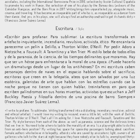
accolades, including the International Iberescena Prize in 2016, selection by Acción Cultural Española
to promote his work in France, the selection of one of his plays by the Bureau des Lecteurs of the
Comédie Française, and the Born Prize in 2017. Writing brings him unparalleled joy, alongside music,
cinema, and traveling. It has become an inseparable part of who he is, as inseparable as a dancer from
their dance. And yes, in his plays, one will always find an authorship unafraid to get its hands dirty.»
(Francisco Javier Suárez Lema).
Escritura.
/ Style.
«Escribir para profanar. Para sublimar. La escritura transformada en
artefacto inquietante, incendiario, revulsivo, activista, ético. Me encantaría
parecerme un pelín a Delillo, a Thorton Wilder, O'Neill. Por pedir. Adoro a
Nietzsche, a Foucault. A Tarantino y a Von Trier. Mi estilo bebe de todos ellos
y de la paranoia, de la ciencia, de los tiempos delirantes que moramos. Hay
que ser un héroe para enfrentarse a la moral de una época. ¿Puede hacerlo
un dramaturgo desde un lugar de los antihéroes? En mi escritura caben
personajes dentro de naves en el espacio hablando sobre el sacrificio,
escritoras que creen en la telepatía, ateos que son salvados por una luz
esotérica, galeristas de arte que hablan con las estrellas cuando cae la
noche porque no tienen con quien hablar, treintañeros en paro que
escriben palíndromos en sus horas muertas, activistas que escuchan a Jeff
Buckley. Poesía y filosofía dentro de una piscina de barro. Siempre.»
(Francisco Javier Suárez Lema).
«I write to profane. To sublimate. Writing transformed into a disturbing, incendiary, revulsive, activist
and ethical artefact. I would love my writing to resound, even a little bit, with the work of Delillo,
Thorton Wilder or O’Neill. That’s all I’m asking for. I love Nietzsche and Foucault, Tarantino and Von
Trier. My style borrows from each of the above, as well as paranoia, science and the delirious times
that we live in. You need to be a hero to tackle the morality of an era. Is a playwright able to do this
from an anti-hero position? My writing has space for spaceship passengers talking about sacrifice,
female authors who believe in telepathy, atheists who are saved by an esoteric light, owners of art
galleries who talk to the stars at night because they have nobody else to talk to, unemployed thirty-