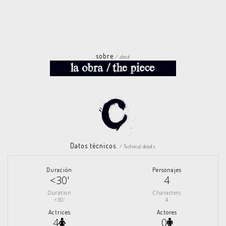
sobre
/ about
Datos técnicos.
/ Technical details.
Duración
Personajes
<30'
4
Duration
Characters
<30'
4
Actrices
Actores
4
0