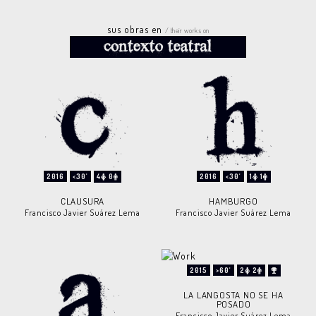
sus obras en
/ their works on
2016
<30'
4
0
2016
<30'
1
1
CLAUSURA
HAMBURGO
Francisco Javier Suárez Lema
Francisco Javier Suárez Lema
2015
>60'
2
2
LA LANGOSTA NO SE HA
POSADO
Francisco Javier Suárez Lema