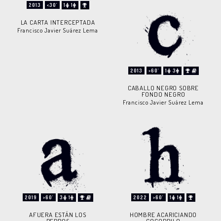
2013
<30'
1
1
LA CARTA INTERCEPTADA
Francisco Javier Suárez Lema
2013
>60'
1
3
CABALLO NEGRO SOBRE
FONDO NEGRO
Francisco Javier Suárez Lema
2019
>60'
3
1
2022
>60'
1
1
AFUERA ESTÁN LOS
HOMBRE ACARICIANDO
PERROS
COCODRILO