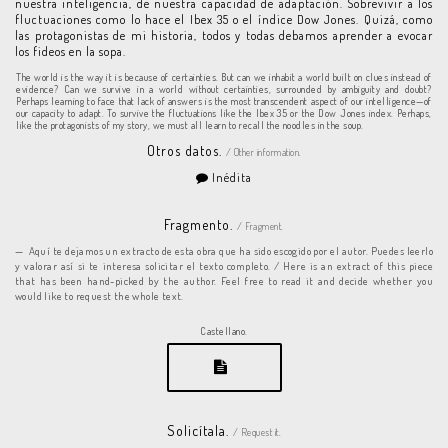
nuestra inteligencia, de nuestra capacidad de adaptación. Sobrevivir a los
fluctuaciones como lo hace el Ibex 35 o el índice Dow Jones. Quizá, como
las protagonistas de mi historia, todos y todas debamos aprender a evocar
los fideos en la sopa.
The world is the way it is because of certainties. But can we inhabit a world built on clues instead of
evidence? Can we survive in a world without certainties, surrounded by ambiguity and doubt?
Perhaps learning to face that lack of answers is the most transcendent aspect of our intelligence—of
our capacity to adapt. To survive the fluctuations like the Ibex 35 or the Dow Jones index. Perhaps,
like the protagonists of my story, we must all learn to recall the noodles in the soup.
Otros datos.
/ Other information.
Inédita
Fragmento.
/ Fragment.
Aquí te dejamos un extracto de esta obra que ha sido escogido por el autor. Puedes leerlo
y valorar así si te interesa solicitar el texto completo. / Here is an extract of this piece
that has been hand-picked by the author. Feel free to read it and decide whether you
would like to request the whole text.
Castellano.
Solicítala.
/ Request it.