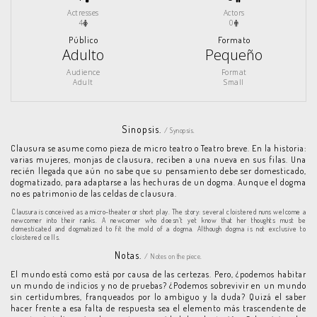
Actresses
Actors
4
0
Público
Formato
Adulto
Pequeño
Audience
Format
Adult
Small
Sinopsis.
/ Synopsis.
Clausura se asume como pieza de micro teatro o Teatro breve. En la historia:
varias mujeres, monjas de clausura, reciben a una nueva en sus filas. Una
recién llegada que aún no sabe que su pensamiento debe ser domesticado,
dogmatizado, para adaptarse a las hechuras de un dogma. Aunque el dogma
no es patrimonio de las celdas de clausura.
Clausura is conceived as a micro-theater or short play. The story: several cloistered nuns welcome a
newcomer into their ranks. A newcomer who doesn’t yet know that her thoughts must be
domesticated and dogmatized to fit the mold of a dogma. Although dogma is not exclusive to
cloistered cells.
Notas.
/ Notes on the piece.
El mundo está como está por causa de las certezas. Pero, ¿podemos habitar
un mundo de indicios y no de pruebas? ¿Podemos sobrevivir en un mundo
sin certidumbres, franqueados por lo ambiguo y la duda? Quizá el saber
hacer frente a esa falta de respuesta sea el elemento más trascendente de