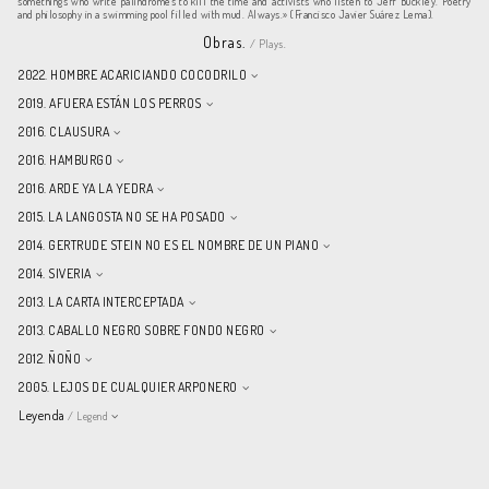
somethings who write palindromes to kill the time and activists who listen to Jeff Buckley. Poetry
and philosophy in a swimming pool filled with mud. Always.» (Francisco Javier Suárez Lema).
Obras.
/ Plays.
2022. HOMBRE ACARICIANDO COCODRILO
2019. AFUERA ESTÁN LOS PERROS
2016. CLAUSURA
2016. HAMBURGO
2016. ARDE YA LA YEDRA
2015. LA LANGOSTA NO SE HA POSADO
2014. GERTRUDE STEIN NO ES EL NOMBRE DE UN PIANO
2014. SIVERIA
2013. LA CARTA INTERCEPTADA
2013. CABALLO NEGRO SOBRE FONDO NEGRO
2012. ÑOÑO
2005. LEJOS DE CUALQUIER ARPONERO
Leyenda
/ Legend