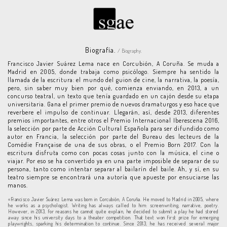
Biografía.
/ Biography.
Francisco Javier Suárez Lema nace en Corcubión, A Coruña. Se muda a
Madrid en 2005, donde trabaja como psicólogo. Siempre ha sentido la
llamada de la escritura: el mundo del guion de cine, la narrativa, la poesía,
pero, sin saber muy bien por qué, comienza enviando, en 2013, a un
concurso teatral, un texto que tenía guardado en un cajón desde su etapa
universitaria. Gana el primer premio de nuevos dramaturgos y eso hace que
reverbere el impulso de continuar. Llegarán, así, desde 2013, diferentes
premios importantes, entre otros el Premio Internacional Iberescena 2016,
la selección por parte de Acción Cultural Española para ser difundido como
autor en Francia, la selección por parte del Bureau des lecteurs de la
Comédie Française de una de sus obras, o el Premio Born 2017. Con la
escritura disfruta como con pocas cosas junto con la música, el cine o
viajar. Por eso se ha convertido ya en una parte imposible de separar de su
persona, tanto como intentar separar al bailarín del baile. Ah, y sí, en su
teatro siempre se encontrará una autoría que apueste por ensuciarse las
manos.
«Francisco Javier Suárez Lema was born in Corcubión, A Coruña. He moved to Madrid in 2005, where
he works as a psychologist. Writing has always called to him: screenwriting, narrative, poetry.
However, in 2013, for reasons he cannot quite explain, he decided to submit a play he had stored
away since his university days to a theater competition. That text won first prize for emerging
playwrights, sparking his determination to continue. Since 2013, he has received several major