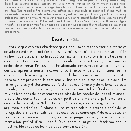
and to him he dedicated Armarg, which has been touring for three years since its premiere; Sergi
Belbel has always been a mentor, and with him he worked on Kelly, which placed hotel
housekeepers at the center of the stage. Workshops with Itziar Pascual, Lucía Miranda, Albert Tola
and Joan Yago helped refine a somewhat diffuse style that could be described—if one must—as
socio-poetic. For over a decade he has been writing and premiering work, saying yes to almost every
project that comes his way; he has always read every play he can get his hands on—yes, he’s one of
those—and he loves Arthur Miller and Henrik Ibsen, but also Sarah Kane, Joe Orton and Agota
Kristof. He describes himself as an incorrigible and curious spectator (taking advantage of any trip to
discover new trends and authors), and insists that he admires actors so much that he prefers not to
direct them.
Escritura.
/ Style.
Cuenta lo que ve y escucha desde que tiene uso de razón y escribía teatro ya
de adolescente. A principios de los dos-miles se animó a mostrar su ficción
y algún que otro premio le ayudó con eso tan relativo (y efímero) que es la
confianza. Desde entonces no ha parado de dramatizar y, crucemos los
dedos, de estrenar. En sus obras he abordado temas muy diversos – ligeros o
densos, aparentemente inocuos o polémicos – pero su interés se ha
centrado en la investigación alrededor de los temazos que marcan nuestro
tiempo; siempre desde la cara más vulnerable de la sociedad, la que sufre
las exigencias y distorsiones del ‘sistema’, económico y de valores. De esta
mirada, parcial, han surgido piezas como Kelly (Dedicada a las
reivindicaciones de las camareras de piso de los hoteles de todo el mundo);
Llop y Dissidents (Con la represión política y la violencia patriarcal en el
centro del relato); La Malcontenta o Chocolate, con la marginalidad como
argumento principal; Finlandia, una mirada sobre la eterna a crisis de los
refugiados o El darrer vals, con los desahucios como eje. Y de esta obsesión
por llevar al escenario dudas, rabias y preguntas – y también de su
formación periodística - nació Fake, sobre el auge del fascismo con la
inestimable ayuda de los medios de comunicación.