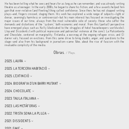
He has been telling what he sees and hears for as long as he can remember, and was already writing
theatre as a teenager. In the early 2000s, he began to share his fiction, and a few awards helped him
gain that ever-relative (and fleeting) thing called confidence. Since then, he has not stopped writing
plays—and, fingers crossed, staging them. His work has explored a wide range of subjects—light or
dense, seemingly harmless or controversial—but his main interest has focused on investigating the
major issues of our time, always from the most vulnerable side of society: those who suffer the
demands and distortions of the “system,” both economic and moral. From this (partial) perspective
have emerged plays such as Kelly (dedicated to the struggles of hotel housekeepers worldwide);
Llop and Dissidents (with political repression and patriarchal violence at the core); La Malcontenta
and Chocolate, centered on marginality; Finlandia, a взгляд at the ongoing refugee crisis; and El
darrer vals, focused on evictions. From this same drive to bring doubts, anger, and questions to the
stage—and also from his background in journalism—came Fake, about the rise of fascism with the
invaluable complicity of the media.
Obras.
/ Plays.
2025. LAURA
2025. LA TERCERA HABITACIÓ
2025. L'EXTINCIÓ
2024. BIOGRAFIA D'UN BARRI MUTANT
2024. CHOCOLATE
2023. TAULA ITALIANA
2023. LAS METÁFORAS
2022. TRISTA SONA LA PLUJA
2021. DISSIDENTS
2021. FAKE