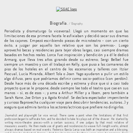
Biografía.
/ Biography.
Periodista y dramaturgo (o viceversa). Llegó un momento en que las
limitaciones de esa primera faceta le asfixiaban y decidió sacar sus dramas
de los cajones. Empezó escribiendo piezas de microteatro – con un cierto
éxito, a juzgar por aquello tan relativo que son los premios-. Luego
aprovechó becas y residencias para tejer obras largas, casi siempre dramas
basados en hechos reales. Lorca fue inspiración y bendición y a él le dedicó
Armarg, que lleva tres años girando desde su estreno; Sergi Belbel fue
siempre un maestro y con él trabajó en Kelly, que puso a las camareras de
piso de los hoteles en el centro de los escenarios y talleres con Itzíar
Pascual, Lucía Miranda, Albert Tola o Joan Yago ayudaron a pulir un estilo
algo difuso, pero que podríamos definir como socio-poético (con perdón).
Desde hace más de una década escribe y estrena y dice que sí a casi todo
proyecto que se le propone, desde siempre lee todo el teatro que cae en sus
manos – sí, es de esos –; y ama a Arthur Miller y a Ibsen, pero también a
Sarah Kane, Joe Orton y a Agota Kristof. Se declara espectador impenitente
y curioso 8aprovecha cualquier viaje para descubrir tendencias, autoras…) y
asegura que admira tanto a los actores/actrices que prefiere no dirigirlos.
Journalist and playwright (or vice versa). There came a point when the limitations of that first
profession began to suffocate him, and he decided to take his plays out of the drawer. He started by
writing micro-theatre pieces—with a certain success, if one judges by that most relative of
measures: awards. He then made use of grants and residencies to weave full-length works, almost
always dramas based on real events. Federico García Lorca was both an inspiration and a blessing,