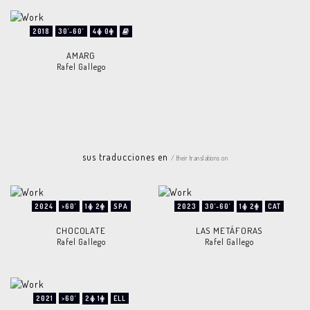
2018
30'-60'
4
0
AMARG
Rafel Gallego
sus traducciones en
/ their translations on
2024
>60'
1
2
SPA
2023
30'-60'
1
2
CAT
CHOCOLATE
LAS METÁFORAS
Rafel Gallego
Rafel Gallego
2021
>60'
2
1
ELL