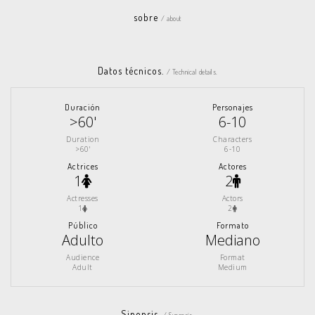
sobre
/ about
Datos técnicos.
/ Technical details.
Duración
Personajes
>60'
6-10
Duration
Characters
>60'
6-10
Actrices
Actores
1
2
Actresses
Actors
1
2
Público
Formato
Adulto
Mediano
Audience
Format
Adult
Medium
Sinopsis.