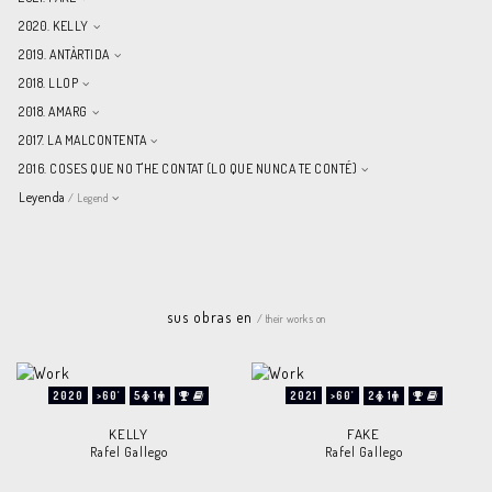
2020. KELLY
2019. ANTÀRTIDA
2018. LLOP
2018. AMARG
2017. LA MALCONTENTA
2016. COSES QUE NO T'HE CONTAT (LO QUE NUNCA TE CONTÉ)
Leyenda
/ Legend
sus obras en
/ their works on
2020
>60'
5
1
2021
>60'
2
1
KELLY
FAKE
Rafel Gallego
Rafel Gallego