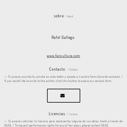
sobre
/ about
Rafel Gallego.
www.fancultura.com
Contacto.
/ Contact.
Si quieres escribirle, pincha en este botón y accede a nuestro formulario de contacto. /
If you would like to write to the author, click this button to access our contact form.
Licencias.
/ License.
Si quieres solicitar la licencia para representar alguna de sus obras, hazlo a través de
SGAE. / To request performance rights for any of her plays, please contact SGAE.