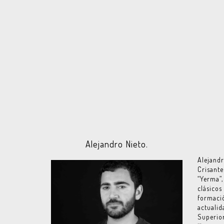
Alejandro Nieto.
Alejand
Crisante
“Yerma”
clásicos
formaci
actualid
Superior