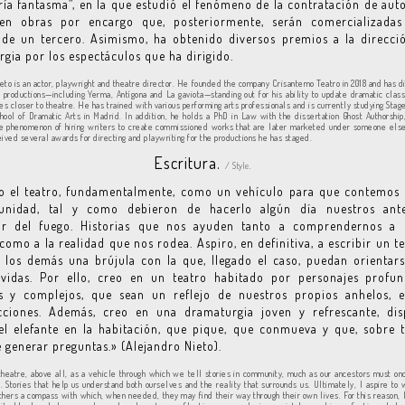
ría fantasma”, en la que estudió el fenómeno de la contratación de aut
en obras por encargo que, posteriormente, serán comercializadas
de un tercero. Asimismo, ha obtenido diversos premios a la direcció
gia por los espectáculos que ha dirigido.
eto is an actor, playwright and theatre director. He founded the company Crisantemo Teatro in 2018 and has 
 productions—including Yerma, Antígona and La gaviota—standing out for his ability to update dramatic class
s closer to theatre. He has trained with various performing arts professionals and is currently studying Stage
hool of Dramatic Arts in Madrid. In addition, he holds a PhD in Law with the dissertation Ghost Authorship
e phenomenon of hiring writers to create commissioned works that are later marketed under someone els
eived several awards for directing and playwriting for the productions he has staged.
Escritura.
/ Style.
o el teatro, fundamentalmente, como un vehículo para que contemos h
nidad, tal y como debieron de hacerlo algún día nuestros ant
or del fuego. Historias que nos ayuden tanto a comprendernos a 
omo a la realidad que nos rodea. Aspiro, en definitiva, a escribir un t
 los demás una brújula con la que, llegado el caso, puedan orientar
 vidas. Por ello, creo en un teatro habitado por personajes profu
 y complejos, que sean un reflejo de nuestros propios anhelos, e
cciones. Además, creo en una dramaturgia joven y refrescante, dis
el elefante en la habitación, que pique, que conmueva y que, sobre 
 generar preguntas.» (Alejandro Nieto).
theatre, above all, as a vehicle through which we tell stories in community, much as our ancestors must o
e. Stories that help us understand both ourselves and the reality that surrounds us. Ultimately, I aspire to 
others a compass with which, when needed, they may find their way through their own lives. For this reason, I