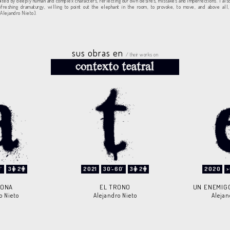
bited by deeply human and complex characters, reflecting our own desires, mistakes and imperfections. I also
freshing dramaturgy, willing to point out the elephant in the room, to provoke, to move, and above all
(Alejandro Nieto).
sus obras en
/ their works on
'
3
2
2021
30'-60'
3
2
2020
>
GONA
EL TRONO
UN ENEMIG
o Nieto
Alejandro Nieto
Alejan