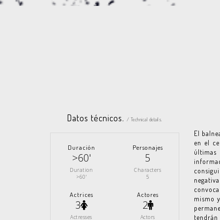
Datos técnicos.
/ Technical details.
El balne
en el ce
Duración
Personajes
últimas
>60'
5
informa
Duration
Characters
consigu
>60'
5
negativ
convoca 
Actrices
Actores
mismo y 
3
2
permane
tendrán 
Actresses
Actors