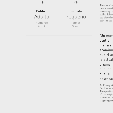
3
2
The spa of a
recent weeks
Público
Formato
necessary to
public debat
Adulto
Pequeño
spa should r
both the spa
Audience
Format
Adult
Small
“Un enem
central
manera a
económic
que el a
la actua
origina
público 
que el 
desencad
An Enemy of 
function aut
The question
of the origi
audiences. N
triggering o