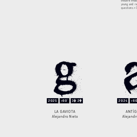
theatre inha
young and re
questions.» 
2025
>60'
3
2
2024
>60
LA GAVIOTA
ANTÍ
Alejandro Nieto
Alejandr