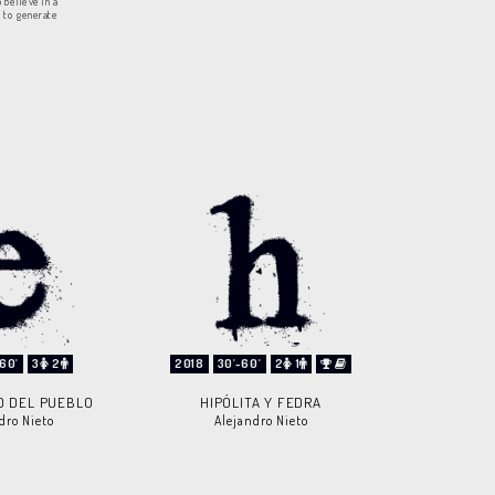
 believe in a
, to generate
60'
3
2
2018
30'-60'
2
1
O DEL PUEBLO
HIPÓLITA Y FEDRA
dro Nieto
Alejandro Nieto