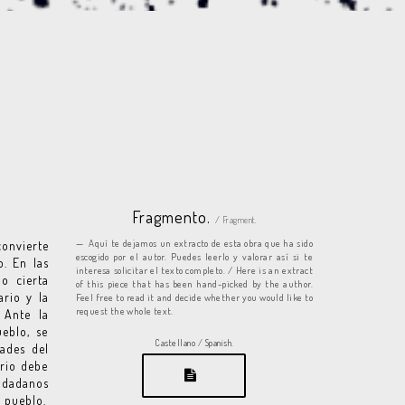
Fragmento.
/ Fragment.
Aquí te dejamos un extracto de esta obra que ha sido
convierte
escogido por el autor. Puedes leerlo y valorar así si te
o. En las
interesa solicitar el texto completo. / Here is an extract
o cierta
of this piece that has been hand-picked by the author.
rio y la
Feel free to read it and decide whether you would like to
request the whole text.
 Ante la
eblo, se
Castellano / Spanish.
dades del
ario debe
udadanos
l pueblo.