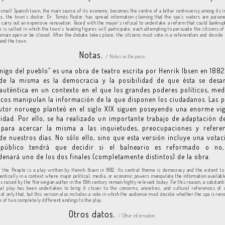
 small Spanish town, the main source of its economy, becomes the centre of a bitter controversy among its in
, the town’s doctor, Dr. Tomás Pastor, has spread information claiming that the spa’s waters are poison
 carry out an expensive renovation. Faced with the mayor’s refusal to undertake a reform that could bankrup
e is called in which the town’s leading figures will participate, each attempting to persuade the citizens o
emain open or be closed. After the debate takes place, the citizens must vote in a referendum and decide 
 and the town.
Notas.
/ Notes on the piece.
igo del pueblo” es una obra de teatro escrita por Henrik Ibsen en 1882
 de la misma es la democracia y la posibilidad de que ésta se desar
uténtica en un contexto en el que los grandes poderes políticos, med
os manipulan la información de la que disponen los ciudadanos. Las 
utor noruego planteó en el siglo XIX siguen poseyendo una enorme vi
lidad. Por ello, se ha realizado un importante trabajo de adaptación d
l para acercar la misma a las inquietudes, preocupaciones y referen
de nuestros días. No sólo ello, sino que esta versión incluye una votac
público tendrá que decidir si el balneario es reformado o no
enará uno de los dos finales (completamente distintos) de la obra.
the People is a play written by Henrik Ibsen in 1882. Its central theme is democracy and the extent to
hentically in a context where major political, media, or economic powers manipulate the information available
s raised by the Norwegian author in the 19th century remain highly relevant today. For this reason, a substanti
nal play has been undertaken to bring it closer to the concerns, anxieties, and cultural references of
ot only that, but this version also includes a vote in which the audience must decide whether the spa is reno
ne of two completely different endings to the play.
Otros datos.
/ Other information.