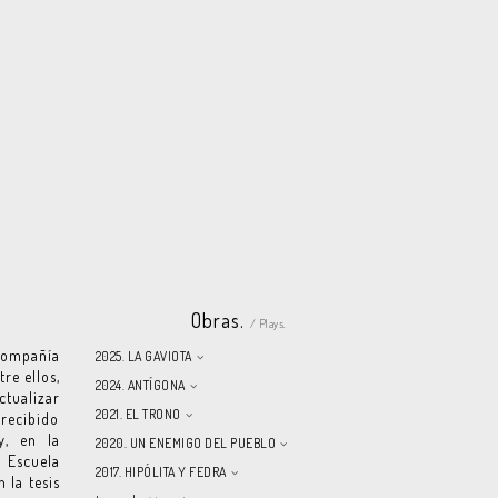
Obras.
/ Plays.
compañía
2025. LA GAVIOTA
re ellos,
2024. ANTÍGONA
tualizar
2021. EL TRONO
 recibido
y, en la
2020. UN ENEMIGO DEL PUEBLO
l Escuela
2017. HIPÓLITA Y FEDRA
 la tesis