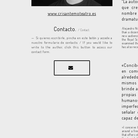
“La auto
que cre
nombre 
www.crisantemoteatro.es
dramatur
Contacto.
Alejandro Ni
/ Contact.
than a dozen
new audience
Si quieres escribirle, pincha en este botón y accede a
the Royal Sc
nuestro formulario de contacto. / If you would like to
examined th
has also rec
write to the author, click this button to access our
contact form.
«Concib
en comu
alreded
mismos c
brinde a
propias
humanos
imperfe
señalar 
capaz de
«I conceive 
around a fir
that offers 