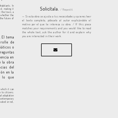
habitants. In
Solicítala.
ed, making it
/ Request it.
t the town, a
f whether the
Si esta obra se ajusta a tus necesidades y quieres leer
the future of
el texto completo, pídeselo al autor explicándole el
motivo por el que te interesa su obra. / If this piece
matches your requirements and you would like to read
the whole text, ask the author for it and explain why
you are interested in their work.
. El tema
rolle de
iáticos o
preguntas
gencia en
e la obra
cias del
ión en la
, lo que
 which it can
 to citizens.
al adaptation
 contemporary
vated or not,