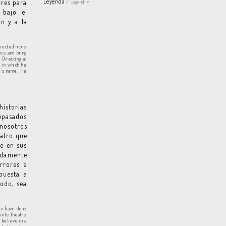
Leyenda
ores para
/ Legend
 bajo el
n y a la
directed more
ics and bring
 Directing at
, in which he
e’s name. He
istorias
epasados
nosotros
eatro que
se en sus
ndamente
rrores e
puesta a
todo, sea
nce have done
write theatre
 believe in a