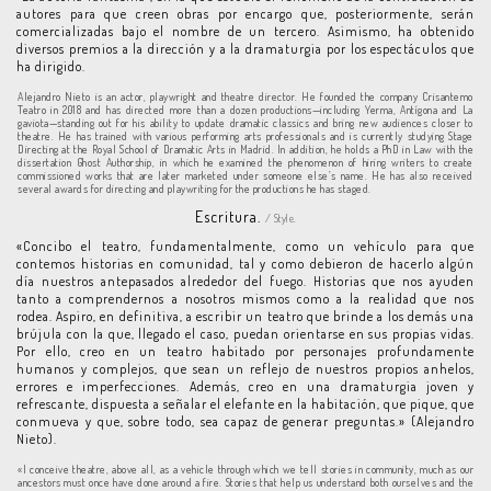
autores para que creen obras por encargo que, posteriormente, serán
comercializadas bajo el nombre de un tercero. Asimismo, ha obtenido
diversos premios a la dirección y a la dramaturgia por los espectáculos que
ha dirigido.
Alejandro Nieto is an actor, playwright and theatre director. He founded the company Crisantemo
Teatro in 2018 and has directed more than a dozen productions—including Yerma, Antígona and La
gaviota—standing out for his ability to update dramatic classics and bring new audiences closer to
theatre. He has trained with various performing arts professionals and is currently studying Stage
Directing at the Royal School of Dramatic Arts in Madrid. In addition, he holds a PhD in Law with the
dissertation Ghost Authorship, in which he examined the phenomenon of hiring writers to create
commissioned works that are later marketed under someone else’s name. He has also received
several awards for directing and playwriting for the productions he has staged.
Escritura.
/ Style.
«Concibo el teatro, fundamentalmente, como un vehículo para que
contemos historias en comunidad, tal y como debieron de hacerlo algún
día nuestros antepasados alrededor del fuego. Historias que nos ayuden
tanto a comprendernos a nosotros mismos como a la realidad que nos
rodea. Aspiro, en definitiva, a escribir un teatro que brinde a los demás una
brújula con la que, llegado el caso, puedan orientarse en sus propias vidas.
Por ello, creo en un teatro habitado por personajes profundamente
humanos y complejos, que sean un reflejo de nuestros propios anhelos,
errores e imperfecciones. Además, creo en una dramaturgia joven y
refrescante, dispuesta a señalar el elefante en la habitación, que pique, que
conmueva y que, sobre todo, sea capaz de generar preguntas.» (Alejandro
Nieto).
«I conceive theatre, above all, as a vehicle through which we tell stories in community, much as our
ancestors must once have done around a fire. Stories that help us understand both ourselves and the