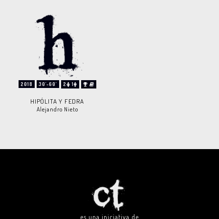
2018
30'-60'
2
1
HIPÓLITA Y FEDRA
Alejandro Nieto
es una iniciativa de