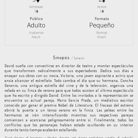
Actresses
Actors
3
2
Público
Formato
Adulto
Pequeño
Audience
Format
Adult
Small
Sinopsis.
/ Synopsis.
David sueña con convertirse en director de teatro y montar espectáculos
que transformen radicalmente a sus espectadores. Dedica sus días a
ensayar sus obras con su novia, Victoria, una joven aspirante a actriz que
ansía alcanzar el estrellato. Todo cambia el día que su hermana, Concha
Geranio, una antigua estrella del cine y de la televisión, organiza una
velada en su finca de verano para que todos asistan al último espectáculo
que ha escrito y dirigido David. Entre los invitados a la representación se
encuentra su actual pareja, Mario García Prada, un mediático escritor
conocido por ganar el premio Nobel de Literatura. El fracaso del estreno
abrirá la puerta a un tenso verano en la finca. Las peleas entre los
hermanos se irán intensificando mientras sus respectivas parejas
comienzan a acercarse peligrosamente entre sí. Finalmente, todos los
conflictos que los personajes habían estado ocultando en su interior
durante tanto tiempo acabarán estallando.
David dreams of becoming a theatre director and staging productions capable of radically