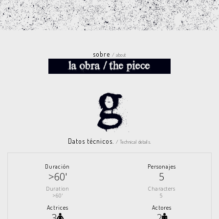
sobre
/ about
Datos técnicos.
/ Technical details.
Duración
Personajes
>60'
5
Duration
Characters
>60'
5
Actrices
Actores
3
2