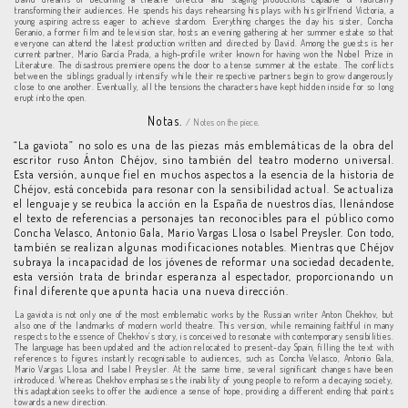
transforming their audiences. He spends his days rehearsing his plays with his girlfriend Victoria, a
young aspiring actress eager to achieve stardom. Everything changes the day his sister, Concha
Geranio, a former film and television star, hosts an evening gathering at her summer estate so that
everyone can attend the latest production written and directed by David. Among the guests is her
current partner, Mario García Prada, a high-profile writer known for having won the Nobel Prize in
Literature. The disastrous premiere opens the door to a tense summer at the estate. The conflicts
between the siblings gradually intensify while their respective partners begin to grow dangerously
close to one another. Eventually, all the tensions the characters have kept hidden inside for so long
erupt into the open.
Notas.
/ Notes on the piece.
“La gaviota” no solo es una de las piezas más emblemáticas de la obra del
escritor ruso Ánton Chéjov, sino también del teatro moderno universal.
Esta versión, aunque fiel en muchos aspectos a la esencia de la historia de
Chéjov, está concebida para resonar con la sensibilidad actual. Se actualiza
el lenguaje y se reubica la acción en la España de nuestros días, llenándose
el texto de referencias a personajes tan reconocibles para el público como
Concha Velasco, Antonio Gala, Mario Vargas Llosa o Isabel Preysler. Con todo,
también se realizan algunas modificaciones notables. Mientras que Chéjov
subraya la incapacidad de los jóvenes de reformar una sociedad decadente,
esta versión trata de brindar esperanza al espectador, proporcionando un
final diferente que apunta hacia una nueva dirección.
La gaviota is not only one of the most emblematic works by the Russian writer Anton Chekhov, but
also one of the landmarks of modern world theatre. This version, while remaining faithful in many
respects to the essence of Chekhov’s story, is conceived to resonate with contemporary sensibilities.
The language has been updated and the action relocated to present-day Spain, filling the text with
references to figures instantly recognisable to audiences, such as Concha Velasco, Antonio Gala,
Mario Vargas Llosa and Isabel Preysler. At the same time, several significant changes have been
introduced. Whereas Chekhov emphasises the inability of young people to reform a decaying society,
this adaptation seeks to offer the audience a sense of hope, providing a different ending that points
towards a new direction.