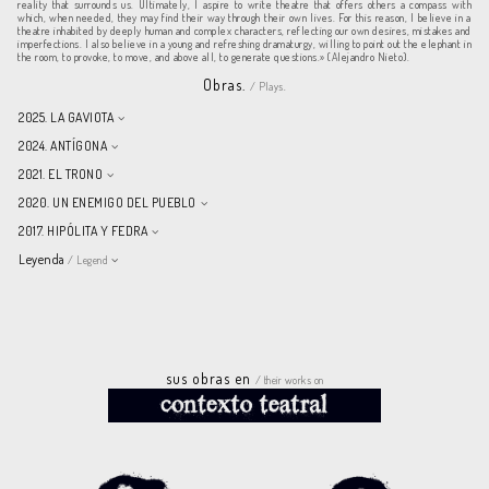
reality that surrounds us. Ultimately, I aspire to write theatre that offers others a compass with
which, when needed, they may find their way through their own lives. For this reason, I believe in a
theatre inhabited by deeply human and complex characters, reflecting our own desires, mistakes and
imperfections. I also believe in a young and refreshing dramaturgy, willing to point out the elephant in
the room, to provoke, to move, and above all, to generate questions.» (Alejandro Nieto).
Obras.
/ Plays.
2025. LA GAVIOTA
2024. ANTÍGONA
2021. EL TRONO
2020. UN ENEMIGO DEL PUEBLO
2017. HIPÓLITA Y FEDRA
Leyenda
/ Legend
sus obras en
/ their works on