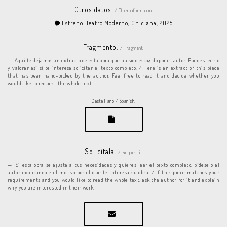
Otros datos.
/ Other information.
Estreno: Teatro Moderno, Chiclana, 2025
Fragmento.
/ Fragment.
Aquí te dejamos un extracto de esta obra que ha sido escogido por el autor. Puedes leerlo
y valorar así si te interesa solicitar el texto completo. / Here is an extract of this piece
that has been hand-picked by the author. Feel free to read it and decide whether you
would like to request the whole text.
Castellano / Spanish.
Solicítala.
/ Request it.
Si esta obra se ajusta a tus necesidades y quieres leer el texto completo, pídeselo al
autor explicándole el motivo por el que te interesa su obra. / If this piece matches your
requirements and you would like to read the whole text, ask the author for it and explain
why you are interested in their work.