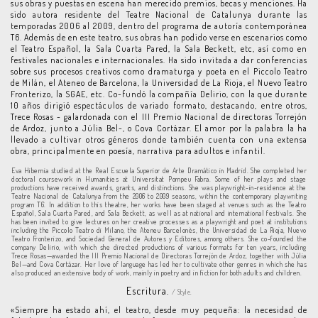
sus obras y puestas en escena han merecido premios, becas y menciones. Ha
sido autora residente del Teatre Nacional de Catalunya durante las
temporadas 2006 al 2009, dentro del programa de autoría contemporánea
T6. Además de en este teatro, sus obras han podido verse en escenarios como
el Teatro Español, la Sala Cuarta Pared, la Sala Beckett, etc, así como en
festivales nacionales e internacionales. Ha sido invitada a dar conferencias
sobre sus procesos creativos como dramaturga y poeta en el Piccolo Teatro
de Milán, el Ateneo de Barcelona, la Universidad de La Rioja, el Nuevo Teatro
Fronterizo, la SGAE, etc. Co-fundó la compañía Delirio, con la que durante
10 años dirigió espectáculos de variado formato, destacando, entre otros,
Trece Rosas - galardonada con el III Premio Nacional de directoras Torrejón
de Ardoz, junto a Júlia Bel-, o Cova Cortázar. El amor por la palabra la ha
llevado a cultivar otros géneros donde también cuenta con una extensa
obra, principalmente en poesía, narrativa para adultos e infantil.
Eva Hibernia studied at the Real Escuela Superior de Arte Dramático in Madrid. She completed her
doctoral coursework in Humanities at Universitat Pompeu Fabra. Some of her plays and stage
productions have received awards, grants, and distinctions. She was playwright-in-residence at the
Teatre Nacional de Catalunya from the 2006 to 2009 seasons, within the contemporary playwriting
program T6. In addition to this theatre, her works have been staged at venues such as the Teatro
Español, Sala Cuarta Pared, and Sala Beckett, as well as at national and international festivals. She
has been invited to give lectures on her creative processes as a playwright and poet at institutions
including the Piccolo Teatro di Milano, the Ateneu Barcelonès, the Universidad de La Rioja, Nuevo
Teatro Fronterizo, and Sociedad General de Autores y Editores, among others. She co-founded the
company Delirio, with which she directed productions of various formats for ten years, including
Trece Rosas—awarded the III Premio Nacional de Directoras Torrejón de Ardoz, together with Júlia
Bel—and Cova Cortázar. Her love of language has led her to cultivate other genres in which she has
also produced an extensive body of work, mainly in poetry and in fiction for both adults and children.
Escritura.
/ Style.
«Siempre ha estado ahí, el teatro, desde muy pequeña: la necesidad de