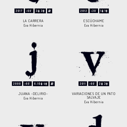
2017
>60'
3
3
2012
<30'
1
1
LA CARRERA
ESCÚCHAME
Eva Hibernia
Eva Hibernia
2000
>60'
6-10
4
2011
>60'
2
3
JUANA -DELIRIO-
VARIACIONES DE UN PATO
SALVAJE
Eva Hibernia
Eva Hibernia