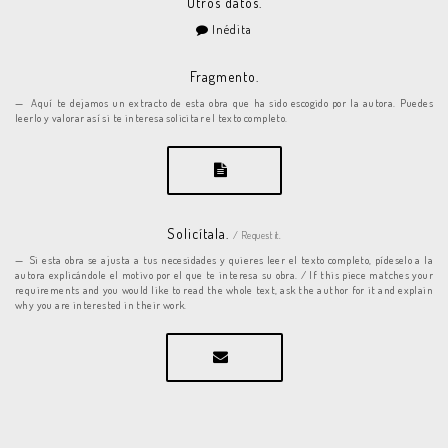
Otros datos.
Inédita
Fragmento.
Aquí te dejamos un extracto de esta obra que ha sido escogido por la autora. Puedes
leerlo y valorar así si te interesa solicitar el texto completo.
Solicítala.
/ Request it.
Si esta obra se ajusta a tus necesidades y quieres leer el texto completo, pídeselo a la
autora explicándole el motivo por el que te interesa su obra. / If this piece matches your
requirements and you would like to read the whole text, ask the author for it and explain
why you are interested in their work.