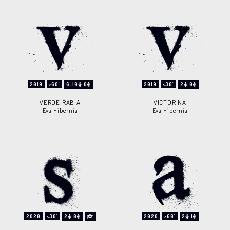
2019
>60'
6-10
0
2019
<30'
2
0
VERDE RABIA
VICTORINA
Eva Hibernia
Eva Hibernia
2020
<30'
2
0
2020
>60'
2
1