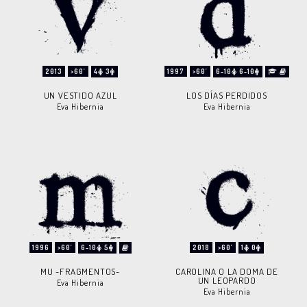
2013
>60'
4
3
1997
>60'
6-10
6-10
UN VESTIDO AZUL
LOS DÍAS PERDIDOS
Eva Hibernia
Eva Hibernia
1996
>60'
6-10
5
2018
>60'
1
0
MU -FRAGMENTOS-
CAROLINA O LA DOMA DE
UN LEOPARDO
Eva Hibernia
Eva Hibernia