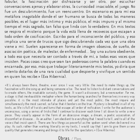
fabular, la fascinación por disfrazarse y ser otro, por escuchar
conversaciones ajenas y elaborar otras, la curiosidad insaciable, el juego. No
fue un descubrimiento, fue un reencuentro. Un escenario es para mí esa
metáfora inagotable donde el ser humano se busca de todas las maneras
posibles; es el lugar más íntimo y más público, el más impuro y al mismo
tiempo el más sagrado, tan falso que linda con lo verdadero. En mis textos
se respira el misterio porque la vida está llena de recovecos que escapan a
todo orden de cosificación. Escribo para el inconsciente del público, y eso
implica una serie de trucos que sigo descubriendo cada vez que una obra
viene a mí. Suelen aparecerse en forma de imagen obsesiva, de sueño, de
asociación poética, de malestar, de enfermedad... Soy una autora obediente,
a todo eso que necesita ser contado a través de mí, a todas esas voces que
insisten. Pocas cosas creo que sean tan poderosas como la palabra cuando es
encarnada, por eso, más que trabajar literariamente mis textos, yo diría que
intento dotarlos de una rara cualidad que despierte y vivifique un sentido
en quien los recibe.» (Eva Hibernia).
«It’s always been there, theatre, ever since I was very little: the need to make things up, the
fascination with dressing up and being someone else. The need to listen to distant conversations and
to create others, the insatiable curiosity, the game. It wasn’t a discovery, but a reencounter. For me,
a stage is that inexhaustible metaphor where the human being searches for themselves in every way
possible; it is the most intimate of places and yet the most public; the most impure and
simultaneously the most sacred; so false that it borders on the true. Mystery is breathed in all of my
texts, as life is full of twists and turns that escape all order of reification. I write for the audience’s
unconscious, using a series of tricks that I continue to discover each time I sit down to write a new
piece. They usually appear in the form of an obsessive image, a dream, a poetic association, of
discomfort or disease... As an author, I am obedient to everything that I need to tell, and to all of the
voices that insist upon it. There are few things as powerful as the spoken word when delivered in a
play. As such, rather than working literally on my texts, I would say that I aim to give them a rare
quality that generates meaning and brings it to life for the spectators.» (Eva Hibernia).
Obras.
/ Plays.