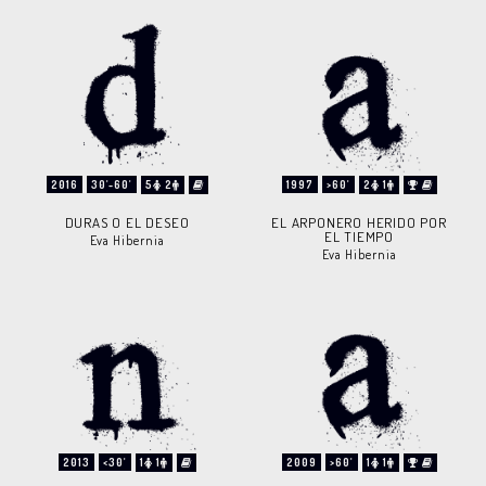
2016
30'-60'
5
2
1997
>60'
2
1
DURAS O EL DESEO
EL ARPONERO HERIDO POR
EL TIEMPO
Eva Hibernia
Eva Hibernia
2013
<30'
1
1
2009
>60'
1
1