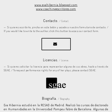
www.evahibernia.blogspot.com
www.coachingescritores.com
Contacto.
/ Contact.
Si quieres escribirle, pincha en este botón y accede a nuestro formulario de contacto. /
If you would like to write to the author, click this button to access our contact form.
Licencias.
/ License.
Si quieres solicitar la licencia para representar alguna de sus obras, hazlo a través de
SGAE. / To request performance rights for any of her plays, please contact SGAE.
Biografía.
/ Biography.
Eva Hibernia estudió en la RESAD de Madrid. Realizó los cursos de doctorado
en Humanidades en la Universidad Pompeu Fabre de Barcelona. Algunas de