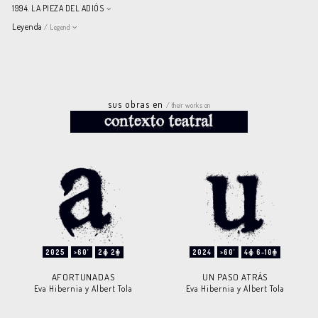
1994. LA PIEZA DEL ADIÓS
Leyenda
/ Legend
sus obras en
/ their works on
2025
>60'
2
2
2024
>60'
4
6-10
AFORTUNADAS
UN PASO ATRÁS
Eva Hibernia y Albert Tola
Eva Hibernia y Albert Tola