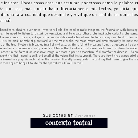
e insisten. Pocas cosas creo que sean tan poderosas como la palabra 
a, por eso, más que trabajar literariamente mis textos, yo diría qu
 de una rara cualidad que despierte y vivifique un sentido en quien los
ernia).
 been there, theatre, ever since I was very little: the need to make things up, the fascination with dressing
. The need to listen to distant conversations and to create others, the insatiable curiosity, the game
ut a reencounter. For me, a stage is that inexhaustible metaphor where the human being searches for themse
; it is the most intimate of places and yet the most public; the most impure and simultaneously the most sac
rs on the true. Mystery is breathed in all of my texts, as life is full of twists and turns that escape all order o
the audience’s unconscious, using a series of tricks that I continue to discover each time I sit down to write
 appear in the form of an obsessive image, a dream, a poetic association, of discomfort or disease... As an
everything that I need to tell, and to all of the voices that insist upon it. There are few things as powerful 
livered in a play. As such, rather than working literally on my texts, I would say that I aim to give them a
s meaning and brings it to life for the spectators.» (Eva Hibernia).
sus obras en
/ their works on