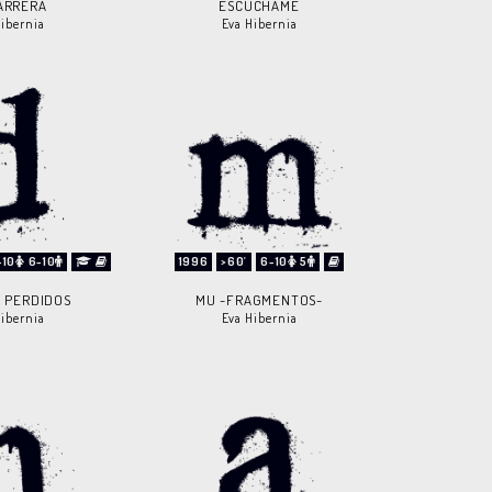
ARRERA
ESCÚCHAME
Hibernia
Eva Hibernia
-10
6-10
1996
>60'
6-10
5
S PERDIDOS
MU -FRAGMENTOS-
Hibernia
Eva Hibernia