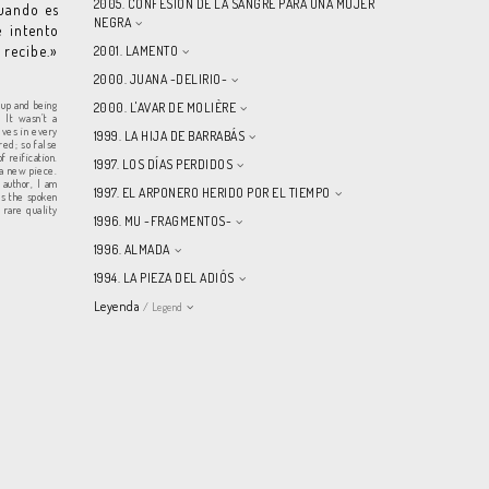
2005. CONFESIÓN DE LA SANGRE PARA UNA MUJER
cuando es
NEGRA
e intento
 recibe.»
2001. LAMENTO
2000. JUANA -DELIRIO-
 up and being
2000. L'AVAR DE MOLIÈRE
. It wasn’t a
lves in every
1999. LA HIJA DE BARRABÁS
red; so false
f reification.
1997. LOS DÍAS PERDIDOS
 a new piece.
 author, I am
1997. EL ARPONERO HERIDO POR EL TIEMPO
as the spoken
 rare quality
1996. MU -FRAGMENTOS-
1996. ALMADA
1994. LA PIEZA DEL ADIÓS
Leyenda
/ Legend