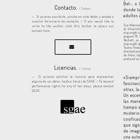
Bel-, o 
Contacto.
/ Contact.
donde ta
adultos e
Si quieres escribirle, pincha en este botón y accede a
nuestro formulario de contacto. / If you would like to
Eva Hibernia
write to the author, click this button to access our
at Universi
contact form.
playwright-
program T6. 
Beckett, as 
playwright a
Teatro Front
directed pro
de Ardoz, to
produced an e
Licencias.
/ License.
Si quieres solicitar la licencia para representar
«Siempr
alguna de sus obras, hazlo a través de SGAE. / To request
fascinac
performance rights for any of her plays, please contact
otras, l
SGAE.
Un escen
las mane
tiempo e
misteri
cosifica
que sig
de image
una auto