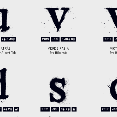
4
6-10
2019
>60'
6-10
0
2019
<
 ATRÁS
VERDE RABIA
VIC
 Albert Tola
Eva Hibernia
Eva 
'
4
2
2021
<30'
0
2
2017
>60