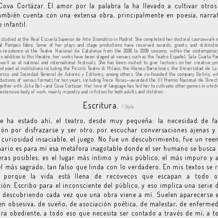
Cova Cortázar. El amor por la palabra la ha llevado a cultivar otro
mbién cuenta con una extensa obra, principalmente en poesía, narra
 infantil.
 studied at the Real Escuela Superior de Arte Dramático in Madrid. She completed her doctoral coursework 
tat Pompeu Fabra. Some of her plays and stage productions have received awards, grants, and distincti
in-residence at the Teatre Nacional de Catalunya from the 2006 to 2009 seasons, within the contemporary
In addition to this theatre, her works have been staged at venues such as the Teatro Español, Sala Cuarta Pa
well as at national and international festivals. She has been invited to give lectures on her creative p
nd poet at institutions including the Piccolo Teatro di Milano, the Ateneu Barcelonès, the Universidad de La
erizo, and Sociedad General de Autores y Editores, among others. She co-founded the company Delirio, w
ductions of various formats for ten years, including Trece Rosas—awarded the III Premio Nacional de Direct
gether with Júlia Bel—and Cova Cortázar. Her love of language has led her to cultivate other genres in which
xtensive body of work, mainly in poetry and in fiction for both adults and children.
Escritura.
/ Style.
e ha estado ahí, el teatro, desde muy pequeña: la necesidad de fab
ión por disfrazarse y ser otro, por escuchar conversaciones ajenas y
a curiosidad insaciable, el juego. No fue un descubrimiento, fue un ree
ario es para mí esa metáfora inagotable donde el ser humano se busca
ras posibles; es el lugar más íntimo y más público, el más impuro y
l más sagrado, tan falso que linda con lo verdadero. En mis textos se r
o porque la vida está llena de recovecos que escapan a todo 
ción. Escribo para el inconsciente del público, y eso implica una serie 
o descubriendo cada vez que una obra viene a mí. Suelen aparecerse 
n obsesiva, de sueño, de asociación poética, de malestar, de enfermed
ra obediente, a todo eso que necesita ser contado a través de mí, a t