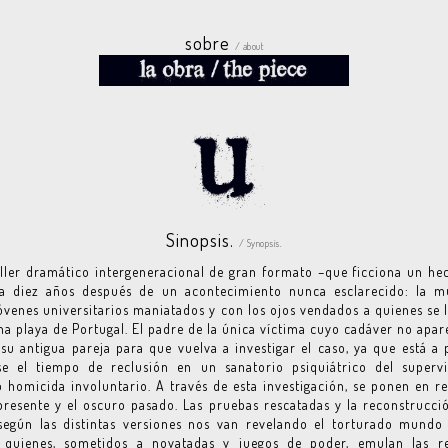
sobre
/ about
Sinopsis.
/ Synopsis.
iller dramático intergeneracional de gran formato –que ficciona un he
úa diez años después de un acontecimiento nunca esclarecido: la m
óvenes universitarios maniatados y con los ojos vendados a quienes se 
na playa de Portugal. El padre de la única víctima cuyo cadáver no apar
su antigua pareja para que vuelva a investigar el caso, ya que está a
se el tiempo de reclusión en un sanatorio psiquiátrico del supervi
 homicida involuntario. A través de esta investigación, se ponen en re
resente y el oscuro pasado. Las pruebas rescatadas y la reconstrucci
según las distintas versiones nos van revelando el torturado mundo
, quienes, sometidos a novatadas y juegos de poder, emulan las re