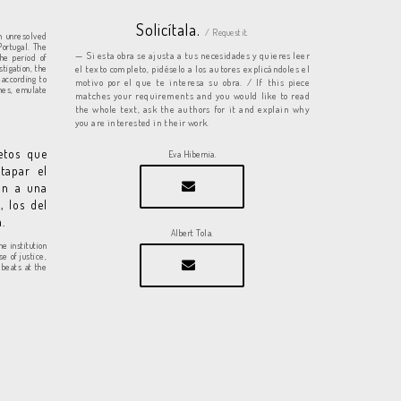
Solicítala.
/ Request it.
an unresolved
Portugal. The
Si esta obra se ajusta a tus necesidades y quieres leer
he period of
stigation, the
el texto completo, pidéselo a los autores explicándoles el
according to
motivo por el que te interesa su obra. / If this piece
ames, emulate
matches your requirements and you would like to read
the whole text, ask the authors for it and explain why
you are interested in their work.
etos que
Eva Hibernia.
tapar el
lan a una
, los del
.
Albert Tola.
he institution
e of justice,
 beats at the