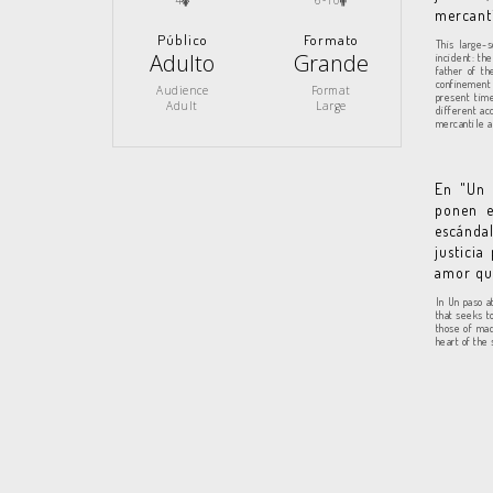
4
6-10
mercanti
Público
Formato
This large-s
Adulto
Grande
incident: th
father of t
confinement i
Audience
Format
present tim
Adult
Large
different ac
mercantile an
En "Un 
ponen e
escándal
justicia
amor que
In Un paso at
that seeks t
those of mad
heart of the 