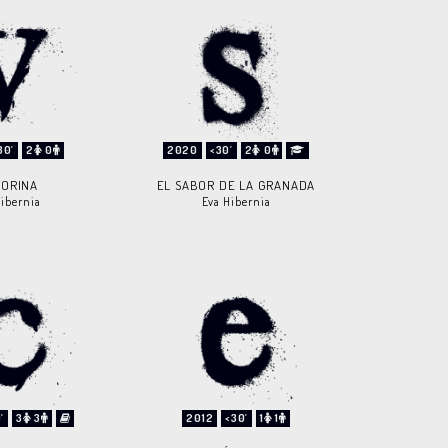
30'
2
0
2020
<30'
2
0
TORINA
EL SABOR DE LA GRANADA
Hibernia
Eva Hibernia
'
3
3
2012
<30'
1
1