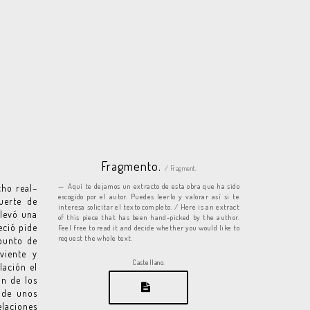
Fragmento.
/ Fragment.
Aquí te dejamos un extracto de esta obra que ha sido
cho real–
escogido por el autor. Puedes leerlo y valorar así si te
uerte de
interesa solicitar el texto completo. / Here is an extract
llevó una
of this piece that has been hand-picked by the author.
eció pide
Feel free to read it and decide whether you would like to
request the whole text.
 punto de
viente y
Castellano.
lación el
ón de los
 de unos
laciones