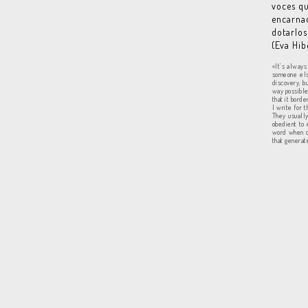
voces qu
encarnad
dotarlos
(Eva Hib
«It’s always
someone else
discovery, b
way possible
that it borde
I write for 
They usually
obedient to 
word when de
that generate