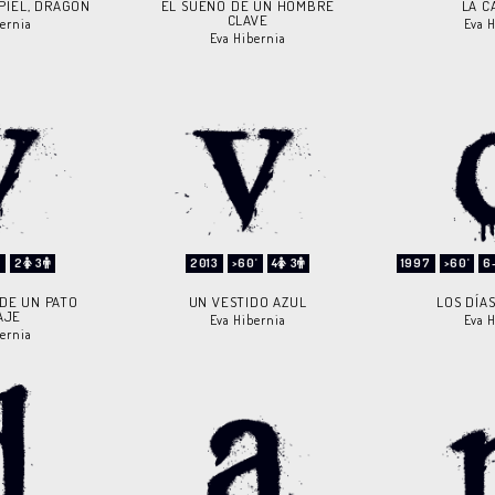
PIEL, DRAGÓN
EL SUEÑO DE UN HOMBRE
LA C
CLAVE
ernia
Eva 
Eva Hibernia
'
2
3
2013
>60'
4
3
1997
>60'
6
 DE UN PATO
UN VESTIDO AZUL
LOS DÍA
AJE
Eva Hibernia
Eva 
ernia