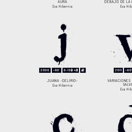
AURA
DEBAJO DE LA 
Eva Hibernia
Eva Hib
2000
>60'
6-10
4
2011
>60
JUANA -DELIRIO-
VARIACIONES
SALV
Eva Hibernia
Eva Hib