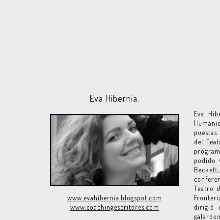
Eva Hibernia.
Eva Hib
Humanid
puestas 
del Tea
program
podido 
Beckett,
confere
Teatro d
Fronter
www.evahibernia.blogspot.com
dirigió
www.coachingescritores.com
galardon