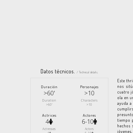
Datos técnicos.
/ Technical details.
Este thr
nos sit
Duración
Personajes
>60'
>10
cuatro j
ola en u
Duration
Characters
ayuda a 
>60'
>10
cumplir
presunto
Actrices
Actores
4
6-10
tiempo p
hechos 
Actresses
Actors
jóvenes