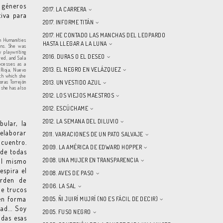
s géneros
2017. LA CARRERA
tiva para
2017. INFORME TITÁN
2017. HE CONTADO LAS MANCHAS DEL LEOPARDO
in Humanities
HASTA LLEGAR A LA LUNA
ons. She was
 playwriting
2016. DURAS O EL DESEO
red, and Sala
rocesses as a
2013. EL NEGRO EN VELÁZQUEZ
 Rioja, Nuevo
ith which she
oras Torrejón
2013. UN VESTIDO AZUL
 she has also
2012. LOS VIEJOS MAESTROS
2012. ESCÚCHAME
2012. LA SEMANA DEL DILUVIO
ular, la
 elaborar
2011. VARIACIONES DE UN PATO SALVAJE
ncuentro.
2009. LA AMÉRICA DE EDWARD HOPPER
 de todas
2008. UNA MUJER EN TRANSPARENCIA
 al mismo
espira el
2008. AVES DE PASO
orden de
2006. LA SAL
de trucos
en forma
2005. ÑI JUIRÍ MUJRÍ (NO ES FÁCIL DE DECIR)
ad... Soy
2005. FUSO NEGRO
odas esas