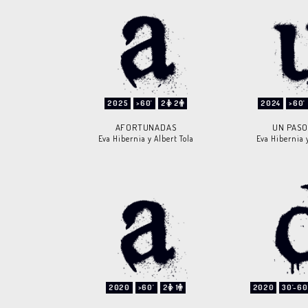
2025
>60'
2
2
2024
>60'
AFORTUNADAS
UN PASO
Eva Hibernia y Albert Tola
Eva Hibernia y
2020
>60'
2
1
2020
30'-60