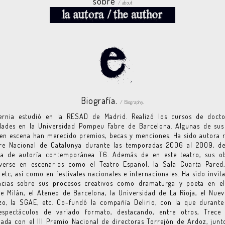
sobre
/ about
Biografía.
/ Biography.
ernia estudió en la RESAD de Madrid. Realizó los cursos de doct
ades en la Universidad Pompeu Fabre de Barcelona. Algunas de sus
en escena han merecido premios, becas y menciones. Ha sido autora 
tre Nacional de Catalunya durante las temporadas 2006 al 2009, de
a de autoría contemporánea T6. Además de en este teatro, sus o
verse en escenarios como el Teatro Español, la Sala Cuarta Pared,
 etc, así como en festivales nacionales e internacionales. Ha sido invit
ncias sobre sus procesos creativos como dramaturga y poeta en el
e Milán, el Ateneo de Barcelona, la Universidad de La Rioja, el Nue
izo, la SGAE, etc. Co-fundó la compañía Delirio, con la que durante
 espectáculos de variado formato, destacando, entre otros, Trece
ada con el III Premio Nacional de directoras Torrejón de Ardoz, junt