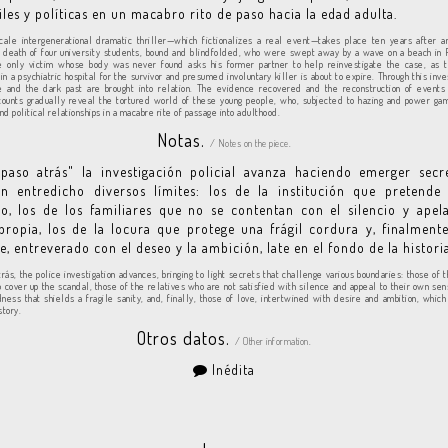
les y políticas en un macabro rito de paso hacia la edad adulta.
cale intergenerational dramatic thriller—which fictionalizes a real event—takes place ten years after 
e death of four university students, bound and blindfolded, who were swept away by a wave on a beach in 
he only victim whose body was never found asks his former partner to help reinvestigate the case, as t
n a psychiatric hospital for the survivor and presumed involuntary killer is about to expire. Through this inve
e and the dark past are brought into relation. The evidence recovered and the reconstruction of events 
counts gradually reveal the tortured world of these young people, who, subjected to hazing and power g
d political relationships in a macabre rite of passage into adulthood.
Notas.
/ Notes on the piece.
paso atrás" la investigación policial avanza haciendo emerger secr
n entredicho diversos límites: los de la institución que pretende 
o, los de los familiares que no se contentan con el silencio y ape
 propia, los de la locura que protege una frágil cordura y, finalmente
, entreverado con el deseo y la ambición, late en el fondo de la historia
rás, the police investigation advances, bringing to light secrets that challenge various boundaries: those of t
o cover up the scandal, those of the relatives who are not satisfied with silence and appeal to their own sens
ness that shields a fragile sanity, and, finally, those of love, intertwined with desire and ambition, which
story.
Otros datos.
/ Other information.
Inédita