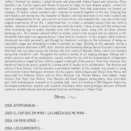
«When I finished my studies, I asked director and playwright Andrea Segura and actresses Alicia
González Laá, Cecilia Ligorio and Miriam Escurriola to stage my final degree project, written for
them: a monologue with silent characters entitled Salento. From that experience we formed our
company, A3 Teatre, whose members and I continue to research together to this day. Entering that
dark theatre and seeing how the character of Beatriz—who had been born in my mind—walked and
reacted independently of me, and even of my friend Alicia, who embodied her, was one of the most
magical experiences of my life. I understood how, in a book, a metaphor passes from one mind to
another, whereas in theatre it passes from one mind into reality. I have always felt the arduous and
often frustrating urge to endow dramatic text with literary value, along with all those infernal
balancing acts. The (counter-natural) effort to remain close to the present and my interest in the
dreamlike have been two opposing forces I have tried to reconcile. In this respect, Abilio Estévez
introduced me—both personally and through his theatrical writings—to the technique of taking an
impossible image and attempting to make it possible on stage. Building on this approach, during a
revealing autumn afternoon in 2012, actor, director and dramaturg Rodrigo García Olza and I conceived
Niño fósil and Los niños oscuros de Morelia, the first works of Nigredo Teatro, which was founded
during that wonderful walk. Throughout the endless melody of our ongoing dialogue, Rodrigo and I
jointly conceive each of our productions, usually written by me with his dramaturgical collaboration
and performed or staged by him, with my support in that part of the process. Over time, however, this
theatrical family has grown, guided by a strong spirit of loyalty to its collaborators. The director and
actress Elena Fortuny, who has become a permanent member of the company, has joined us, along
with director Carlos Rodríguez; directors Cecilia Ligorio, Andrea Segura and Maria Elena Mexia; and
playwright Eva Hibernia. Actors such as Alicia González Laá, Mariam Bahous, Anna Sabaté, Jorge
Velasco, Marc Pujol, Xavi Melero, Lluís Marquès and David Anguera, among others, have also taken
part. With dramaturgical research as its guiding light, since its founding in 2012 Nigredo Teatro has
developed productions, projects and research workshops—often seeking bridges between different
countries—at both national and international festivals and theatres.» (Albert Tola).
Obras.
/ Plays.
2025. AFORTUNADAS
2025. EL CAP QUE EM MIRA / LA CABEZA QUE ME MIRA
2024. UN PASO ATRÁS
2024. LOS DURMIENTES