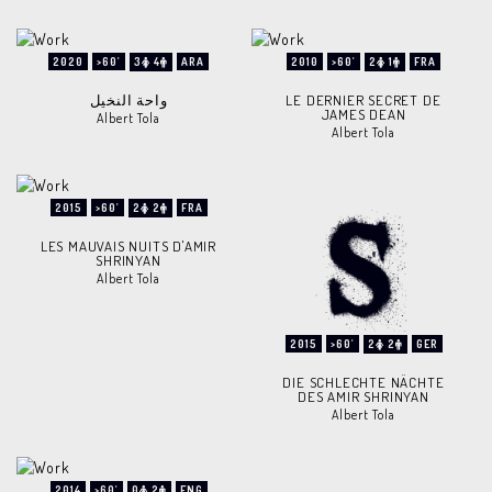
2020
>60'
3
4
ARA
2010
>60'
2
1
FRA
واحة النخيل
LE DERNIER SECRET DE
JAMES DEAN
Albert Tola
Albert Tola
2015
>60'
2
2
FRA
LES MAUVAIS NUITS D'AMIR
SHRINYAN
Albert Tola
2015
>60'
2
2
GER
DIE SCHLECHTE NÄCHTE
DES AMIR SHRINYAN
Albert Tola
2014
>60'
0
2
ENG