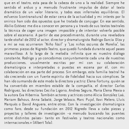
que en el teatro, esta pasa de la cabeza de uno a la realidad. Siempre he
sentido el arduo y a menudo frustrante impulso de dotar al texto
dramático de un valor literario, y todos esos infernales equilibrios. El
esfuerzo (contranatura) de estar cerca de la actualidad y mi interés por lo
onírico han sido dos opuestos que he tratado de conjugar. En ese sentido,
Abilio Estévez me dio a conocer en persona y a través de sus textos teatrales
la técnica de coger una imagen imposible y de intentar volverla posible
sobre el escenario. A partir de ese procedimiento, durante una reveladora
tarde otoñal de 2012 al actor, director y dramaturgista Rodrigo García Olza y
a mí se nos ocurrieron "Niño fósil" y "Los niños oscuros de Morelia", las
primeras piezas de Nigredo Teatro, que quedó fundada durante aquel paseo
maravilloso. A lo largo de la melodía infinita que es nuestro diálogo
constante, Rodrigo y yo concebimos conjuntamente cada una de nuestras
producciones, usualmente escritas por mí con su colaboración
dramatúrgica e interpretadas o puestas en escena por él, con mi
colaboración en esa parte del proceso. Sin embargo, esta familia teatral ha
ido creciendo con un fuerte espíritu de fidelidad hacia sus cómplices. Se
han ido sumando de este modo la directora y actriz Elena Fortuny, quién se
ha convertido en miembro estable de la compañía, el director Carlos
Rodríguez, las directoras Cecilia Ligorio, Andrea Segura, Maria Elena Mexia o
la autora Eva Hibernia. También actores y actrices como Alicia González Laá,
Mariam Bahous, Anna Sabaté, Jorge Velasco, Marc Pujol, Xavi Melero, Lluís
Marquès o David Anguera, entre otros. Con la investigación dramatúrgica
como faro, desde su fundación en 2012 Nigredo lleva a cabo piezas y
proyectos y talleres de investigación –a menudo buscando los puentes
entre distintos países– tanto en festivales y teatros nacionales como
internacionales.» (Albert Tola).