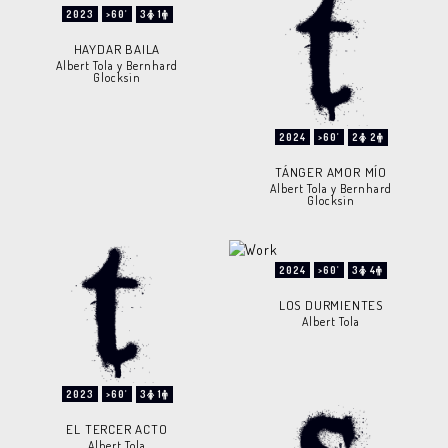
2023
>60'
3
1
HAYDAR BAILA
Albert Tola y Bernhard
Glocksin
2024
>60'
2
2
TÁNGER AMOR MÍO
Albert Tola y Bernhard
Glocksin
2024
>60'
3
4
LOS DURMIENTES
Albert Tola
2023
>60'
3
1
EL TERCER ACTO
Albert Tola