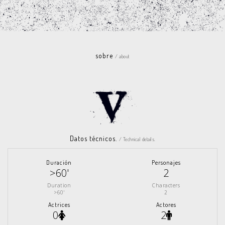
sobre
/ about
Datos técnicos.
/ Technical details.
Duración
Personajes
>60'
2
Duration
Characters
>60'
2
Actrices
Actores
0
2