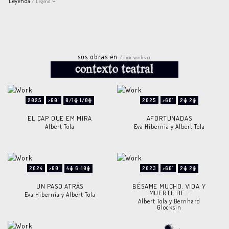
Leyenda
/ Legend
sus obras en
/ their works on
2025
>60'
0/1
1/0
2025
>60'
2
2
EL CAP QUE EM MIRA
AFORTUNADAS
Albert Tola
Eva Hibernia y Albert Tola
2024
>60'
4
6-10
2023
>60'
2
2
UN PASO ATRÁS
BÉSAME MUCHO. VIDA Y
MUERTE DE...
Eva Hibernia y Albert Tola
Albert Tola y Bernhard
Glocksin