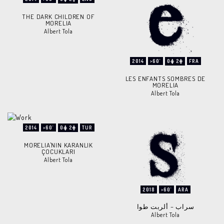
THE DARK CHILDREN OF
MORELIA
Albert Tola
2014
>60'
0
2
FRA
LES ENFANTS SOMBRES DE
MORELIA
Albert Tola
2014
>60'
0
2
TUR
MORELIA'NIN KARANLIK
ÇOCUKLARI
Albert Tola
2018
>60'
ARA
سراب – ألربت طوا
Albert Tola