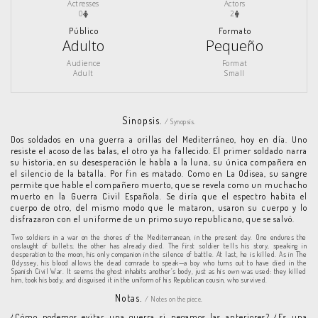
Actresses
Actors
0
2
Público
Formato
Adulto
Pequeño
Audience
Format
Adult
Small
Sinopsis.
/ Synopsis.
Dos soldados en una guerra a orillas del Mediterráneo, hoy en día. Uno
resiste el acoso de las balas, el otro ya ha fallecido. El primer soldado narra
su historia, en su desesperación le habla a la luna, su única compañera en
el silencio de la batalla. Por fin es matado. Como en La Odisea, su sangre
permite que hable el compañero muerto, que se revela como un muchacho
muerto en la Guerra Civil Española. Se diría que el espectro habita el
cuerpo de otro, del mismo modo que le mataron, usaron su cuerpo y lo
disfrazaron con el uniforme de un primo suyo republicano, que se salvó.
Two soldiers in a war on the shores of the Mediterranean, in the present day. One endures the
onslaught of bullets; the other has already died. The first soldier tells his story, speaking in
desperation to the moon, his only companion in the silence of battle. At last, he is killed. As in The
Odyssey, his blood allows the dead comrade to speak—a boy who turns out to have died in the
Spanish Civil War. It seems the ghost inhabits another’s body, just as his own was used: they killed
him, took his body, and disguised it in the uniform of his Republican cousin, who survived.
Notas.
/ Notes on the piece.
¿Cómo podemos evitar una guerra si negamos las anteriores? ¿Es una