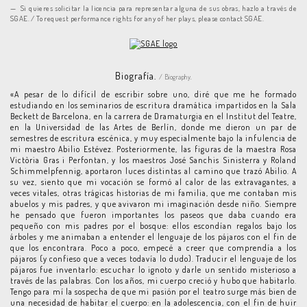
Si quieres solicitar la licencia para representar alguna de sus obras, hazlo a través de
SGAE. / To request performance rights for any of her plays, please contact SGAE.
Biografía.
/ Biography.
«A pesar de lo difícil de escribir sobre uno, diré que me he formado
estudiando en los seminarios de escritura dramática impartidos en la Sala
Beckett de Barcelona, en la carrera de Dramaturgia en el Institut del Teatre,
en la Universidad de las Artes de Berlín, donde me dieron un par de
semestres de escritura escénica, y muy especialmente bajo la infulencia de
mi maestro Abilio Estévez. Posteriormente, las figuras de la maestra Rosa
Victòria Gras i Perfontan, y los maestros José Sanchis Sinisterra y Roland
Schimmelpfennig, aportaron luces distintas al camino que trazó Abilio. A
su vez, siento que mi vocación se formó al calor de las extravagantes, a
veces vitales, otras trágicas historias de mi familia, que me contaban mis
abuelos y mis padres, y que avivaron mi imaginación desde niño. Siempre
he pensado que fueron importantes los paseos que daba cuando era
pequeño con mis padres por el bosque: ellos escondían regalos bajo los
árboles y me animaban a entender el lenguaje de los pájaros con el fin de
que los encontrara. Poco a poco, empecé a creer que comprendía a los
pájaros (y confieso que a veces todavía lo dudo). Traducir el lenguaje de los
pájaros fue inventarlo: escuchar lo ignoto y darle un sentido misterioso a
través de las palabras. Con los años, mi cuerpo creció y hubo que habitarlo.
Tengo para mí la sospecha de que mi pasión por el teatro surge más bien de
una necesidad de habitar el cuerpo: en la adolescencia, con el fin de huir