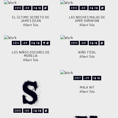
2010
>60'
2
1
2015
>60'
2
2
EL ÚLTIMO SECRETO DE
LAS NOCHES MALAS DE
JAMES DEAN
AMIR SHRINYAN
Albert Tola
Albert Tola
2014
>60'
0
2
2013
>60'
0
1
LOS NIÑOS OSCUROS DE
NIÑO FÓSIL
MORELIA
Albert Tola
Albert Tola
2017
<30'
1
1
MALA NIT
Albert Tola
2018
>60'
3
0