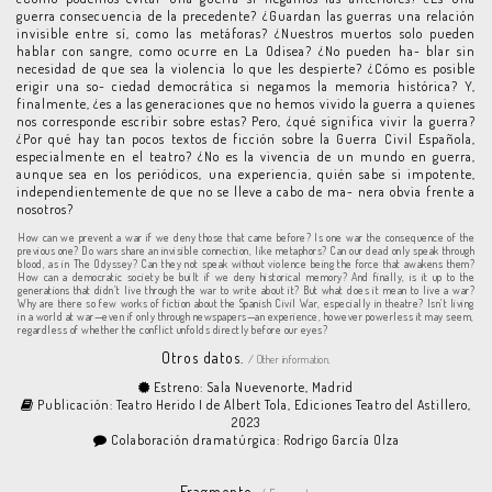
guerra consecuencia de la precedente? ¿Guardan las guerras una relación
invisible entre sí, como las metáforas? ¿Nuestros muertos solo pueden
hablar con sangre, como ocurre en La Odisea? ¿No pueden ha- blar sin
necesidad de que sea la violencia lo que les despierte? ¿Cómo es posible
erigir una so- ciedad democrática si negamos la memoria histórica? Y,
finalmente, ¿es a las generaciones que no hemos vivido la guerra a quienes
nos corresponde escribir sobre estas? Pero, ¿qué significa vivir la guerra?
¿Por qué hay tan pocos textos de ficción sobre la Guerra Civil Española,
especialmente en el teatro? ¿No es la vivencia de un mundo en guerra,
aunque sea en los periódicos, una experiencia, quién sabe si impotente,
independientemente de que no se lleve a cabo de ma- nera obvia frente a
nosotros?
How can we prevent a war if we deny those that came before? Is one war the consequence of the
previous one? Do wars share an invisible connection, like metaphors? Can our dead only speak through
blood, as in The Odyssey? Can they not speak without violence being the force that awakens them?
How can a democratic society be built if we deny historical memory? And finally, is it up to the
generations that didn’t live through the war to write about it? But what does it mean to live a war?
Why are there so few works of fiction about the Spanish Civil War, especially in theatre? Isn’t living
in a world at war—even if only through newspapers—an experience, however powerless it may seem,
regardless of whether the conflict unfolds directly before our eyes?
Otros datos.
/ Other information.
Estreno: Sala Nuevenorte, Madrid
Publicación: Teatro Herido I de Albert Tola, Ediciones Teatro del Astillero,
2023
Colaboración dramatúrgica: Rodrigo García Olza
Fragmento.