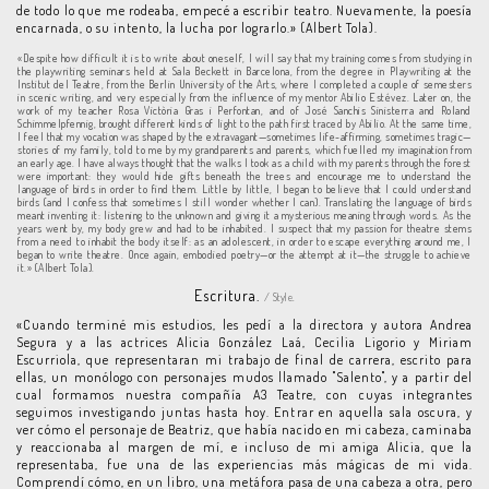
de todo lo que me rodeaba, empecé a escribir teatro. Nuevamente, la poesía
encarnada, o su intento, la lucha por lograrlo.» (Albert Tola).
«Despite how difficult it is to write about oneself, I will say that my training comes from studying in
the playwriting seminars held at Sala Beckett in Barcelona, from the degree in Playwriting at the
Institut del Teatre, from the Berlin University of the Arts, where I completed a couple of semesters
in scenic writing, and very especially from the influence of my mentor Abilio Estévez. Later on, the
work of my teacher Rosa Victòria Gras i Perfontan, and of José Sanchis Sinisterra and Roland
Schimmelpfennig, brought different kinds of light to the path first traced by Abilio. At the same time,
I feel that my vocation was shaped by the extravagant—sometimes life-affirming, sometimes tragic—
stories of my family, told to me by my grandparents and parents, which fuelled my imagination from
an early age. I have always thought that the walks I took as a child with my parents through the forest
were important: they would hide gifts beneath the trees and encourage me to understand the
language of birds in order to find them. Little by little, I began to believe that I could understand
birds (and I confess that sometimes I still wonder whether I can). Translating the language of birds
meant inventing it: listening to the unknown and giving it a mysterious meaning through words. As the
years went by, my body grew and had to be inhabited. I suspect that my passion for theatre stems
from a need to inhabit the body itself: as an adolescent, in order to escape everything around me, I
began to write theatre. Once again, embodied poetry—or the attempt at it—the struggle to achieve
it.» (Albert Tola).
Escritura.
/ Style.
«Cuando terminé mis estudios, les pedí a la directora y autora Andrea
Segura y a las actrices Alicia González Laá, Cecilia Ligorio y Miriam
Escurriola, que representaran mi trabajo de final de carrera, escrito para
ellas, un monólogo con personajes mudos llamado "Salento", y a partir del
cual formamos nuestra compañía A3 Teatre, con cuyas integrantes
seguimos investigando juntas hasta hoy. Entrar en aquella sala oscura, y
ver cómo el personaje de Beatriz, que había nacido en mi cabeza, caminaba
y reaccionaba al margen de mí, e incluso de mi amiga Alicia, que la
representaba, fue una de las experiencias más mágicas de mi vida.
Comprendí cómo, en un libro, una metáfora pasa de una cabeza a otra, pero